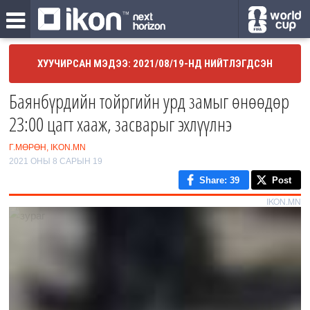
ХУУЧИРСАН МЭДЭЭ: 2021/08/19-НД НИЙТЛЭГДСЭН
Баянбүрдийн тойргийн урд замыг өнөөдөр
23:00 цагт хааж, засварыг эхлүүлнэ
Г.МӨРӨН, IKON.MN
2021 ОНЫ 8 САРЫН 19
Share
: 39
Post
IKON.MN