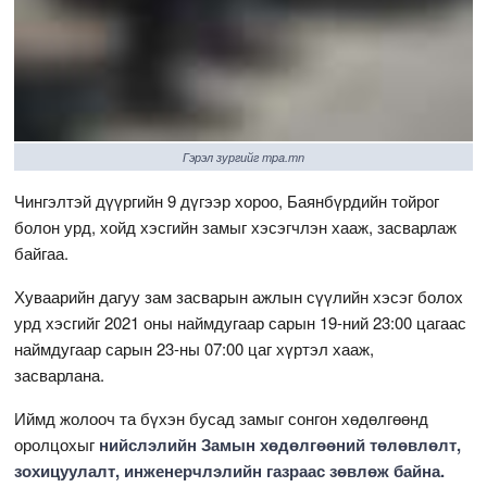
Гэрэл зургийг mpa.mn
Чингэлтэй дүүргийн 9 дүгээр хороо, Баянбүрдийн тойрог
болон урд, хойд хэсгийн замыг хэсэгчлэн хааж, засварлаж
байгаа.
Хуваарийн дагуу зам засварын ажлын сүүлийн хэсэг болох
урд хэсгийг 2021 оны наймдугаар сарын 19-ний 23:00 цагаас
наймдугаар сарын 23-ны 07:00 цаг хүртэл хааж,
засварлана.
Иймд жолооч та бүхэн бусад замыг сонгон хөдөлгөөнд
оролцохыг
нийслэлийн Замын хөдөлгөөний төлөвлөлт,
зохицуулалт, инженерчлэлийн газраас зөвлөж байна.