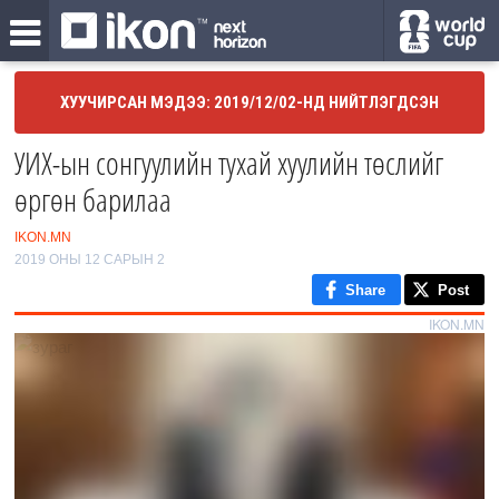
ХУУЧИРСАН МЭДЭЭ: 2019/12/02-НД НИЙТЛЭГДСЭН
УИХ-ын сонгуулийн тухай хуулийн төслийг
өргөн барилаа
IKON.MN
2019 ОНЫ 12 САРЫН 2
Share
Post
IKON.MN