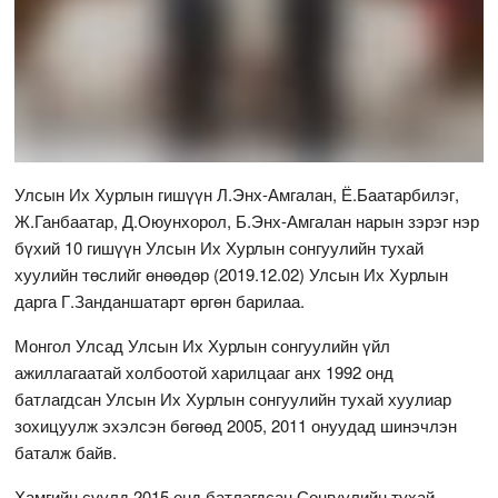
Улсын Их Хурлын гишүүн Л.Энх-Амгалан, Ё.Баатарбилэг,
Ж.Ганбаатар, Д.Оюунхорол, Б.Энх-Амгалан нарын зэрэг нэр
бүхий 10 гишүүн Улсын Их Хурлын сонгуулийн тухай
хуулийн төслийг өнөөдөр (2019.12.02) Улсын Их Хурлын
дарга Г.Занданшатарт өргөн барилаа.
Монгол Улсад Улсын Их Хурлын сонгуулийн үйл
ажиллагаатай холбоотой харилцааг анх 1992 онд
батлагдсан Улсын Их Хурлын сонгуулийн тухай хуулиар
зохицуулж эхэлсэн бөгөөд 2005, 2011 онуудад шинэчлэн
баталж байв.
Хамгийн сүүлд 2015 онд батлагдсан Сонгуулийн тухай