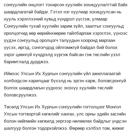
сонгуулийн онцлогт тохирсон хуулийн зохицуулалттай байх
шаардлагатай байдаг. Гэтэл нэг хуулиар зохицуулсан нь
хууль хэрэглээний хувьд хүндрэл үүсгэж, улмаар
Сонгуулийн тухай хуулийн зарим зүйл, заалтыг сонгуульд
оролцогчид өөр өөрийнхөөрөө тайлбарлаж хэрэглэх, үүнээс
үүдэн сонгуульд оролцогч талуудын хооронд маргаан
үүсэх, иргэд, сонгогчдод ойлгомжгүй байдал бий болох
зэрэг цөөнгүй хүндрэлд хүргэж байсан гэж төслийн үзэл
баримтлалд дурджээ.
Иймээс Улсын Их Хурлын сонгуулийн үйл ажиллагаатай
холбогдсон харилцааг бүхэлд нь эргэн харж, боловсронгуй
болгох шаардлагын үүднээс энэхүү хуулийн төслийг
боловсруулжээ.
Төсөлд Улсын Их Хурлын сонгуулийн тогтолцоог Монгол
Улсын тогтвортой хөгжлийг хангах, улс орны эдийн засгийн
болон нийгмийн хөгжилд эергээр нөлөөлөх байдлыг үндсэн
шалгуур болгон тодорхойлжээ. Өөрөөр хэлбэл том, жижиг