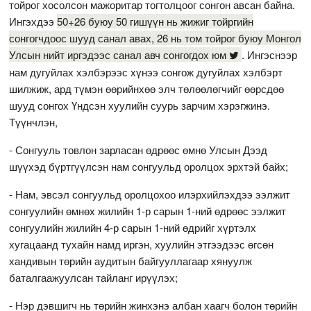
тойрог хосолсон мажоритар тогтолцоог сонгон авсан байна.
Ингэхдээ
50+26 буюу 50 гишүүн нь жижиг тойргийн
сонгогчдоос шууд санал авах, 26 нь том тойрог буюу Монгол
Улсын нийт иргэдээс санал авч сонгогдох юм
. Ингэснээр
нам дугуйлах хэлбэрээс хүнээ сонгож дугуйлах хэлбэрт
шилжиж, ард түмэн өөрийнхөө элч төлөөлөгчийг өөрсдөө
шууд сонгох Үндсэн хуулийн суурь зарчим хэрэгжинэ.
Түүнчлэн,
- Сонгууль товлон зарласан өдрөөс өмнө Улсын Дээд
шүүхэд бүртгүүлсэн нам сонгуульд оролцох эрхтэй байх;
- Нам, эвсэл сонгуульд оролцохоо илэрхийлэхдээ ээлжит
сонгуулийн өмнөх жилийн 1-р сарын 1-ний өдрөөс ээлжит
сонгуулийн жилийн 4-р сарын 1-ний өдрийг хүртэлх
хугацаанд тухайн намд иргэн, хуулийн этгээдээс өгсөн
хандивын төрийн аудитын байгууллагаар хянуулж
баталгаажуулсан тайланг ирүүлэх;
- Нэр дэвшигч нь төрийн жинхэнэ албан хаагч болон төрийн