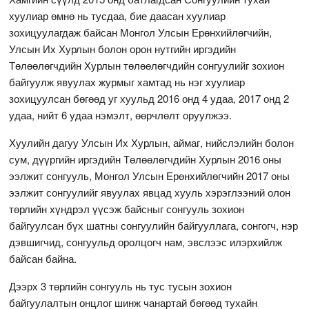
хуулиар өмнө нь тусдаа, бие даасан хуулиар
зохицуулагдаж байсан Монгол Улсын Ерөнхийлөгчийн,
Улсын Их Хурлын болон орон нутгийн иргэдийн
Төлөөлөгчдийн Хурлын төлөөлөгчдийн сонгуулийг зохион
байгуулж явуулах журмыг хамтад нь нэг хуулиар
зохицуулсан бөгөөд уг хуульд 2016 онд 4 удаа, 2017 онд 2
удаа, нийт 6 удаа нэмэлт, өөрчлөлт оруулжээ.
Хуулийн дагуу Улсын Их Хурлын, аймаг, нийслэлийн болон
сум, дүүргийн иргэдийн Төлөөлөгчдийн Хурлын 2016 оны
ээлжит сонгууль, Монгол Улсын Ерөнхийлөгчийн 2017 оны
ээлжит сонгуулийг явуулах явцад хууль хэрэглээний олон
төрлийн хүндрэл үүсэж байсныг сонгууль зохион
байгуулсан бүх шатны сонгуулийн байгууллага, сонгогч, нэр
дэвшигчид, сонгуульд оролцогч нам, эвслээс илэрхийлж
байсан байна.
Дээрх 3 төрлийн сонгууль нь тус тусын зохион
байгуулалтын онцлог шинж чанартай бөгөөд тухайн