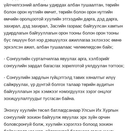
үйлчилгээний албаны удирдах албан тушаалтан, төрийн
болон орон нутгийн өмчит, төрийн болон орон нутгийн
өмчийн оролцоотой хуулийн этгээдийн дарга, дэд дарга,
захирал, дэд захирал, Засгийн газраас байгуулсан хамтын
удирдлагын байгууллагын орон тооны болон орон тооны
бус гишүүн бол нэр дэвшүүлэх ажиллагаа эхлэхээс өмнө
эрхэлсэн ажил, албан тушаалаас чөлөөлөгдсөн байх;
- Сонгуулийн сурталчилгаа явуулах арга, хэлбэрийг
сонгуулийн зардал багасгах зорилготой уялдуулан тогтоох;
- Сонгуулийн зардлын гүйцэтгэлд тавих хяналтыг илүү
сайжруулах, үр дүнтэй болгох талаар төрийн аудитын
байгууллагын эрх хэмжээг нэмэгдүүлэх зэрэг онцлог
зохицуулалтуудыг тусгасан байна.
Энэхүү хуулийн төсөл батлагдсанаар Улсын Их Хурлын
сонгуулийг зохион байгуулж явуулах эрх зүйн орчин
боловсронгуй болж, хуулийн хэрэглээ болоод зохион
байгуулалт нэг мөр, ойлгомжтой болохоос гадна хууль