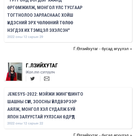
"1911 ОНД БОГДЫГ ХААНД
ӨРГӨМЖИЛЖ, МОНГОЛ УЛС ТУСГААР
ТОГТНОЛОО ЗАРЛАСНААС ХОЙШ
ҮНДЭСНИЙ ЭРХ ЧӨЛӨӨНИЙ ТӨЛӨӨ
НЭГДЭХ ИХ ТЭМЦЭЛ ЭХЭЛСЭН"
2022 оны 12 сарын 29
Г.Өлзийхутаг - бусад өгүүлэл »
Г.ӨЛЗИЙХУТАГ
iKon.mn сэтгүүлч
JENESYS-2022: МЭЙЖИ ЖИНГҮ ШИНТО
ШАШНЫ СҮМ, ЗООСНЫ ҮЙЛДВЭРЭЭР
АЯЛЖ, МОНГОЛ ХЭЛ СУДАЛЖ БУЙ
ЯПОН ЗАЛУУСТАЙ УУЛЗСАН ӨДРҮҮД
2022 оны 12 сарын 22
Г.Өлзийхутаг - бусад өгүүлэл »