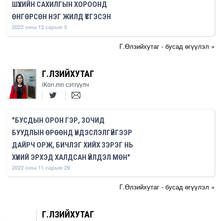
ШҮҮХИЙН САХИЛГЫН ХОРООНД
ӨНГӨРСӨН НЭГ ЖИЛД ҮҮСГЭСЭН
2022 оны 12 сарын 5
Г.Өлзийхутаг - бусад өгүүлэл »
Г.ӨЛЗИЙХУТАГ
iKon.mn сэтгүүлч
"БУСДЫН ОРОН ГЭР, ЗОЧИД
БУУДЛЫН ӨРӨӨНД ҮНДЭСЛЭЛГҮЙГЭЭР
ДАЙРЧ ОРЖ, БИЧЛЭГ ХИЙХ ЗЭРЭГ НЬ
ХҮНИЙ ЭРХЭД ХАЛДСАН ҮЙЛДЭЛ МӨН"
2022 оны 11 сарын 29
Г.Өлзийхутаг - бусад өгүүлэл »
Г.ӨЛЗИЙХУТАГ