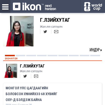
Г.ӨЛЗИЙХУТАГ
iKon.mn сэтгүүлч
ИНДЭР »
2024/07/26
Г.ӨЛЗИЙХУТАГ
iKon.mn сэтгүүлч
МОНГОЛ УЛС ЦАГДААГИЙН
БОЛОВСОН ХҮЧНИЙХЭЭ 68 ХУВИЙГ
ОХУ-Д БЭЛДЭЖ БАЙНА
2024 оны 7 сарын 26