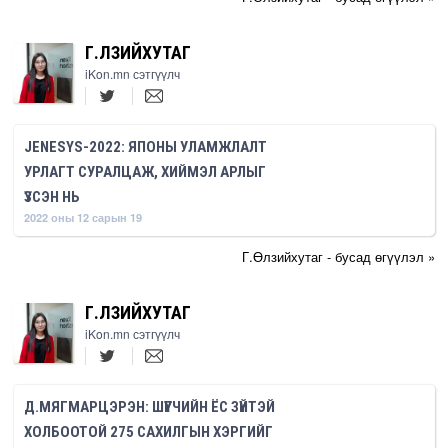
Г.ӨЛЗИЙХУТАГ
iKon.mn сэтгүүлч
JENESYS-2022: ЯПОНЫ УЛАМЖЛАЛТ
УРЛАГТ СУРАЛЦАЖ, ХИЙМЭЛ АРЛЫГ
ҮЗСЭН НЬ
2022 оны 12 сарын 19
Г.Өлзийхутаг - бусад өгүүлэл »
Г.ӨЛЗИЙХУТАГ
iKon.mn сэтгүүлч
Д.МЯГМАРЦЭРЭН: ШҮҮГЧИЙН ЁС ЗҮЙТЭЙ
ХОЛБООТОЙ 275 САХИЛГЫН ХЭРГИЙГ