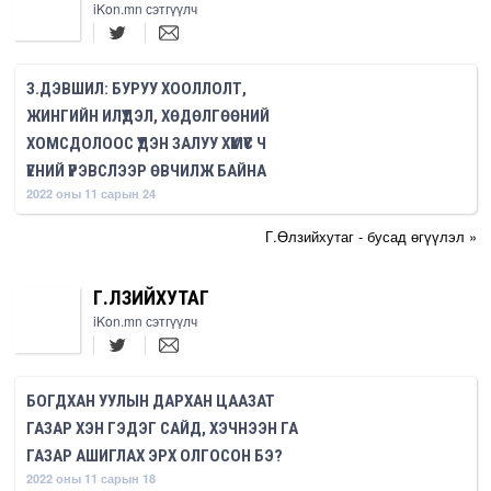
iKon.mn сэтгүүлч
З.ДЭВШИЛ: БУРУУ ХООЛЛОЛТ,
ЖИНГИЙН ИЛҮҮДЭЛ, ХӨДӨЛГӨӨНИЙ
ХОМСДОЛООС ҮҮДЭН ЗАЛУУ ХҮМҮҮС Ч
ҮЕНИЙ ҮРЭВСЛЭЭР ӨВЧИЛЖ БАЙНА
2022 оны 11 сарын 24
Г.Өлзийхутаг - бусад өгүүлэл »
Г.ӨЛЗИЙХУТАГ
iKon.mn сэтгүүлч
БОГДХАН УУЛЫН ДАРХАН ЦААЗАТ
ГАЗАР ХЭН ГЭДЭГ САЙД, ХЭЧНЭЭН ГА
ГАЗАР АШИГЛАХ ЭРХ ОЛГОСОН БЭ?
2022 оны 11 сарын 18