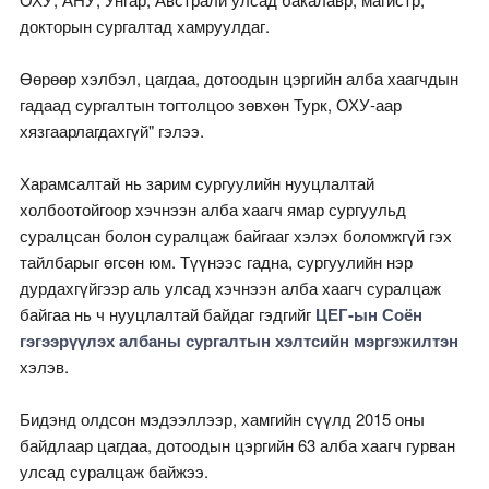
докторын сургалтад хамруулдаг.
Өөрөөр хэлбэл, цагдаа, дотоодын цэргийн алба хаагчдын
гадаад сургалтын тогтолцоо зөвхөн Турк, ОХУ-аар
хязгаарлагдахгүй" гэлээ.
Харамсалтай нь зарим сургуулийн нууцлалтай
холбоотойгоор хэчнээн алба хаагч ямар сургуульд
суралцсан болон суралцаж байгааг хэлэх боломжгүй гэх
тайлбарыг өгсөн юм. Түүнээс гадна, сургуулийн нэр
дурдахгүйгээр аль улсад хэчнээн алба хаагч суралцаж
байгаа нь ч нууцлалтай байдаг гэдгийг
ЦЕГ-ын Соён
гэгээрүүлэх албаны сургалтын хэлтсийн мэргэжилтэн
хэлэв.
Бидэнд олдсон мэдээллээр, хамгийн сүүлд 2015 оны
байдлаар цагдаа, дотоодын цэргийн 63 алба хаагч гурван
улсад суралцаж байжээ.