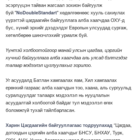
эсэргүүцэн тайван жагсаал зохион байгуулж
буй "
NoDoubleStandart
" хөдөлгөөнөөс хууль сахиулах
үүрэгтэй цагдаагийн байгууллага алба хаагчдаа ОХУ-д
бус, хүний эрхийг дээдэлдэг Европын улсуудад сургаж,
хөтөлбөрөө шинэчлэхийг уриалж буй.
Үүнтэй холбоотойгоор манай улсын цагдаа, цэргийн
хүчний байгууллага алба хаагчдаа аль улсад бэлтгэдэг
талаар мэдээлэл цуглуулахыг зорилоо.
Уг асуудалд Батлан хамгаалах яам, Хил хамгаалах
ерөнхий газраас алба хаагчдын тоо, хаана, аль сургуульд
суралцуулдаг талаарх мэдээлэл нь нууцлалын
асуудалтай холбоотой байдаг тул мэдээлэл өгөх
боломжгүй тухай тайлбарласан.
Харин Цагдаагийн байгууллагаас тодруулахад
“Цагдаа,
дотоодын цэргийн алба хаагчдыг БНСУ, БНХАУ, Турк,
ОХУ, АНУ, Унгар, Австрали улсад бакалавр, магистр,