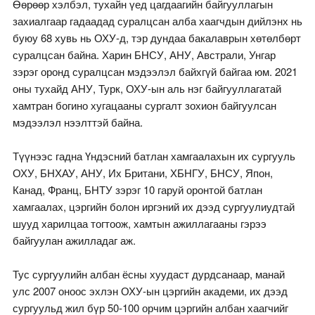
Өөрөөр хэлбэл, тухайн үед цагдаагийн байгууллагын
захиалгаар гадаадад суралцсан алба хаагчдын дийлэнх нь
буюу 68 хувь нь ОХУ-д, тэр дундаа бакалаврын хөтөлбөрт
суралцсан байна. Харин БНСУ, АНУ, Австрали, Унгар
зэрэг оронд суралцсан мэдээлэл байхгүй байгаа юм. 2021
оны тухайд АНУ, Турк, ОХУ-ын аль нэг байгууллагатай
хамтран богино хугацааны сургалт зохион байгуулсан
мэдээлэл нээлттэй байна.
Түүнээс гадна Үндэсний батлан хамгаалахын их сургууль
ОХУ, БНХАУ, АНУ, Их Британи, ХБНГУ, БНСУ, Япон,
Канад, Франц, БНТУ зэрэг 10 гаруй оронтой батлан
хамгаалах, цэргийн болон иргэний их дээд сургуулиудтай
шууд харилцаа тогтоож, хамтын ажиллагааны гэрээ
байгуулан ажилладаг аж.
Тус сургуулийн албан ёсны хуудаст дурдсанаар, манай
улс 2007 оноос эхлэн ОХУ-ын цэргийн академи, их дээд
сургуульд жил бүр 50-100 орчим цэргийн албан хаагчийг