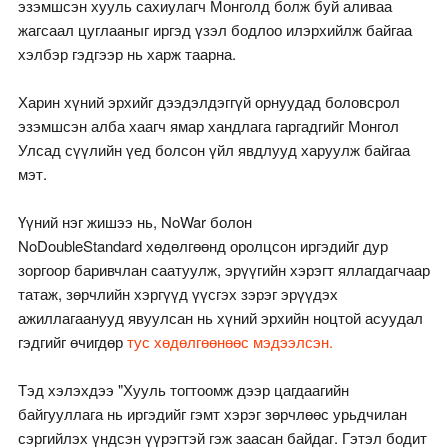
эзэмшсэн хууль сахиулагч Монголд болж буй аливаа
жагсаал цуглааныг иргэд үзэл бодлоо илэрхийлж байгаа
хэлбэр гэдгээр нь харж таарна.
Харин хүний эрхийг дээдэлдэггүй орнуудад боловсрол
эзэмшсэн алба хаагч ямар хандлага гаргадгийг Монгол
Улсад сүүлийн үед болсон үйл явдлууд харуулж байгаа
мэт.
Үүний нэг жишээ нь, NoWar болон
NoDoubleStandard хөдөлгөөнд оролцсон иргэдийг дур
зоргоор баривчлан саатуулж, эрүүгийн хэрэгт яллагдагчаар
татаж, зөрчлийн хэргүүд үүсгэх зэрэг эрүүдэх
ажиллагаанууд явуулсан нь хүний эрхийн ноцтой асуудал
гэдгийг өчигдөр
тус хөдөлгөөнөөс мэдээлсэн.
Тэд хэлэхдээ "Хууль тогтоомж дээр цагдаагийн
байгууллага нь иргэдийг гэмт хэрэг зөрчлөөс урьдчилан
сэргийлэх үндсэн үүрэгтэй гэж заасан байдаг. Гэтэл бодит