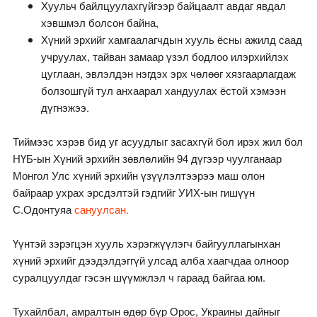
Хуульч байлцуулахгүйгээр байцаалт авдаг явдал
хэвшмэл болсон байна,
Хүний эрхийг хамгаалагчдын хууль ёсны ажилд саад
учруулах, тайван замаар үзэл бодлоо илэрхийлэх
цуглаан, эвлэлдэн нэгдэх эрх чөлөөг хязгаарлагдаж
болзошгүй тул анхаарал хандуулах ёстой хэмээн
дүгнэжээ.
Тиймээс хэрэв бид уг асуудлыг засахгүй бол ирэх жил бол
НҮБ-ын Хүний эрхийн зөвлөлийн 94 дүгээр чуулганаар
Монгол Улс хүний эрхийн үзүүлэлтээрээ маш олон
байраар ухрах эрсдэлтэй гэдгийг УИХ-ын гишүүн
С.Одонтуяа
сануулсан.
Үүнтэй зэрэгцэн хууль хэрэгжүүлэгч байгууллагынхан
хүний эрхийг дээдэлдэггүй улсад алба хаагчдаа олноор
суралцуулдаг гэсэн шүүмжлэл ч гараад байгаа юм.
Тухайлбал, амралтын өдөр бүр Орос, Украины дайныг