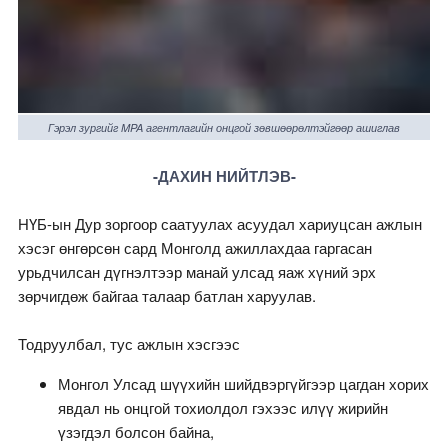
Гэрэл зургийг MPA агентлагийн онцгой зөвшөөрөлтэйгөөр ашиглав
-ДАХИН НИЙТЛЭВ-
НҮБ-ын Дур зоргоор саатуулах асуудал хариуцсан ажлын
хэсэг өнгөрсөн сард Монголд ажиллахдаа гаргасан
урьдчилсан дүгнэлтээр манай улсад яаж хүний эрх
зөрчигдөж байгаа талаар батлан харуулав.
Тодруулбал, тус ажлын хэсгээс
Монгол Улсад шүүхийн шийдвэргүйгээр цагдан хорих
явдал нь онцгой тохиолдол гэхээс илүү жирийн
үзэгдэл болсон байна,