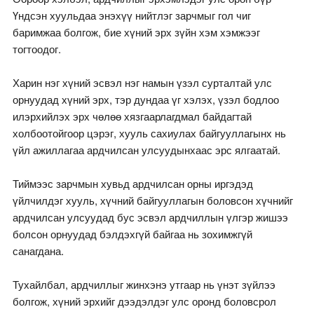
Үндсэн хуульдаа энэхүү нийтлэг зарчмыг гол чиг
баримжаа болгож, бие хүний эрх зүйн хэм хэмжээг
тогтоодог.
Харин нэг хүний эсвэл нэг намын үзэл сурталтай улс
орнуудад хүний эрх, тэр дундаа үг хэлэх, үзэл бодлоо
илэрхийлэх эрх чөлөө хязгаарлагдмал байдагтай
холбоотойгоор цэрэг, хууль сахиулах байгууллагынх нь
үйл ажиллагаа ардчилсан улсуудынхаас эрс ялгаатай.
Тиймээс зарчмын хувьд ардчилсан орны иргэдэд
үйлчилдэг хууль, хүчний байгууллагын боловсон хүчнийг
ардчилсан улсуудад бус эсвэл ардчиллын үлгэр жишээ
болсон орнуудад бэлдэхгүй байгаа нь зохимжгүй
санагдана.
Тухайлбал, ардчиллыг жинхэнэ утгаар нь үнэт зүйлээ
болгож, хүний эрхийг дээдэлдэг улс оронд боловсрол