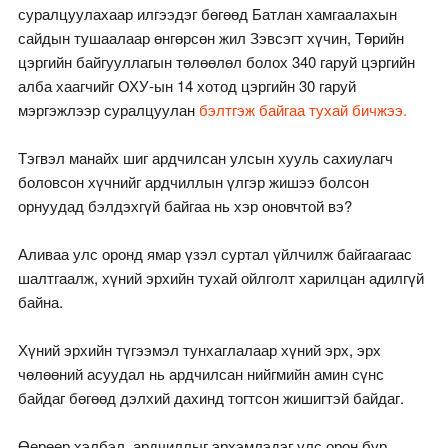
суралцуулахаар илгээдэг бөгөөд Батлан хамгаалахын
сайдын тушаалаар өнгөрсөн жил Зэвсэгт хүчин, Төрийн
цэргийн байгууллагын төлөөлөл болох 340 гаруй цэргийн
алба хаагчийг ОХУ-ын 14 хотод цэргийн 30 гаруй
мэргэжлээр суралцуулан
бэлтгэж байгаа тухай бичжээ.
Тэгвэл манайх шиг ардчилсан улсын хууль сахиулагч
боловсон хүчнийг ардчиллын үлгэр жишээ болсон
орнуудад бэлдэхгүй байгаа нь хэр оновчтой вэ?
Аливаа улс оронд ямар үзэл суртал үйлчилж байгаагаас
шалтгаалж, хүний эрхийн тухай ойлголт харилцан адилгүй
байна.
Хүний эрхийн түгээмэл тунхаглалаар хүний эрх, эрх
чөлөөний асуудал нь ардчилсан нийгмийн амин сүнс
байдаг бөгөөд дэлхий дахинд тогтсон жишигтэй байдаг.
Өөрөөр хэлбэл, ардчиллыг эрхэмлэдэг улс орон бүр