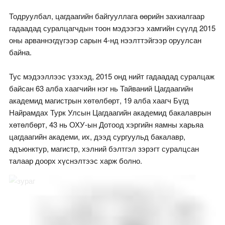
Тодруулбал, цагдаагийн байгууллага өөрийн захиалгаар
гадаадад суралцагчдын тоон мэдээгээ хамгийн сүүлд 2015
оны арваннэгдүгээр сарын 4-нд нээлттэйгээр оруулсан
байна.
Тус мэдээллээс үзэхэд, 2015 онд нийт гадаадад суралцаж
байсан 63 алба хаагчийн нэг нь Тайваний Цагдаагийн
академид магистрын хөтөлбөрт, 19 алба хаагч Бүгд
Найрамдах Турк Улсын Цагдаагийн академид бакалаврын
хөтөлбөрт, 43 нь ОХУ-ын Дотоод хэргийн яамны харьяа
цагдаагийн академи, их, дээд сургуульд бакалавр,
адъюнктур, магистр, хэлний бэлтгэл зэрэгт суралцсан
талаар доорх хүснэлтээс харж болно.