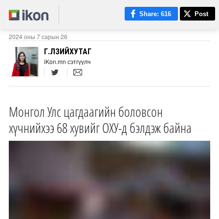
Share
: 616
Post
2024 оны 7 сарын 26
Г.ӨЛЗИЙХУТАГ
iKon.mn сэтгүүлч
Монгол Улс цагдаагийн боловсон
хүчнийхээ 68 хувийг ОХУ-д бэлдэж байна