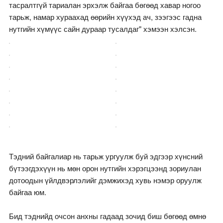
тасралтгүй тариалан эрхэлж байгаа бөгөөд хавар ногоо
тарьж, намар хураахад өөрийн хүүхэд ач, зээгээс гадна
нутгийн хүмүүс сайн дураар тусалдаг" хэмээн хэлсэн.
Тэдний байгалиар нь тарьж ургуулж буй эдгээр хүнсний
бүтээгдэхүүн нь мөн орон нутгийн хэрэгцээнд зориулан
дотоодын үйлдвэрлэлийг дэмжихэд хувь нэмэр оруулж
байгаа юм.
Бид тэднийд очсон анхны гадаад зочид биш бөгөөд өмнө