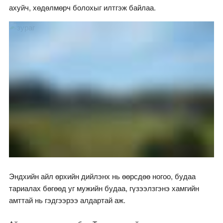
ахуйч, хөдөлмөрч болохыг илтгэж байлаа.
Эндхийн айл өрхийн дийлэнх нь өөрсдөө ногоо, будаа
тариалах бөгөөд уг мужийн будаа, гүзээлзгэнэ хамгийн
амттай нь гэдгээрээ алдартай аж.