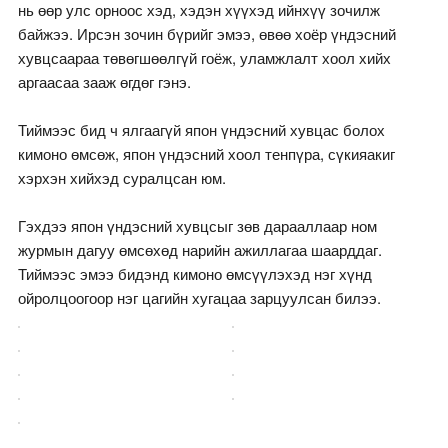
нь өөр улс орноос хэд, хэдэн хүүхэд ийнхүү зочилж
байжээ. Ирсэн зочин бүрийг эмээ, өвөө хоёр үндэсний
хувцсаараа төвөгшөөлгүй гоёж, уламжлалт хоол хийх
аргаасаа зааж өгдөг гэнэ.
Тиймээс бид ч ялгаагүй япон үндэсний хувцас болох
кимоно өмсөж, япон үндэсний хоол тенпүра, сүкияакиг
хэрхэн хийхэд суралцсан юм.
Гэхдээ япон үндэсний хувцсыг зөв дарааллаар ном
журмын дагуу өмсөхөд нарийн ажиллагаа шаарддаг.
Тиймээс эмээ бидэнд кимоно өмсүүлэхэд нэг хүнд
ойролцоогоор нэг цагийн хугацаа зарцуулсан билээ.