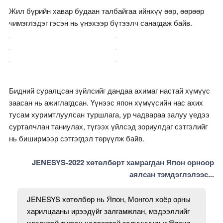
Жил бүрийн хавар будаан талбайгаа ийнхүү өөр, өөрөөр
чимэглэдэг гэсэн нь үнэхээр бүтээлч санагдаж байв.
Бидний суралцсан зүйлсийг дандаа ахимаг настай хүмүүс
заасан нь ажиглагдсан. Үүнээс япон хүмүүсийн нас ахих
тусам хуримтлуулсан туршлага, ур чадвараа залуу үедээ
сурталчлан таниулах, түгээх үйлсэд зориулдаг сэтгэлийг
нь биширмээр сэтгэгдэл төрүүлж байв.
JENESYS-2022 хөтөлбөрт хамрагдан Япон орноор
аялсан тэмдэглэлээс...
JENESYS хөтөлбөр нь Япон, Монгол хоёр орны
харилцааны ирээдүйг залгамжлан, мэдээллийг
идэвхтэй түгээх чадвартай залуучуудыг Японд