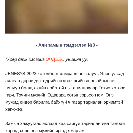
- Аян замын тэмдэглэл №3 -
(Хоёр дахь хэсгийг
ЭНДЭЭС
уншина уу)
JENESYS-2022 хөтөлбөрт хамрагдсан залуус Япон улсад
аялсан дөрөв дэх өдрийн өглөө энгийн япон айлын нэг
гишүүн болж, ахуйн соёлтой нь танилцахаар Токио хотоос
гарч, Точиги мужийн Одавара хотыг зорьсон юм. Энэ
мужид өндөр барилга байхгүй ч газар тариалан эрчимтэй
хөгжжээ.
Замын хажуугаас эхлээд хаа сайгүй тариалангийн талбай
харагдах нь энэ мужийн иргэд ямар аж