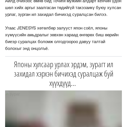
Айлд очихоос өмнө бид Точиги мужийн алдарт кенчин үдон
шөл хийх аргыг заалгасан төдийгүй такэзаикү буюу хулсан
урлаг, зурган ил захидал бичихэд суралцсан билээ.
Угаас JENESYS хөтөлбөр залууст япон соёл, японы
хүмүүсийн амьдралыг зөвхөн хараад өнгөрөх биш өөрийн
биеэр суралцах боломж олгодгоороо давуу талтай
болохыг энд онцолъё.
Японы хулсаар урлах эрдэм, зурагт ил
захидал хэрхэн бичихэд суралцаж буй
хүүхдүүд...