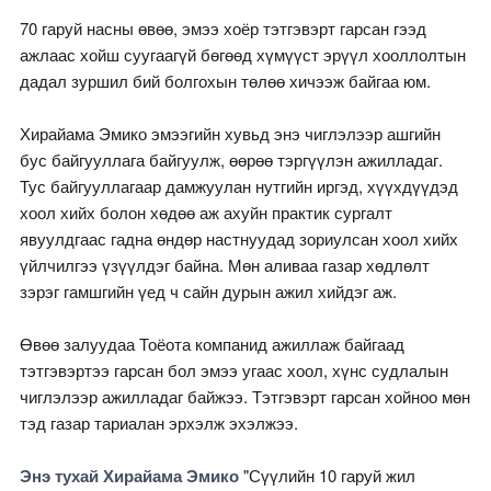
70 гаруй насны өвөө, эмээ хоёр тэтгэвэрт гарсан гээд
ажлаас хойш суугаагүй бөгөөд хүмүүст эрүүл хооллолтын
дадал зуршил бий болгохын төлөө хичээж байгаа юм.
Хирайама Эмико эмээгийн хувьд энэ чиглэлээр ашгийн
бус байгууллага байгуулж, өөрөө тэргүүлэн ажилладаг.
Тус байгууллагаар дамжуулан нутгийн иргэд, хүүхдүүдэд
хоол хийх болон хөдөө аж ахуйн практик сургалт
явуулдгаас гадна өндөр настнуудад зориулсан хоол хийх
үйлчилгээ үзүүлдэг байна. Мөн аливаа газар хөдлөлт
зэрэг гамшгийн үед ч сайн дурын ажил хийдэг аж.
Өвөө залуудаа Тоёота компанид ажиллаж байгаад
тэтгэвэртээ гарсан бол эмээ угаас хоол, хүнс судлалын
чиглэлээр ажилладаг байжээ. Тэтгэвэрт гарсан хойноо мөн
тэд газар тариалан эрхэлж эхэлжээ.
Энэ тухай Хирайама Эмико
"Сүүлийн 10 гаруй жил