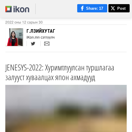
Share
: 17
Post
2022 оны 12 сарын 30
Г.ӨЛЗИЙХУТАГ
iKon.mn сэтгүүлч
JENESYS-2022: Хуримтлуулсан туршлагаа
залууст хуваалцах япон ахмадууд