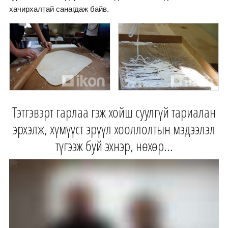
хачирхалтай санагдаж байв.
Тэтгэвэрт гарлаа гэж хойш суулгүй тариалан
эрхэлж, хүмүүст эрүүл хооллолтын мэдээлэл
түгээж буй эхнэр, нөхөр...