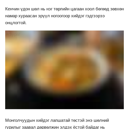
Кенчин үдон шөл нь нэг төрлийн цагаан хоол бөгөөд зөвхөн
намар хураасан эрүүл ногоогоор хийдэг гэдгээрээ
онцлогтой.
Монголчуудын хийдэг лапшатай төстэй энэ шөлний
гурилыг заавал дөрвөлжин элдэх ёстой байдаг нь