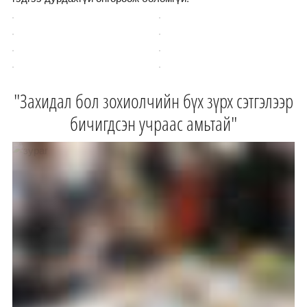
"Захидал бол зохиолчийн бүх зүрх сэтгэлээр
бичигдсэн учраас амьтай"