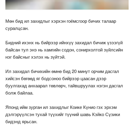
Мөн бид ил захидлыг хэрхэн гоёмсгоор бичих талаар
суралцсан.
Бидний ихэнх нь бийрээр ийнхүү захидал бичиж үзээгүй
байсан тул энэ нь хамгийн содон, сонирхолтой зүйлсийн
нэг байсныг хэлэх нь зүйтэй.
Ил захидал бичихийн өмнө бид 20 минут орчим дасгал
хийсэн бөгөөд яг бодсоноо бийрээр цаасан дээр
буулгахад анхаарал төвлөрч, тайвшруулах нэгэн дасгал
болж байлаа.
Японд ийм зурган ил захидлыг Коике Күнио гэх эрхэм
дэлгэрүүлсэн тухай түүхийг түүний шавь Кэйко Сүзики
бидэнд ярьсан.