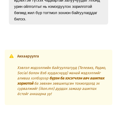
урин ойлголтыг нь нэмэгдүүлэх зорилготой
бөгөөд жил бүр тогтмол зохион байгуулагддаг
билээ.
Анхааруулга
Хэвлэл мэдээллийн байгууллагууд (Телевиз, Радио,
Social болон Вэб хуудаснууд) манай мэдээллийг
аливаа хэлбэрээр
бүрэн ба хэсэгчлэн авч ашиглах
хориотой
ба зөвхөн зөвшилцсөн тохиолдолд эх
сурвалжийг (ikon.mn) дурдах замаар ашиглах
ёстойг анхаарна уу!