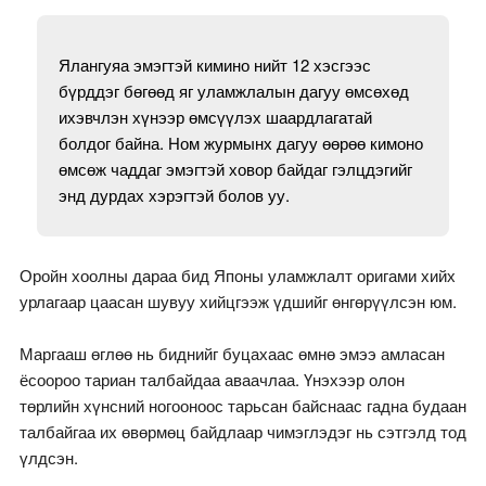
Ялангуяа эмэгтэй кимино нийт 12 хэсгээс
бүрддэг бөгөөд яг уламжлалын дагуу өмсөхөд
ихэвчлэн хүнээр өмсүүлэх шаардлагатай
болдог байна. Ном журмынх дагуу өөрөө кимоно
өмсөж чаддаг эмэгтэй ховор байдаг гэлцдэгийг
энд дурдах хэрэгтэй болов уу.
Оройн хоолны дараа бид Японы уламжлалт оригами хийх
урлагаар цаасан шувуу хийцгээж үдшийг өнгөрүүлсэн юм.
Маргааш өглөө нь биднийг буцахаас өмнө эмээ амласан
ёсоороо тариан талбайдаа аваачлаа. Үнэхээр олон
төрлийн хүнсний ногооноос тарьсан байснаас гадна будаан
талбайгаа их өвөрмөц байдлаар чимэглэдэг нь сэтгэлд тод
үлдсэн.