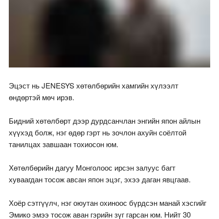
Эцэст нь JENESYS хөтөлбөрийн хамгийн хүлээлт
өндөртэй мөч ирэв.
Бидний хөтөлбөрт дээр дурдсанчлан энгийн япон айлын
хүүхэд болж, нэг өдөр гэрт нь зочлон ахуйн соёлтой
танилцах завшаан тохиосон юм.
Хөтөлбөрийн дагуу Монголоос ирсэн залуус багт
хуваагдан тосож авсан япон эцэг, эхээ даган явцгаав.
Хоёр сэтгүүлч, нэг оюутан охиноос бүрдсэн манай хэсгийг
Эмико эмээ тосож аван гэрийн зүг гарсан юм. Нийт 30