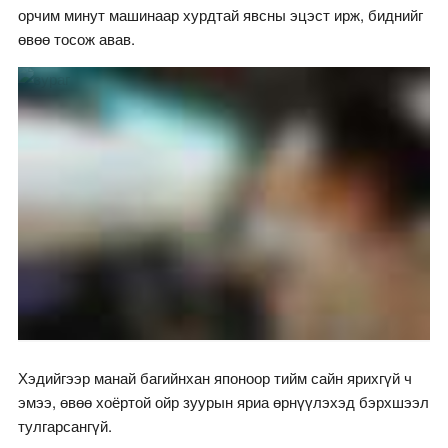
орчим минут машинаар хурдтай явсны эцэст ирж, биднийг
өвөө тосож авав.
Хэдийгээр манай багийнхан японоор тийм сайн ярихгүй ч
эмээ, өвөө хоёртой ойр зуурын яриа өрнүүлэхэд бэрхшээл
тулгарсангүй.