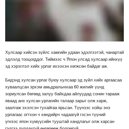
Хулсаар хийсэн зүйлс хамгийн удаан эдэлгээтэй, чанартай
эдлэлд тооцогддог. Тиймээс ч Япон улсад хулсаар ийнхүү
эд хэрэглэл хийх урлаг ихээхэн хөгжсөн байдаг аж.
Бидэнд хулсан урлаг буюу хулсаар эд зүйл хийх аргаасаа
хуваалцсан эрхэм амьдралынхаа 60 жилийг үүнд
зориулсан бөгөөд залуу байхдаа айлуудад сонин тарааж
яваад анх хулсан урлагийн талаар зарыг олж харж,
заалгаж эхэлсэн тухайгаа ярьсан. Түүнээс хойш энэ
урлагаас огтхон ч хөндийрч чадаагүй гэсэн түүний
үгнээс япон хүмүүсийн тууштай хандлагыг олж харсан
гэдгээ дурдахгүй өнгөрөөж боломгүй.