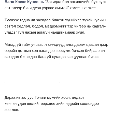
Багш Коике Күнио нь
“Захидал бол зохиолчийн бүх зүрх
сэтгэлээр бичигдсэн учраас амьтай" хэмээн хэлжээ.
Түүнээс гадна ил захидал бичсэн хүнийхээ тухайн үеийн
сэтгэл хөдлөл, бодол, мэдрэмжийг тэр чигээр нь хадгалж
үлддэг тул яахын аргагүй нандигнамаар зүйл.
Магадгүй тийм учраас л хүүхдүүд алга дарам цаасан дээр
өөрийн дотнын хэн нэгэндээ зориулж бичсэн бийрээр ил
захидал бичихдээ багагүй хугацаа зарцуулсан биз ээ.
Дараа нь залуус Точиги мужийн хоол, алдарт
кенчин үдон шөлийг өөрсдөө хийн, өдрийн хоолондоо
зооглов.