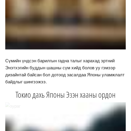
Сүмийн үндсэн барилгын гадна талыг харахад эртний
Энэтхэгийн буддын шашны сүм хийд болов уу гэмээр
дизайнтай байсан бол дотоод засалдаа Японы уламжлалт
байдлыг шингээжээ.
Токио дахь Японы Эзэн хааны ордон