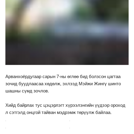
Арванхоёрдугаар сарын 7-ны өглөө бид болзсон цагтаа
зочид буудлаасаа хөдөлж, эхлээд Мэйжи Жингү шинто
шашны сүмд зочлов.
Хийд байрлах тус цэцэрлэгт хүрээлэнгийн үүдээр ороход
л сэтгэлд онцгой тайван мэдрэмж төрүүлж байлаа.