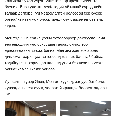
хөгжихөд чухал үүрэг гүйцэтгэсээр ирсэн билээ. Та
бүхнийг Япон улсын тухай төдийгүй манай сургуулийн
талаар дэлгэрэнгүй мэдээлэлтэй болоосой гэж хүсэж
байна” хэмээн монголоор мэндчилж байсан нь сэтгэлд
хүрэв.
Мөн тэд "Энэ солилцооны хөтөлбөрөөр дамжуулан бид
өөр өөрсдийн улс орнуудын талаар ойлголтоо
өргөжүүлэхийг хүсэж байна. Мөн энэ жил хоёр орны
дипломат харилцаа тогтоосонд маш их баяртай байгаа
төдийгүй энэ харилцаа цаашид улам бэхжихийг хүсэж
байна” хэмээн хэлж байлаа.
Уулзалтын үеэр Япон, Монгол хүүхэд, залуус баг болж
хуваагдан хэсэг сууж, чөлөөтэй ярилцах боломж олдсон
юм.