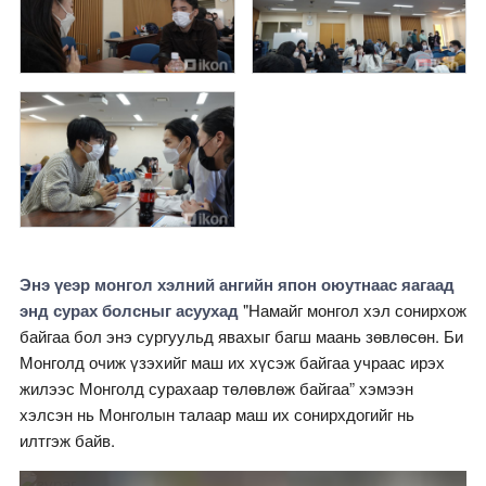
Энэ үеэр монгол хэлний ангийн япон оюутнаас яагаад
энд сурах болсныг асуухад
"Намайг монгол хэл сонирхож
байгаа бол энэ сургуульд явахыг багш маань зөвлөсөн. Би
Монголд очиж үзэхийг маш их хүсэж байгаа учраас ирэх
жилээс Монголд сурахаар төлөвлөж байгаа” хэмээн
хэлсэн нь Монголын талаар маш их сонирхдогийг нь
илтгэж байв.