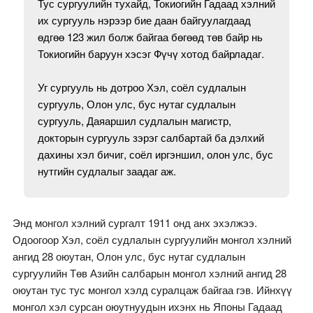
Тус сургуулийн тухайд, Токиогийн Гадаад хэлний
их сургууль нэрээр бие даан байгуулагдаад
өдгөө 123 жил болж байгаа бөгөөд төв байр нь
Токиогийн баруун хэсэг Фүчү хотод байрладаг.
Уг сургууль нь дотроо Хэл, соёл судлалын
сургууль, Олон улс, бус нутаг судлалын
сургууль, Даяаршил судлалын магистр,
докторын сургууль зэрэг салбартай ба дэлхий
дахины хэл бичиг, соёл иргэншил, олон улс, бус
нутгийн судлалыг заадаг аж.
Энд монгол хэлний сургалт 1911 онд анх эхэлжээ.
Одоогоор Хэл, соёл судлалын сургуулийн монгол хэлний
ангид 28 оюутан, Олон улс, бус нутаг судлалын
сургуулийн Төв Азийн салбарын монгол хэлний ангид 28
оюутан тус тус монгол хэлд суралцаж байгаа гэв. Ийнхүү
монгол хэл сурсан оюутнуудын ихэнх нь Японы Гадаад