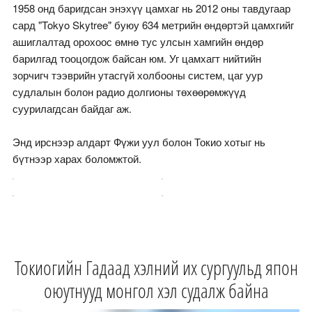
1958 онд баригдсан энэхүү цамхаг нь 2012 оны тавдугаар
сард "Tokyo Skytree" буюу 634 метрийн өндөртэй цамхгийг
ашиглалтад орохоос өмнө тус улсын хамгийн өндөр
барилгад тооцогдож байсан юм. Уг цамхагт нийтийн
зорчигч тээврийн утасгүй холбооны систем, цаг уур
судлалын болон радио долгионы төхөөрөмжүүд
суурилагдсан байдаг аж.
Энд ирснээр алдарт Фүжи уул болон Токио хотыг нь
бүтнээр харах боломжтой.
Токиогийн Гадаад хэлний их сургуульд япон
оюутнууд монгол хэл судалж байна