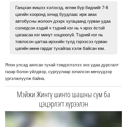
Ганцхан жишээ хэлэхэд, өглөө бүр биднийг 7-8
цагийн хооронд зочид буудлаас ирж авах
автобусны жолооч дээрх хугацаанд гурван удаа
солигдсон хэдий ч тэдний нэг нь ч ирэх ёстой
цагаасаа нэг минут хоцроогүй. Тэдний нэг нь
товлосон цагтаа ирэхийн тулд гэрээсээ гурван
цагийн өмнө гардаг тухайгаа хэлж байсан юм.
Япон улсад аялсан тухай тэмдэглэлээ энэ удаа дурсгалт
газар болон үйлдвэр, сургуулиар зочилсон мөчүүдээр
үргэлжлүүлж байна.
Мэйжи Жингү шинто шашны сүм ба
цэцэрлэгт хүрээлэн