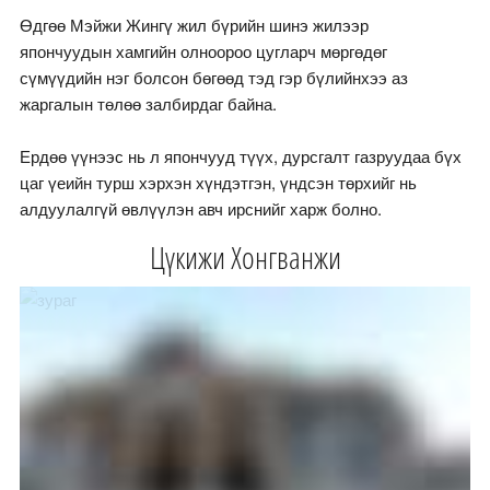
Өдгөө Мэйжи Жингү жил бүрийн шинэ жилээр
япончуудын хамгийн олноороо цугларч мөргөдөг
сүмүүдийн нэг болсон бөгөөд тэд гэр бүлийнхээ аз
жаргалын төлөө залбирдаг байна.
Ердөө үүнээс нь л япончууд түүх, дурсгалт газруудаа бүх
цаг үеийн турш хэрхэн хүндэтгэн, үндсэн төрхийг нь
алдуулалгүй өвлүүлэн авч ирснийг харж болно.
Цүкижи Хонгванжи