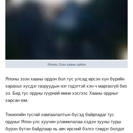
Японы Эзэн хааны ордон
Японы эзэн хааны ордон бол тус улсад ирсэн хүн бүрийн
харахыг хүсдэг газруудын нэг гэдэгтэй хэн ч маргахгүй биз
ээ. Бид тус ордны гүүрний өмнө хэсгээс Хааны ордныг
харсан юм.
Токиогийн тусгай хамгаалалтын бүсэд байрладаг тус
ордныг Япон улс хуучин уламжлалаа хэдэн зууны турш
бүрэн бүтэн байдлаар нь авч ирсний бэлгэ тэмдэг болдог