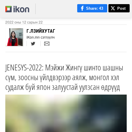
Share
: 43
Post
2022 оны 12 сарын 22
Г.ӨЛЗИЙХУТАГ
iKon.mn сэтгүүлч
JENESYS-2022: Мэйжи Жингү шинто шашны
сүм, зоосны үйлдвэрээр аялж, монгол хэл
судалж буй япон залуустай уулзсан өдрүүд