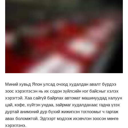
Миний хувьд Япон улсад очоод худалдан авалт бүрдээ
зоос хэрэглэсэн нь их содон зүйлсийн нэг байсныг хэлэх
хэрэгтэй. Хаа сайгүй байрлах автомат машинуудад халуун
цай, кофе, хүйтэн ундаа, зайрмаг худалдахаас гадна үзэх
дуртай анимэний дүр бүхий жижигхэн тоглоомыг ч гаргаж
авах боломжтой. Эдгээрт мэдээж ихэвчлэн зоосон мөнгө
хэрэглэнэ.