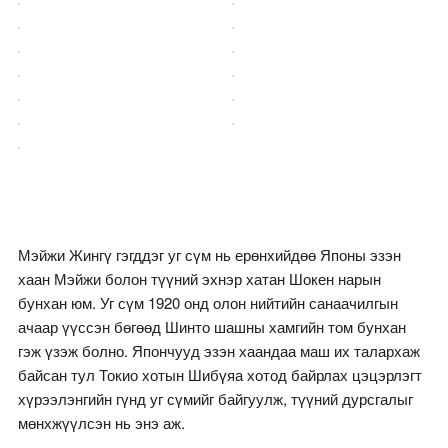
Мэйжи Жингү гэгддэг уг сүм нь ерөнхийдөө Японы эзэн
хаан Мэйжи болон түүний эхнэр хатан Шокен нарын
бунхан юм. Уг сүм 1920 онд олон нийтийн санаачилгын
ачаар үүссэн бөгөөд Шинто шашны хамгийн том бунхан
гэж үзэж болно. Япончууд эзэн хаандаа маш их талархаж
байсан тул Токио хотын Шибүяа хотод байрлах цэцэрлэгт
хүрээлэнгийн гүнд уг сүмийг байгуулж, түүний дурсгалыг
мөнхжүүлсэн нь энэ аж.