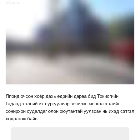
Японд очсон хоёр дахь өдрийн дараа бид Токиогийн
Гадаад хэлний их сургуулиар зочилж, монгол хэлийг
сонирхон судалдаг олон оюутантай уулзсан нь ихэд сэтгэл
хөдөлгөж байв.