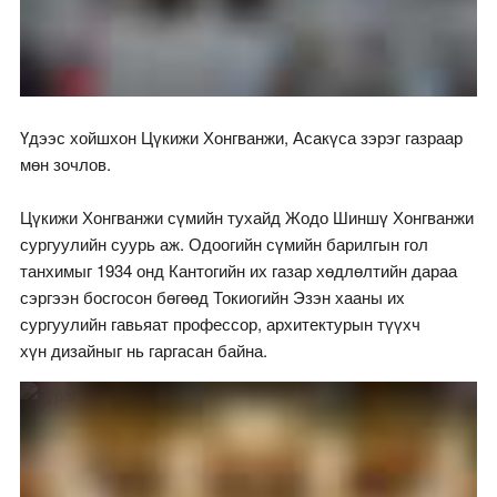
Үдээс хойшхон Цүкижи Хонгванжи, Асакүса зэрэг газраар
мөн зочлов.
Цүкижи Хонгванжи сүмийн тухайд Жодо Шиншү Хонгванжи
сургуулийн суурь аж. Одоогийн сүмийн барилгын гол
танхимыг 1934 онд Кантогийн их газар хөдлөлтийн дараа
сэргээн босгосон бөгөөд Токиогийн Эзэн хааны их
сургуулийн гавьяат профессор, архитектурын түүхч
хүн дизайныг нь гаргасан байна.