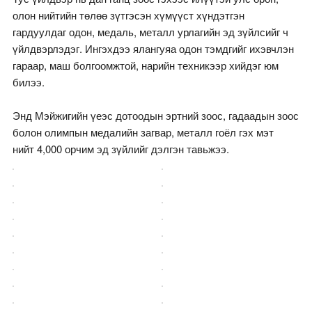
олон нийтийн төлөө зүтгэсэн хүмүүст хүндэтгэн
гардуулдаг одон, медаль, металл урлагийн эд зүйлсийг ч
үйлдвэрлэдэг. Ингэхдээ ялангуяа одон тэмдгийг ихэвчлэн
гараар, маш болгоомжтой, нарийн техникээр хийдэг юм
билээ.
Энд Мэйжигийн үеэс дотоодын эртний зоос, гадаадын зоос
болон олимпын медалийн загвар, металл гоёл гэх мэт
нийт 4,000 орчим эд зүйлийг дэлгэн тавьжээ.