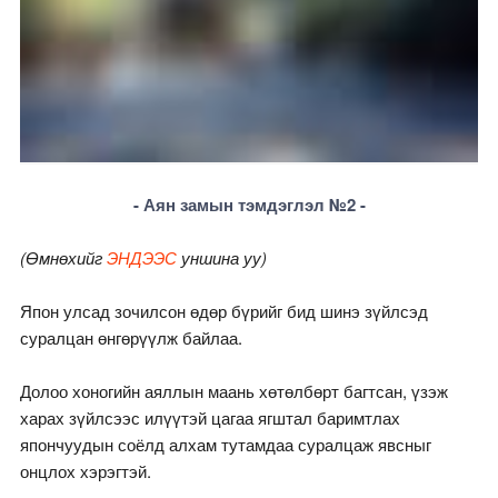
- Аян замын тэмдэглэл №2 -
(Өмнөхийг
ЭНДЭЭС
уншина уу)
Япон улсад зочилсон өдөр бүрийг бид шинэ зүйлсэд
суралцан өнгөрүүлж байлаа.
Долоо хоногийн аяллын маань хөтөлбөрт багтсан, үзэж
харах зүйлсээс илүүтэй цагаа ягштал баримтлах
япончуудын соёлд алхам тутамдаа суралцаж явсныг
онцлох хэрэгтэй.