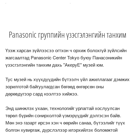
Panasonic группийн үзэсгэлэнгийн танхим
Үзэж харсан зүйлээсээ огтхон ч орхиж болохгүй зүйлсийн
жагсаалтад Panasonic Center Tokyo буюу Панасоникийн
үзэсгэлэнгийн танхим дахь "АкеруЕ" музей юм.
Тус музей нь хүүхдүүдийн бүтээлч үйл ажиллагааг дэмжих
зорилготой байгуулагдсан бөгөөд өнгөрсөн оны
дөрөвдүгээр сард нээлтээ хийжээ.
Энд шинжлэх ухаан, технологийг урлагтай хослуулсан
төрөл бүрийн сонирхолтой үзмэрүүдийг дэлгэсэн байв.
Мөн энэ газарт ирсэн хэн ч өөрийн санаа, бүтээлийг түүх
болгон хувиргаж, дүрслэлээр илэрхийлэх боломжтой