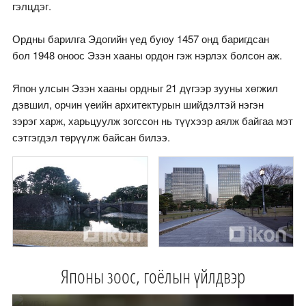
гэлцдэг.
Ордны барилга Эдогийн үед буюу 1457 онд баригдсан
бол 1948 оноос Эзэн хааны ордон гэж нэрлэх болсон аж.
Япон улсын Эзэн хааны ордныг 21 дүгээр зууны хөгжил
дэвшил, орчин үеийн архитектурын шийдэлтэй нэгэн
зэрэг харж, харьцуулж зогссон нь түүхээр аялж байгаа мэт
сэтгэгдэл төрүүлж байсан билээ.
Японы зоос, гоёлын үйлдвэр