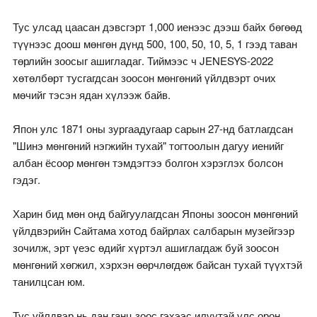
Тус улсад цаасан дэвсгэрт 1,000 иенээс дээш байх бөгөөд
түүнээс доош мөнгөн дүнд 500, 100, 50, 10, 5, 1 гээд таван
төрлийн зоосыг ашигладаг. Тиймээс ч JENESYS-2022
хөтөлбөрт тусгагдсан зоосон мөнгөний үйлдвэрт очих
мөчийг тэсэн ядан хүлээж байв.
Япон улс 1871 оны зургаадугаар сарын 27-нд батлагдсан
"Шинэ мөнгөний нэгжийн тухай" тогтоолын дагуу иенийг
албан ёсоор мөнгөн тэмдэгтээ болгон хэрэглэх болсон
гэдэг.
Харин бид мөн онд байгуулагдсан Японы зоосон мөнгөний
үйлдвэрийн Сайтама хотод байрлах салбарын музейгээр
зочилж, эрт үеэс өдийг хүртэл ашиглагдаж буй зоосон
мөнгөний хөгжил, хэрхэн өөрчлөгдөж байсан тухай түүхтэй
танилцсан юм.
Тус үйлдвэр нь дан ганц зоос гэхээс илүүтэй улс орон,