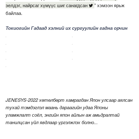
эелдэг, найрсаг хүмүүс шиг санагдсан
” хэмээн ярьж
байлаа.
Токиогийн Гадаад хэлний их сургуулийн гадна орчин
JENESYS-2022 хөтөлбөрт хамрагдан Япон улсаар аялсан
тухай тэмдэглэл маань дараагийн удаа Японы
уламжлалт соёл, энгийн япон айлын аж амьдралтай
танилцсан үйл явдлаар үргэлжлэх болно...