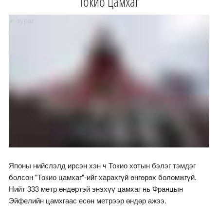
Токио цамхаг
Японы нийслэлд ирсэн хэн ч Токио хотын бэлэг тэмдэг
болсон "Токио цамхаг"-ийг харахгүй өнгөрөх боломжгүй.
Нийт 333 метр өндөртэй энэхүү цамхаг нь Францын
Эйфелийн цамхгаас есөн метрээр өндөр ажээ.