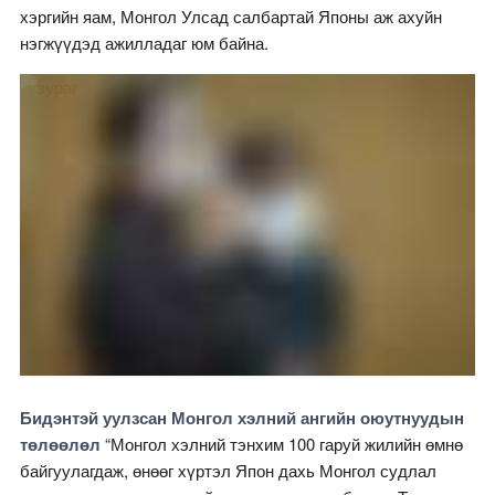
хэргийн яам, Монгол Улсад салбартай Японы аж ахуйн
нэгжүүдэд ажилладаг юм байна.
Бидэнтэй уулзсан Монгол хэлний ангийн оюутнуудын
төлөөлөл
“Монгол хэлний тэнхим 100 гаруй жилийн өмнө
байгуулагдаж, өнөөг хүртэл Япон дахь Монгол судлал