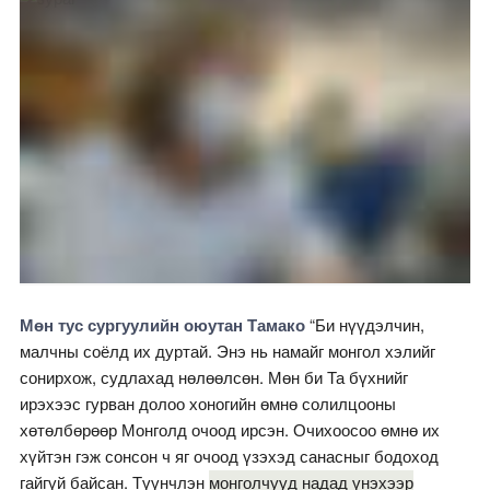
Мөн тус сургуулийн оюутан Тамако
“Би нүүдэлчин,
малчны соёлд их дуртай. Энэ нь намайг монгол хэлийг
сонирхож, судлахад нөлөөлсөн. Мөн би Та бүхнийг
ирэхээс гурван долоо хоногийн өмнө солилцооны
хөтөлбөрөөр Монголд очоод ирсэн. Очихоосоо өмнө их
хүйтэн гэж сонсон ч яг очоод үзэхэд санасныг бодоход
гайгүй байсан. Түүнчлэн
монголчууд надад үнэхээр