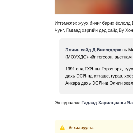
Итгэмжлэх жуух бичиг барих ёслолд 
Чунг, Гадаад хэргийн дэд сайд Ву Хо
Элчин сайд Д.Билэгдорж
нь Мо
(МОУХДС)-ийг төгссөн, вьетнам 
1991 онд ГХЯ-ны Гэрээ эрх, түү
дахь ЭСЯ-нд атташе, гурав, хоёр
Анкара дахь ЭСЯ-нд Элчин зөв
Эх сурвалж:
Гадаад Харилцааны Я
Анхааруулга