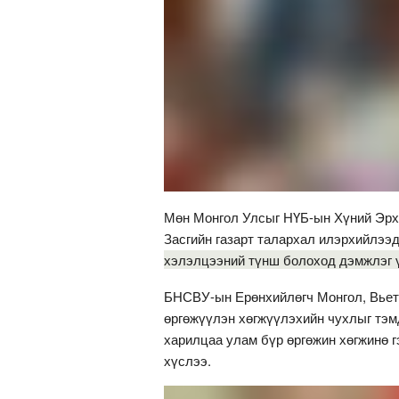
Мөн Монгол Улсыг НҮБ-ын Хүний Эрх
Засгийн газарт талархал илэрхийлээ
хэлэлцээний түнш болоход дэмжлэг ү
БНСВУ-ын Ерөнхийлөгч Монгол, Вьет
өргөжүүлэн хөгжүүлэхийн чухлыг тэм
харилцаа улам бүр өргөжин хөгжинө г
хүслээ.