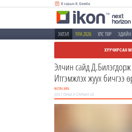
8 сарын 8, Бямба
ЭХЛЭЛ
FIFA 2026
УЛС ТӨР
ЭДИЙН 
ХУУЧИРСАН М
Элчин сайд Д.Билэгдорж
Итгэмжлэх жуух бичгээ 
IKON.MN
2017 ОНЫ 3 САРЫН 10