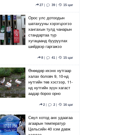
27
|
39
|
15 цаг
Орос улс дотоодын
шатахууны хэрэгцээгээ
хангахын тулд чанарын
стандартаа түр
хугацаанд бууруулах
шийдвэр гаргажээ
8
|
41
|
15 цаг
Өнөөдөр ихэнх нутгаар
халах боловч 9, 10-нд
нутгийн төв хэсгээр, 11-
нд нутгийн зүүн хагаст
аадар бороо орно
2
|
2
|
16 цаг
Сөүл хотод анх удаагаа
агаарын температур
Цельсийн 40 хэм давж
халлаа