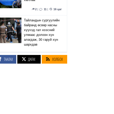
2
|
11
|
16 цаг
Тайландын сургуулийн
байранд өсвөр насны
хүүхэд гал нээсний
улмаас долоон хүн
алагдаж, 30 гаруй хүн
шархдав
4
|
13
|
16 цаг
ТААЛАХ
ДАГАХ
ХОЛБОХ
Екатеринбург хот дахь
Wildberries компанийн
агуулах Украины дроны
цохилтын улмаас
шатжээ
17
|
61
|
17 цаг
Элэгний өөхлөлт
оноштой бол ЗААВАЛ
УНШ