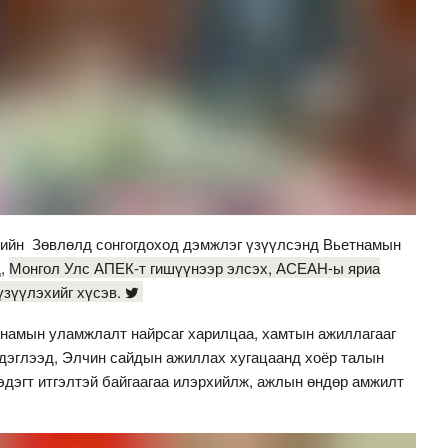
ийн Зөвлөлд сонгогдоход дэмжлэг үзүүлсэнд Вьетнамын
д,
Монгол Улс АПЕК-т гишүүнээр элсэх, АСЕАН-ы яриа
зүүлэхийг хүсэв.
намын уламжлалт найрсаг харилцаа, хамтын ажиллагааг
дэглээд, Элчин сайдын ажиллах хугацаанд хоёр талын
эдэгт итгэлтэй байгаагаа илэрхийлж, ажлын өндөр амжилт