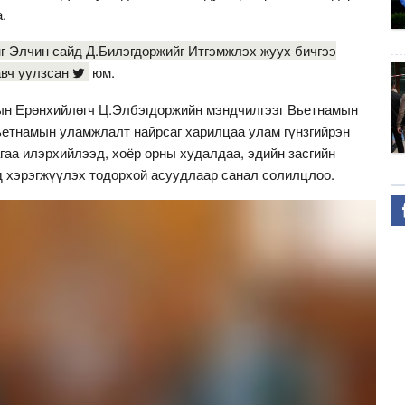
.
 Элчин сайд Д.Билэгдоржийг Итгэмжлэх жуух бичгээ
авч уулзсан
юм.
ын Ерөнхийлөгч Ц.Элбэгдоржийн мэндчилгээг Вьетнамын
етнамын уламжлалт найрсаг харилцаа улам гүнзгийрэн
гаа илэрхийлээд, хоёр орны худалдаа, эдийн засгийн
 хэрэгжүүлэх тодорхой асуудлаар санал солилцлоо.