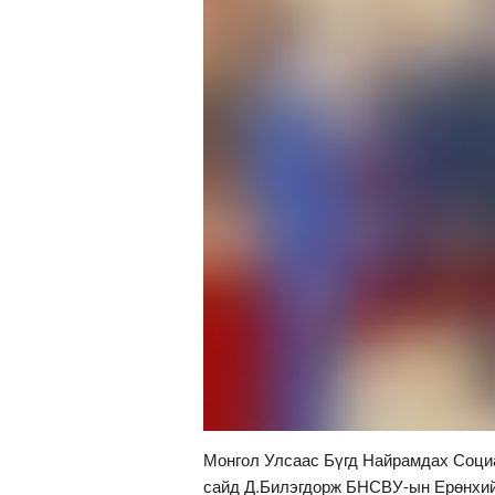
Монгол Улсаас Бүгд Найрамдах Соци
сайд Д.Билэгдорж БНСВУ-ын Ерөнхийл