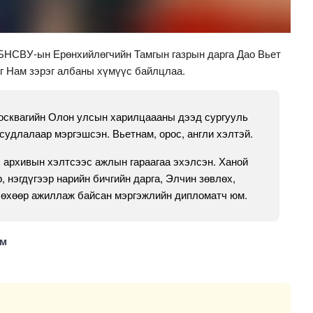
БНСВУ-ын Ерөнхийлөгчийн Тамгын газрын дарга Дао Вьет
нг Нам зэрэг албаны хүмүүс байлцлаа.
сквагийн Олон улсын харилцаааны дээд сургууль
судлалаар мэргэшсэн. Вьетнам, орос, англи хэлтэй.
х архивын хэлтсээс ажлын гараагаа эхэлсэн. Ханой
, нэгдүгээр нарийн бичгийн дарга, Элчин зөвлөх,
лөхөөр ажиллаж байсан мэргэжлийн дипломатч юм.
ам