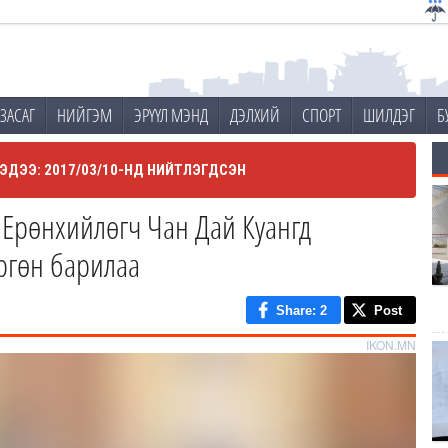
ЗАСАГ
НИЙГЭМ
ЭРҮҮЛ МЭНД
ДЭЛХИЙ
СПОРТ
ШИЛДЭГ
Б
ЭДЭЭ: 2017/03/10-НД НИЙТЛЭГДСЭН
 Ерөнхийлөгч Чан Дай Куангд
өргөн барилаа
Share
: 2
Post
IKON.MN