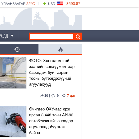
22°C
3593.87
УЛААНБААТАР
USD
|
21°C
ДАРХАН
532.66
CNY
19°C
ЭРДЭНЭТ
4141.04
EUR
УСАД
ФОТО: Хөнгөлөлттэй
зээлийн санхүүжилтээр
баригдаж буй газрын
тосны бүтээгдэхүүний
агуулахууд
10
|
9
|
7 цаг
Өчигдөр ОХУ-аас орж
ирсэн 3,448 тонн АИ-92
автобензинийг өнөөдөр
агуулахад буулгаж
байна