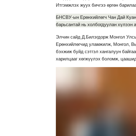
Итгэмжлэх жуух бичгээ өргөн барилаа
БНСВУ-ын Ерөнхийлөгч Чан Дай Куанг
барьсантай нь холбогдуулан хүлээн 
Элчин сайд Д.Билэгдорж Монгол Улс
Ерөнхийлөгчид уламжилж, Монгол, Вь
бэхжиж буйд сэтгэл хангалуун байгаа
харилцааг хөгжүүлэх боломж, цаашид