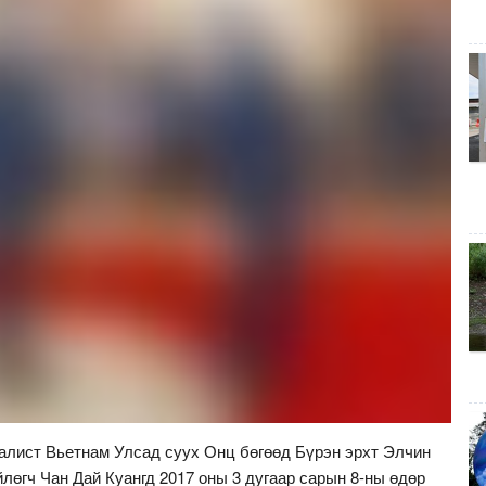
алист Вьетнам Улсад суух Онц бөгөөд Бүрэн эрхт Элчин
өгч Чан Дай Куангд 2017 оны 3 дугаар сарын 8-ны өдөр