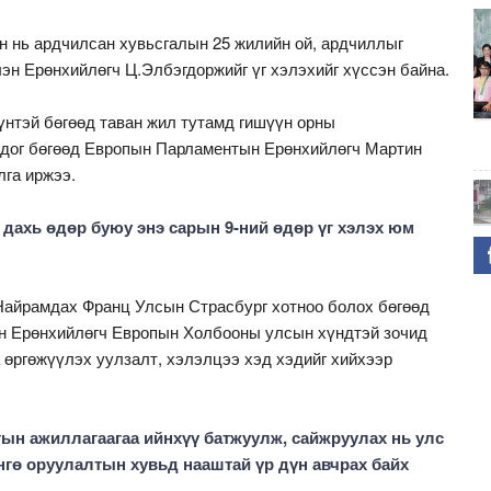
н нь ардчилсан хувьсгалын 25 жилийн ой, ардчиллыг
эн Ерөнхийлөгч Ц.Элбэгдоржийг үг хэлэхийг хүссэн байна.
үнтэй бөгөөд таван жил тутамд гишүүн орны
дог бөгөөд
Европын Парламентын
Ерөнхийлөгч Мартин
лга иржээ.
 дахь өдөр буюу энэ сарын 9-ний өдөр үг хэлэх юм
Найрамдах Франц Улсын Страсбург хотноо болох бөгөөд
н Ерөнхийлөгч Европын Холбооны улсын хүндтэй зочид
 өргөжүүлэх уулзалт, хэлэлцээ хэд хэдийг хийхээр
ын ажиллагаагаа ийнхүү батжуулж, сайжруулах нь улс
өнгө оруулалтын хувьд нааштай үр дүн авчрах байх