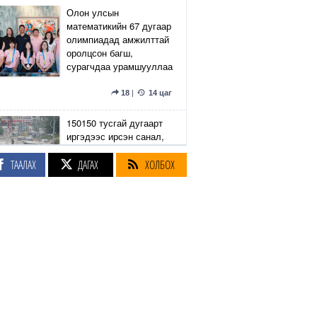
Олон улсын
математикийн 67 дугаар
олимпиадад амжилттай
оролцсон багш,
сурагчдаа урамшууллаа
18
|
14 цаг
150150 тусгай дугаарт
иргэдээс ирсэн санал,
гомдлыг нийслэлийн
эрх бүхий 23 албан
ТААЛАХ
ДАГАХ
ХОЛБОХ
тушаалтан хэрхэн
шийдвэрлэснийг
хянадаг болно
8
|
14 цаг
З.Төмөртөмөө: Хэн
нэгний харилцаа
хандлага, үл тоосон
байдлаас болж өргөдөл
нэмэгдэж байна