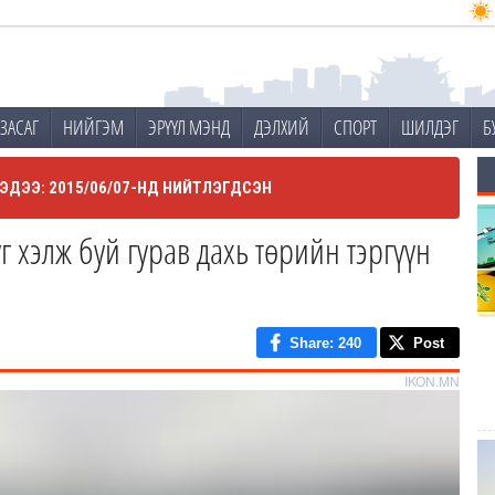
ЗАСАГ
НИЙГЭМ
ЭРҮҮЛ МЭНД
ДЭЛХИЙ
СПОРТ
ШИЛДЭГ
Б
ЭДЭЭ: 2015/06/07-НД НИЙТЛЭГДСЭН
г хэлж буй гурав дахь төрийн тэргүүн
Share
: 240
Post
IKON.MN