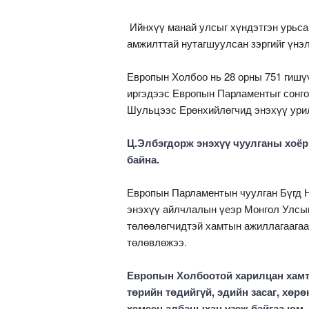
Ийнхүү манай улсыг хүндэтгэн урьса
амжилттай нутагшуулсан зэргийг үнэл
Европын Холбоо нь 28 орны 751 гишү
иргэдээс Европын Парламентыг сонго
Шульцээс Ерөнхийлөгчид энэхүү ури
Ц.Элбэгдорж энэхүү чуулганы хоёр
байна.
Европын Парламентын чуулган Бүгд 
энэхүү айлчлалын үеэр Монгол Улсы
төлөөлөгчидтэй хамтын ажиллагаагаа
төлөвлөжээ.
Европын Холбоотой харилцан хамт
төрийн төдийгүй, эдийн засаг, хөр
хэмээн албаныхан үзэж байгаа юм.