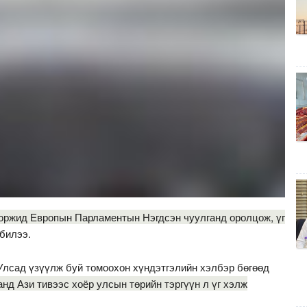
оржид Европын Парламентын Нэгдсэн чуулганд оролцож, үг
билээ.
лсад үзүүлж буй томоохон хүндэтгэлийн хэлбэр бөгөөд
д Ази тивээс хоёр улсын төрийн тэргүүн л үг хэлж