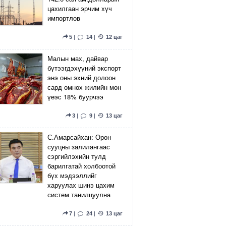
цахилгаан эрчим хүч
импортлов
5
|
14
|
12 цаг
Малын мах, дайвар
бүтээгдэхүүний экспорт
энэ оны эхний долоон
сард өмнөх жилийн мөн
үеэс 18% буурчээ
3
|
9
|
13 цаг
С.Амарсайхан: Орон
сууцны залилангаас
сэргийлэхийн тулд
барилгатай холбоотой
бүх мэдээллийг
харуулах шинэ цахим
систем танилцуулна
7
|
24
|
13 цаг