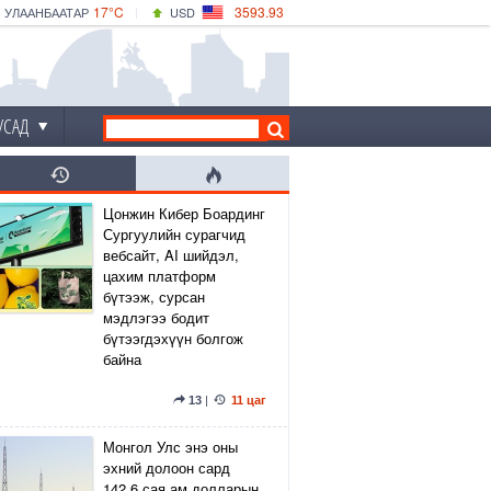
17°C
3593.93
УЛААНБААТАР
USD
|
18°C
ДАРХАН
532.39
CNY
15°C
ЭРДЭНЭТ
4149.01
EUR
УСАД
Цонжин Кибер Боардинг
Сургуулийн сурагчид
вебсайт, AI шийдэл,
цахим платформ
бүтээж, сурсан
мэдлэгээ бодит
бүтээгдэхүүн болгож
байна
13
|
11 цаг
Монгол Улс энэ оны
эхний долоон сард
142.6 сая ам.долларын