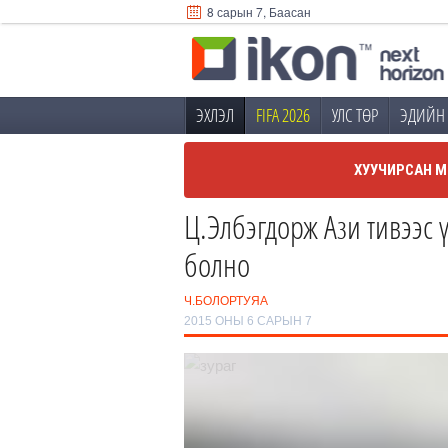
8 сарын 7, Баасан
ЭХЛЭЛ
FIFA 2026
УЛС ТӨР
ЭДИЙН 
ХУУЧИРСАН М
Ц.Элбэгдорж Ази тивээс ү
болно
Ч.БОЛОРТУЯА
2015 ОНЫ 6 САРЫН 7