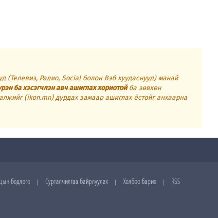
д (Телевиз, Радио, Social болон Вэб хуудаснууд) манай
үрэн ба хэсэгчлэн авч ашиглах хориотой
ба зөвхөн
алжийг (ikon.mn) дурдах замаар ашиглах ёстойг анхаарна
цын бодлого
Сурталчилгаа байрлуулах
Холбоо барих
RSS
|
|
|