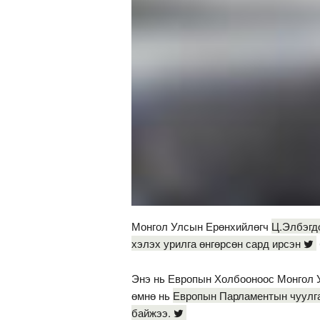
Монгол Улсын Ерөнхийлөгч
Ц.Элбэгд
хэлэх урилга өнгөрсөн сард ирсэн
Энэ нь Европын Холбооноос Монгол У
өмнө нь
Европын Парламентын чуулган
байжээ.