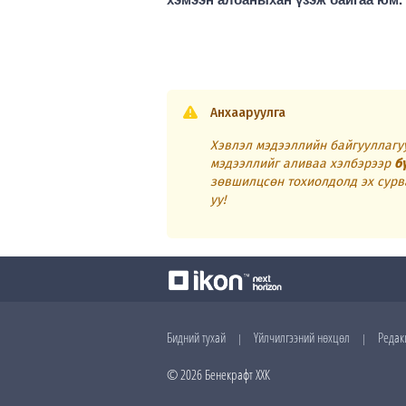
Анхааруулга
Хэвлэл мэдээллийн байгууллагуу
мэдээллийг аливаа хэлбэрээр
б
зөвшилцсөн тохиолдолд эх сурв
уу!
Бидний тухай
Үйлчилгээний нөхцөл
Редак
|
|
© 2026 Бенекрафт ХХК