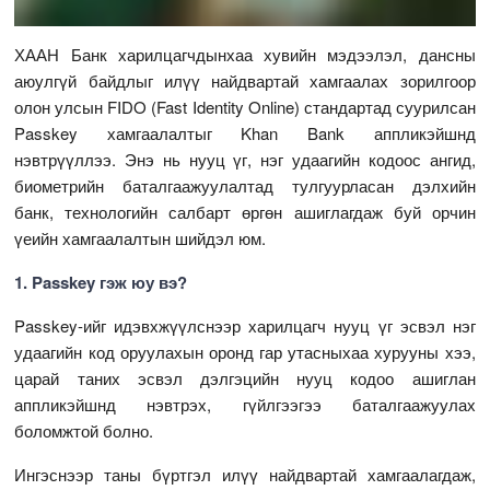
ХААН Банк харилцагчдынхаа хувийн мэдээлэл, дансны
аюулгүй байдлыг илүү найдвартай хамгаалах зорилгоор
олон улсын FIDO (Fast Identity Online) стандартад суурилсан
Passkey хамгаалалтыг Khan Bank аппликэйшнд
нэвтрүүллээ. Энэ нь нууц үг, нэг удаагийн кодоос ангид,
биометрийн баталгаажуулалтад тулгуурласан дэлхийн
банк, технологийн салбарт өргөн ашиглагдаж буй орчин
үеийн хамгаалалтын шийдэл юм.
1. Passkey гэж юу вэ?
Passkey-ийг идэвхжүүлснээр харилцагч нууц үг эсвэл нэг
удаагийн код оруулахын оронд гар утасныхаа хурууны хээ,
царай таних эсвэл дэлгэцийн нууц кодоо ашиглан
аппликэйшнд нэвтрэх, гүйлгээгээ баталгаажуулах
боломжтой болно.
Ингэснээр таны бүртгэл илүү найдвартай хамгаалагдаж,