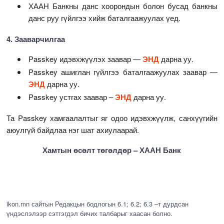
ХААН Банкны данс хоорондын болон бусад банкны
данс руу гүйлгээ хийж баталгаажуулах үед.
4. Зааварчилгаа
Passkey идэвхжүүлэх заавар —
ЭНД
дарна уу.
Passkey ашиглан гүйлгээ баталгаажуулах заавар —
ЭНД
дарна уу.
Passkey устгах заавар –
ЭНД
дарна уу.
Та Passkey хамгаалалтыг яг одоо идэвхжүүлж, санхүүгийн
аюулгүй байдлаа нэг шат ахиулаарай.
Хамтын өсөлт төгөлдөр – ХААН Банк
ikon.mn сайтын Редакцын бодлогын 6.1; 6.2; 6.3 –т дурдсан
үндэслэлээр сэтгэгдэл бичих талбарыг хаасан болно.