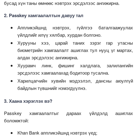
бусад хүн таны өмнөөс нэвтрэх эрсдэлээс ангижирна.
2. Passkey хамгаалалтын давуу тал
Аппликэйшнд нэвтрэх, гүйлгээ баталгаажуулах
үйлдлийг илүү хялбар, хурдан болгоно.
Хурууны хээ, царай таних зэрэг гар утасны
биометрийн хамгаалалт ашиглах тул нууц үг мартах,
алдах эрсдэлээс ангижирна.
Хуурамч линк, фишинг халдлага, залилангийн
эрсдэлээс хамгаалахад бодитоор тусална.
Харилцагчийн хувийн мэдээлэл, дансны аюулгүй
байдлын түвшнийг нэмэгдүүлнэ.
3. Хаана хэрэглэх вэ?
Passkey хамгаалалтыг дараах үйлдэлд ашиглах
боломжтой:
Khan Bank аппликэйшнд нэвтрэх үед;