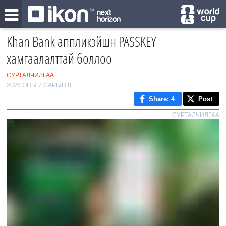
Khan Bank аппликэйшн PASSKEY
хамгаалалттай боллоо
СУРТАЛЧИЛГАА
2026 ОНЫ 7 САРЫН 8
Share
: 4
Post
СУРТАЛЧИЛГАА