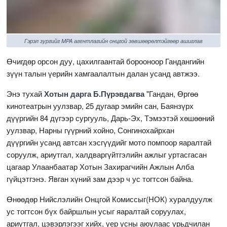
Гэрэл зургийг MPA агентлагийн онцгой зөвшөөрөлтэйгөөр ашиглав
Өчигдөр орсон дуу, цахилгаантай борооноор Гандангийн
зүүн талын үерийн хамгаалалтын далан усанд автжээ.
Энэ тухай
Хотын дарга Б.Пүрэвдагва
"Гандан, Өргөө
кинотеатрын уулзвар, 25 дугаар эмийн сан, Баянзүрх
дүүргийн 84 дүгээр сургууль, Дарь-Эх, Тэмээтэй хөшөөний
уулзвар, Нарны гүүрний хойно, Сонгинохайрхан
дүүргийн усанд автсан хэсгүүдийг мото помпоор яаралтай
соруулж, ариутгал, халдваргүйтгэлийн ажлыг уртасгасан
цагаар Улаанбаатар Хотын Захирагчийн Ажлын Алба
гүйцэтгэнэ. Явган хүний зам дээр ч ус тогтсон байна.
Өнөөдөр Нийслэлийн Онцгой Комиссыг(НОК) хуралдуулж
ус тогтсон бүх байршлын усыг яаралтай соруулах,
ариутгал, цэвэрлэгээг хийх, үер усны аюулаас урьдчилан