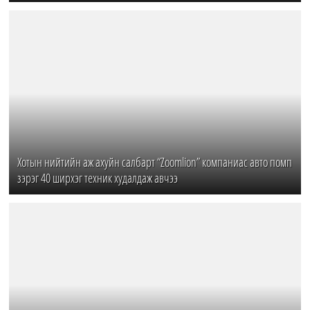
Хотын нийтийн аж ахуйн салбарт “Zoomlion” компаниас авто помп
зэрэг 40 ширхэг техник худалдаж авчээ