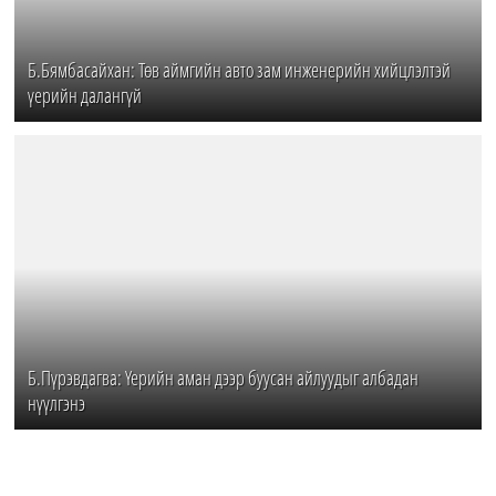
Б.Бямбасайхан: Төв аймгийн авто зам инженерийн хийцлэлтэй
үерийн далангүй
Б.Пүрэвдагва: Үерийн аман дээр буусан айлуудыг албадан
нүүлгэнэ