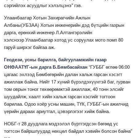
сэргийлэх асуудлыг хэлэлцэнэ" гэв.
Улаанбаатар Хотын Захирагчийн Ажлын
Албаны(УБЗАА) Хотын инженерийн дэд бүтцийн газрын
дарга, ерөнхий инженер Л.Алтангэрэлийн
хэлснээр Улаанбаатар хотод ус соруулах мото помп 80
гаруй ширхэг байгаа аж.
Геодези, усны барилга, байгууламжийн газар
ОНӨААТҮГ-ын дарга Б.Бямбасайхан
“ГУББГ өглөө 06:00
цагаас эхлээд Бөмбөгөрийн далан хальж гарсан хэсэгт
ажиллаж байна. Нийт 17 хүний бүрэлдэхүүнтэй баг, гурван
том оврын тоног төхөөрөмжтэй ажиллаж, 40 тонн элсийг
шуудайлж, хаалт хийн хальж гарсан хэсгийг тогтоон
барилаа. Одоо хоёр усны машин, ТҮК, ГУББГ-ын ажилчид
үерийн дараах ариутгал, цэвэрлэгээг хийж байна.
НОБГ-т 28 дуудлага мэдээлэл бүртгэгдсэн бөгөөд ус
тогтсон байршлуудад нөхцөл байдал хэвийн болсон байна”