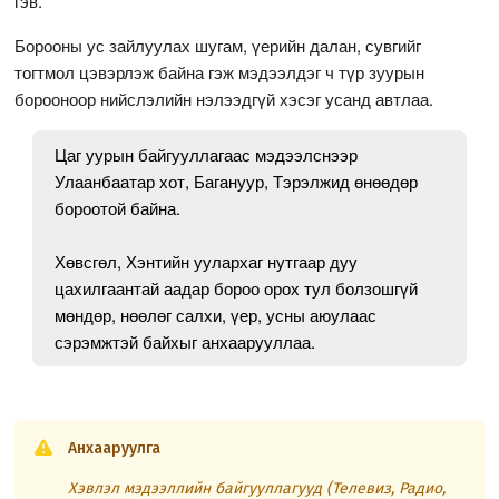
гэв.
Борооны ус зайлуулах шугам, үерийн далан, сувгийг
тогтмол цэвэрлэж байна гэж мэдээлдэг ч түр зуурын
борооноор нийслэлийн нэлээдгүй хэсэг усанд автлаа.
Цаг уурын байгууллагаас мэдээлснээр
Улаанбаатар хот, Багануур, Тэрэлжид өнөөдөр
бороотой байна.
Хөвсгөл, Хэнтийн уулархаг нутгаар дуу
цахилгаантай аадар бороо орох тул болзошгүй
мөндөр, нөөлөг салхи, үер, усны аюулаас
сэрэмжтэй байхыг анхаарууллаа.
Анхааруулга
Хэвлэл мэдээллийн байгууллагууд (Телевиз, Радио,