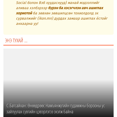
Social болон Вэб хуудаснууд) манай мэдээллийг
аливаа хэлбэрээр
бүрэн ба хэсэгчлэн авч ашиглах
хориотой
ба зөвхөн зөвшилцсөн тохиолдолд эх
сурвалжийг (ikon.mn) дурдах замаар ашиглах ёстойг
анхаарна уу!
ЭНЭ ТУХАЙ ...
С.Батсайхан: Өнөөдрөөс Намъянжүгийн гудамжны борооны ус
зайлуулах сувгийн цэвэрлэгээ эхэлж байна