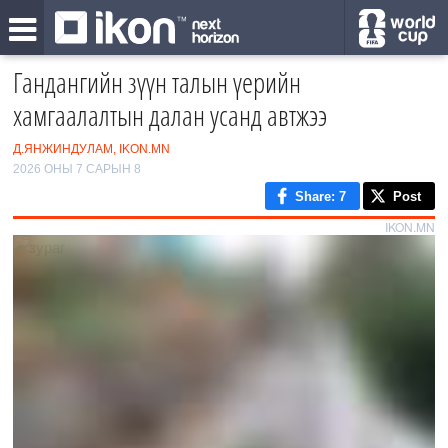
Гандангийн зүүн талын үерийн
хамгаалалтын далан усанд автжээ
Д.ЯНЖИНДУЛАМ, IKON.MN
2026 ОНЫ 7 САРЫН 8
Share
: 7
Post
IKON.MN