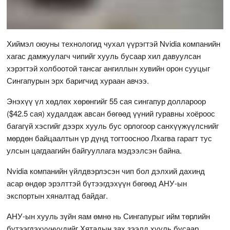
Хиймэл оюуны технологид чухал үүрэгтэй Nvidia компанийн
хагас дамжуулагч чипийг хууль бусаар хил давуулсан
хэрэгтэй холбоотой тансаг ангиллын хувийн орон сууцыг
Сингапурын эрх баригчид хураан авчээ.
Энэхүү үл хөдлөх хөрөнгийг 55 сая сингапур доллароор
($42.5 сая) худалдаж авсан бөгөөд үүний гуравны хоёроос
багагүй хэсгийг дээрх хууль бус орлогоор санхүүжүүлснийг
мөрдөн байцаалтын үр дүнд тогтоосноо Лхагва гарагт тус
улсын цагдаагийн байгууллага мэдээлсэн байна.
Nvidia компанийн үйлдвэрлэсэн чип бол дэлхий дахинд
асар өндөр эрэлттэй бүтээгдэхүүн бөгөөд АНУ-ын
экспортын хяналтад байдаг.
АНУ-ын хууль зүйн яам өмнө нь Сингапурыг ийм төрлийн
бүтээгдэхүүнүүдийг Хятадын зах зээлд хууль бусаар