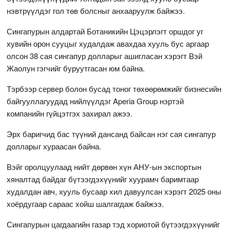
нэвтрүүлдэг гол төв болсныг анхааруулж байжээ.
Сингапурын алдартай Ботаникийн Цэцэрлэгт оршдог уг
хувийн орон сууцыг худалдаж авахдаа хууль бус аргаар
олсон 38 сая сингапур долларыг ашигласан хэрэгт Вэй
Жаолун гэгчийг буруутгасан юм байна.
Тэрбээр сервер болон бусад тоног төхөөрөмжийг бизнесийн
байгууллагуудад нийлүүлдэг Aperia Group нэртэй
компанийн гүйцэтгэх захирал ажээ.
Эрх баригчид бас түүний дансанд байсан нэг сая сингапур
долларыг хураасан байна.
Вэйг оролцуулаад нийт дөрвөн хүн АНУ-ын экспортын
хяналтад байдаг бүтээгдэхүүнийг хуурамч баримтаар
худалдан авч, хууль бусаар хил давуулсан хэрэгт 2025 оны
хоёрдугаар сараас хойш шалгагдаж байжээ.
Сингапурын цагдаагийн газар тэд хориотой бүтээгдэхүүнийг