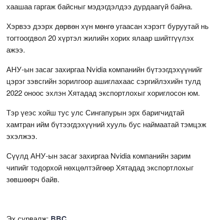
хаашаа гаргаж байсныг мэдэгдэлдээ дурдаагүй байна.
Хэрвээ дээрх дөрвөн хүн мөнгө угаасан хэрэгт буруутай нь
тогтоогдвол 20 хүртэл жилийн хорих ялаар шийтгүүлэх
ажээ.
АНУ-ын засаг захиргаа Nvidia компанийн бүтээгдэхүүнийг
цэрэг зэвсгийн зорилгоор ашиглахаас сэргийлэхийн тулд
2022 оноос эхлэн Хятадад экспортлохыг хориглосон юм.
Тэр үеэс хойш тус улс Сингапурын эрх баригчидтай
хамтран ийм бүтээгдэхүүний хууль бус наймаатай тэмцэж
эхэлжээ.
Сүүлд АНУ-ын засаг захиргаа Nvidia компанийн зарим
чипийг тодорхой нөхцөлтэйгөөр Хятадад экспортлохыг
зөвшөөрч байв.
Эх сурвалж:
BBC