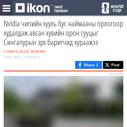
Nvidia чипийн хууль бус наймааны орлогоор
худалдаж авсан хувийн орон сууцыг
Сингапурын эрх баригчид хураажээ
С.МӨНХЦЭЦЭГ, IKON.MN
2026 ОНЫ 7 САРЫН 3
Share
: 1
Post
IKON.MN