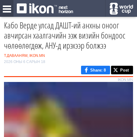
Кабо Верде улсад ДАШТ-ий анхны оноог
авчирсан хаалгачийн ээж визийн бондоос
чөлөөлөгдөж, АНУ-д ирэхээр болжээ
Т.ДАВААНЯМ, IKON.MN
2026 ОНЫ 6 САРЫН 18
Share
: 8
Post
IKON.MN