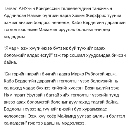
Тэгвэл АНУ-ын Конгрессын төлөөлөгчдийн танхимын
Ардчилсан Намын бүлгийн дарга Хаким Жеффрис түүний
ээжийг визийн бондоос чөлөөлж, Кабо Вердегийн дараагийн
тоглолтоос өмнө Майамид ирүүлэх болсныг өчигдөр
мэдэгджээ.
“Ямар ч ээж хүүгийнхээ бүтээж буй түүхийг харах
боломжийг алдах ёсгүй” гэж тэр сошиал хуудсандаа бичсэн
байна.
“Би төрийн нарийн бичгийн дарга Марко Рубиотой ярьж,
Кабо Вердегийн дараагийн тоглолтыг үзэх боломжийг нь
хангахад чадах бүхнээ хийхийг хүссэн. Возиньагийн ээж
Ням гарагт Уругвайн багтай хийх тоглолтыг үзэхийн тулд
визээ авах боломжтой болсныг дуулгахад таатай байна.
Бодлогын хүрээнд түүнийг визийн бүх хураамжаас
чөлөөлсөн. Ээж, хүү хоёр Майамид уулзах аяллын бэлтгэл
хангагдсан” гэж тэр цааш нь мэдээлжээ.