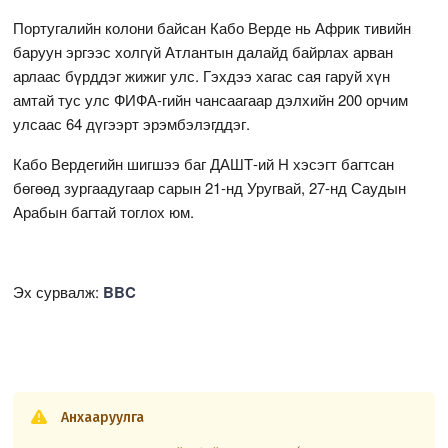
Португалийн колони байсан Кабо Верде нь Африк тивийн
баруун эргээс холгүй Атлантын далайд байрлах арван
арлаас бүрддэг жижиг улс. Гэхдээ хагас сая гаруй хүн
амтай тус улс ФИФА-гийн чансаагаар дэлхийн 200 орчим
улсаас 64 дүгээрт эрэмбэлэгддэг.
Кабо Вердегийн шигшээ баг ДАШТ-ий H хэсэгт багтсан
бөгөөд зургаадугаар сарын 21-нд Уругвай, 27-нд Саудын
Арабын багтай тоглох юм.
Эх сурвалж:
BBC
Анхааруулга