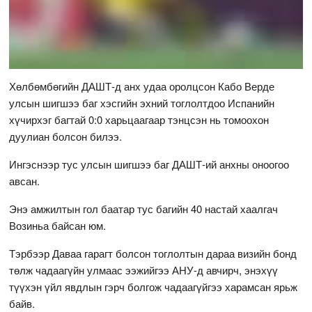
Хөлбөмбөгийн ДАШТ-д анх удаа оролцсон Кабо Верде
улсын шигшээ баг хэсгийн эхний тоглолтдоо Испанийн
хүчирхэг багтай 0:0 харьцаагаар тэнцсэн нь томоохон
дуулиан болсон билээ.
Ингэснээр тус улсын шигшээ баг ДАШТ-ий анхны оноогоо
авсан.
Энэ амжилтын гол баатар тус багийн 40 настай хаалгач
Возиньа байсан юм.
Тэрбээр Даваа гарагт болсон тоглолтын дараа визийн бонд
төлж чадаагүйн улмаас ээжийгээ АНУ-д авчирч, энэхүү
түүхэн үйл явдлын гэрч болгож чадаагүйгээ харамсан ярьж
байв.