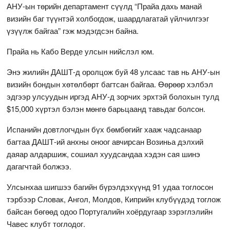
АНУ-ын төрийн департамент сүүлд “Прайа дахь манай
визийн баг түүнтэй холбогдож, шаардлагатай үйлчилгээг
үзүүлж байгаа” гэж мэдэгдсэн байна.
Прайа нь Кабо Верде улсын нийслэл юм.
Энэ жилийн ДАШТ-д оролцож буй 48 улсаас тав нь АНУ-ын
визийн бондын хөтөлбөрт багтсан байгаа. Өөрөөр хэлбэл
эдгээр улсуудын иргэд АНУ-д зорчих эрхтэй болохын тулд
$15,000 хүртэл бэлэн мөнгө барьцаанд тавьдаг болсон.
Испанийн довтлогчдын бүх бөмбөгийг хааж чадсанаар
багтаа ДАШТ-ий анхны оноог авчирсан Возиньа дэлхий
даяар алдаршиж, сошиал хуудсандаа хэдэн сая шинэ
дагагчтай болжээ.
Улсынхаа шигшээ багийн бүрэлдэхүүнд 91 удаа тоглосон
тэрбээр Словак, Ангол, Молдов, Киприйн клубүүдэд тоглож
байсан бөгөөд одоо Португалийн хоёрдугаар зэрэглэлийн
Чавес клубт тоглодог.