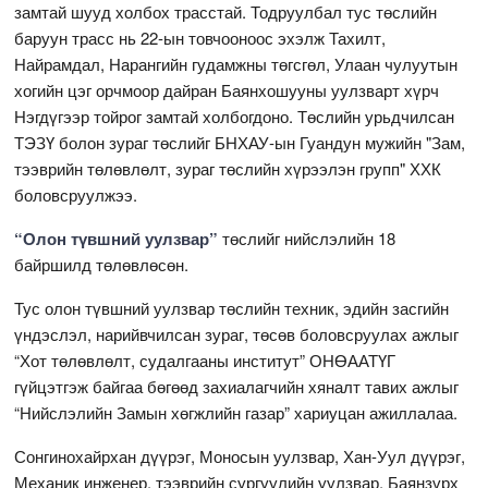
замтай шууд холбох трасстай. Тодруулбал тус төслийн
баруун трасс нь 22-ын товчооноос эхэлж Тахилт,
Найрамдал, Нарангийн гудамжны төгсгөл, Улаан чулуутын
хогийн цэг орчмоор дайран Баянхошууны уулзварт хүрч
Нэгдүгээр тойрог замтай холбогдоно. Төслийн урьдчилсан
ТЭЗҮ болон зураг төслийг БНХАУ-ын Гуандун мужийн "Зам,
тээврийн төлөвлөлт, зураг төслийн хүрээлэн групп" ХХК
боловсруулжээ.
“Олон түвшний уулзвар”
төслийг нийслэлийн 18
байршилд төлөвлөсөн.
Тус олон түвшний уулзвар төслийн техник, эдийн засгийн
үндэслэл, нарийвчилсан зураг, төсөв боловсруулах ажлыг
“Хот төлөвлөлт, судалгааны институт” ОНӨААТҮГ
гүйцэтгэж байгаа бөгөөд захиалагчийн хяналт тавих ажлыг
“Нийслэлийн Замын хөгжлийн газар” хариуцан ажиллалаа.
Сонгинохайрхан дүүрэг, Моносын уулзвар, Хан-Уул дүүрэг,
Механик инженер, тээврийн сургуулийн уулзвар, Баянзүрх