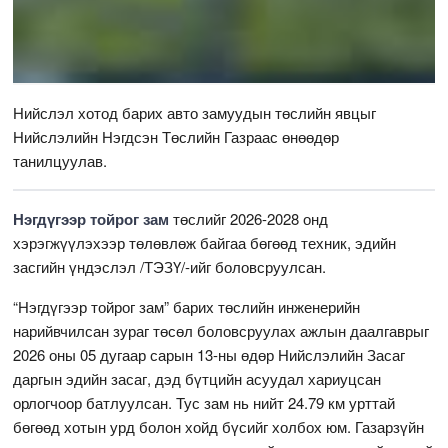
Нийслэл хотод барих авто замуудын төслийн явцыг
Нийслэлийн Нэгдсэн Төслийн Газраас өнөөдөр
танилцуулав.
Нэгдүгээр тойрог зам
төслийг 2026-2028 онд
хэрэгжүүлэхээр төлөвлөж байгаа бөгөөд техник, эдийн
засгийн үндэслэл /ТЭЗҮ/-ийг боловсруулсан.
“Нэгдүгээр тойрог зам” барих төслийн инженерийн
нарийвчилсан зураг төсөл боловсруулах ажлын даалгаврыг
2026 оны 05 дугаар сарын 13-ны өдөр Нийслэлийн Засаг
даргын эдийн засаг, дэд бүтцийн асуудал хариуцсан
орлогчоор батлуулсан. Тус зам нь нийт 24.79 км урттай
бөгөөд хотын урд болон хойд бүсийг холбох юм. Газарзүйн