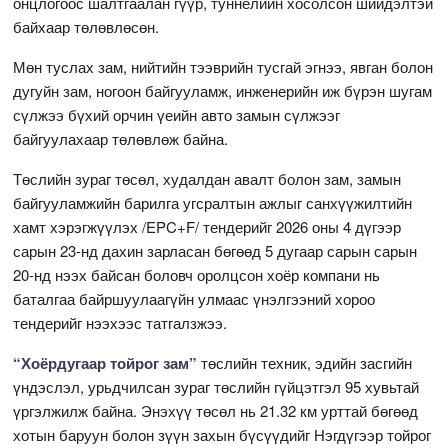
онцлогоос шалтгаалан гүүр, туннелийн хосолсон шийдэлтэй
байхаар төлөвлөсөн.
Мөн туслах зам, нийтийн тээврийн тусгай эгнээ, явган болон
дугуйн зам, ногоон байгууламж, инженерийн иж бүрэн шугам
сүлжээ бүхий орчин үеийн авто замын сүлжээг
байгуулахаар төлөвлөж байна.
Төслийн зураг төсөл, худалдан авалт болон зам, замын
байгууламжийн барилга угсралтын ажлыг санхүүжилтийн
хамт хэрэгжүүлэх /EPC+F/ тендерийг 2026 оны 4 дүгээр
сарын 23-нд дахин зарласан бөгөөд 5 дугаар сарын сарын
20-нд нээх байсан боловч оролцсон хоёр компани нь
баталгаа байршуулаагүйн улмаас үнэлгээний хороо
тендерийг нээхээс татгалзжээ.
“Хоёрдугаар тойрог зам”
төслийн техник, эдийн засгийн
үндэслэл, урьдчилсан зураг төслийн гүйцэтгэл 95 хувьтай
үргэлжилж байна. Энэхүү төсөл нь 21.32 км урттай бөгөөд
хотын баруун болон зүүн захын бүсүүдийг Нэгдүгээр тойрог