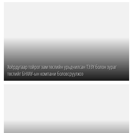
Хоёрдугаар тойрог зам төслийн урьдчилсан ТЭЗҮ болон зураг
төслийг БНХАУ-ын компани боловсруулжээ