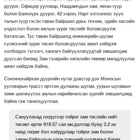
дүүрэг, Офицер уулзвар, Наадамчдын зам, явган гүүр
болон Баянзүрх дүүрэг, 42 хороо, Нарт хотхоноос зүүн
талын гүүр гэсэн таван байршил дахь техник, эдийн засгийн
үндэслэл болон ажлын зураг төслийг боловсруулж
баталсан. Тус таван байршилд инженерийн шугам
сүлжээний зураг төсөл боловсруулах ажил хийгдэж
холбогдох түгээгч, хангагч байгууллагуудтай зөвшилцөж
дууссан бөгөөд Зам тээврийн хөгжлийн төвөөр магадлуулах
ажил хийгдэж байна.
Сонгинохайрхан дүүргийн нутаг дэвсгэр дэх Моносын
уулзварын трасст өртсөн дулааны шугам, уурын шугамын
зөөж шилжүүлэх ажлын нарийвчилсан зургийг зөвшилцөөд
байна гэж танилцууллаа.
Сануулахад нэгдүгээр тойрог зам төслийн нийт
төсөвт өртөг 918.57 сая ам.доллар буюу 3.2 их
наяд төгрөг бол хоёрдугаар тойрог зам болон
таван байршлын олон түвшний уулзварыг барих