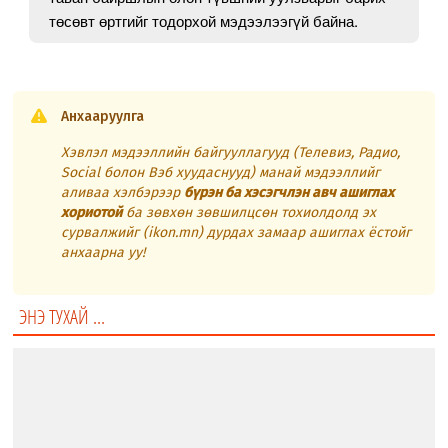
төсөвт өртгийг тодорхой мэдээлээгүй байна.
Анхааруулга
Хэвлэл мэдээллийн байгууллагууд (Телевиз, Радио,
Social болон Вэб хуудаснууд) манай мэдээллийг
аливаа хэлбэрээр
бүрэн ба хэсэгчлэн авч ашиглах
хориотой
ба зөвхөн зөвшилцсөн тохиолдолд эх
сурвалжийг (ikon.mn) дурдах замаар ашиглах ёстойг
анхаарна уу!
ЭНЭ ТУХАЙ ...