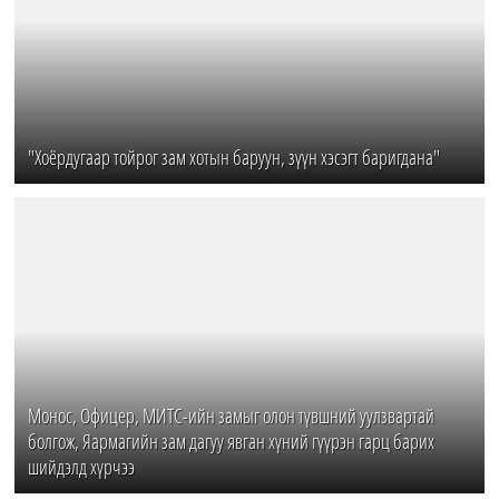
"Хоёрдугаар тойрог зам хотын баруун, зүүн хэсэгт баригдана"
Монос, Офицер, МИТС-ийн замыг олон түвшний уулзвартай
болгож, Яармагийн зам дагуу явган хүний гүүрэн гарц барих
шийдэлд хүрчээ