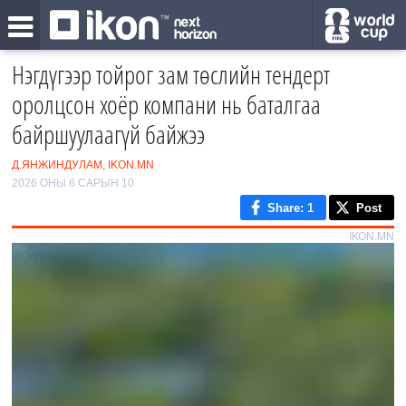
Нэгдүгээр тойрог зам төслийн тендерт
оролцсон хоёр компани нь баталгаа
байршуулаагүй байжээ
Д.ЯНЖИНДУЛАМ, IKON.MN
2026 ОНЫ 6 САРЫН 10
Share
: 1
Post
IKON.MN