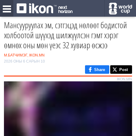
Мансууруулах эм, сэтгэцэд нөлөөт бодистой
холбоотой шүүхэд шилжүүлсэн гэмт хэрэг
өмнөх оны мөн үеэс 32 хувиар өсжээ
М.БАТЧИМЭГ, IKON.MN
2026 ОНЫ 6 САРЫН 10
Share
Post
IKON.MN