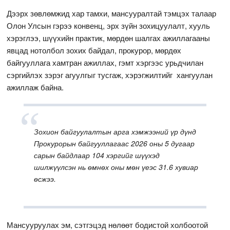
Дээрх зөвлөмжид хар тамхи, мансууралтай тэмцэх талаар
Олон Улсын гэрээ конвенц, эрх зүйн зохицуулалт, хууль
хэрэглээ, шүүхийн практик, мөрдөн шалгах ажиллагааны
явцад нотолбол зохих байдал, прокурор, мөрдөх
байгууллага хамтран ажиллах, гэмт хэргээс урьдчилан
сэргийлэх зэрэг агуулгыг тусгаж, хэрэгжилтийг хангуулан
ажиллаж байна.
Зохион байгуулалтын арга хэмжээний үр дүнд
Прокурорын байгууллагаас 2026 оны 5 дугаар
сарын байдлаар 104 хэргийг шүүхэд
шилжүүлсэн нь өмнөх оны мөн үеэс 31.6 хувиар
өсжээ.
Мансууруулах эм, сэтгэцэд нөлөөт бодистой холбоотой