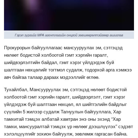
Гэрэл зургийг MPA агентлагийн онцгой зөвшөөрөлтэйгөөр ашиглав
Прокурорын байгууллагаас мансууруулах эм, сэтгэцэд
нөлөөт бодистой холбоотой гэмт хэргийн гаралт,
шийдвэрлэлтийн байдал, гэмт хэрэг үйлдэгдэж буй
шалтгаан нөхцөлийг тогтмол судалж, тодорхой арга хэмжээ
авч байгаа талаар дараах мэдээллийг өглөө.
Тухайлбал, Мансууруулах эм, сэтгэцэд нөлөөт бодистой
холбоотой гэмт хэргийн гаралт, шийдвэрлэлт, гэмт хэрэг
үйлдэгдэж буй шалтгаан нөхцөл, ял шийтгэлийн байдлыг
сүүлийн
5 жилээр судалж Тагнуулын байгууллага, Хар
тамхитай тэмцэх албатай хамтран энэ оны эхэнд “Хар
тамхи, мансууралтай тэмцэх үр нөлөөг дээшлүүлэх” сэдэвт
хэлэлцүүлгийг зохион байгуулж, зөвлөмж гаргасан байна.