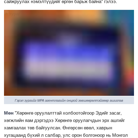
сайжруулах нэмэлтүүдийг өргөн барьж байна" гэлээ.
Гэрэл зургийг MPA агентлагийн онцгой зөвшөөрөлтэйгөөр ашиглав
Мөн
"Хөрөнгө оруулалттай холбоотойгоор Эдийг засаг,
хөгжлийн яам дэргэдээ Хөрөнгө оруулагчдын эрх ашгийг
хамгаалах төв байгуулсан. Өнгөрсөн өвөл, хаврын
хугацаанд бүхий л салбар, улс орон болгоноор нь Монгол