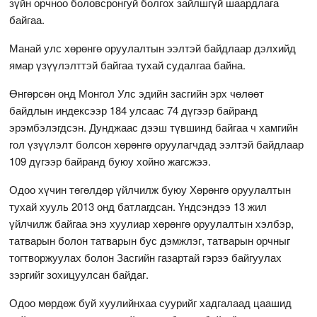
зүйн орчноо боловсронгуй болгох зайлшгүй шаардлага
байгаа.
Манай улс хөрөнгө оруулалтын ээлтэй байдлаар дэлхийд
ямар үзүүлэлттэй байгаа тухай судалгаа байна.
Өнгөрсөн онд Монгол Улс эдийн засгийн эрх чөлөөт
байдлын индексээр 184 улсаас 74 дүгээр байранд
эрэмбэлэгдсэн. Дунджаас дээш түвшинд байгаа ч хамгийн
гол үзүүлэлт болсон хөрөнгө оруулагчдад ээлтэй байдлаар
109 дүгээр байранд буюу хойно жагсжээ.
Одоо хүчин төгөлдөр үйлчилж буюу Хөрөнгө оруулалтын
тухай хууль 2013 онд батлагдсан. Үндсэндээ 13 жил
үйлчилж байгаа энэ хуулиар хөрөнгө оруулалтын хэлбэр,
татварын болон татварын бус дэмжлэг, татварын орчныг
тогтворжуулах болон Засгийн газартай гэрээ байгуулах
зэргийг зохицуулсан байдаг.
Одоо мөрдөж буй хуулийнхаа суурийг хадгалаад цаашид