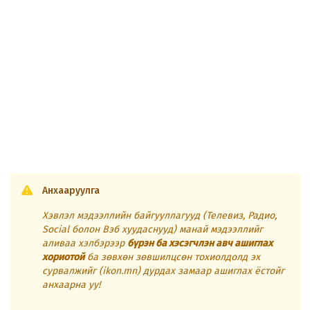
Анхааруулга
Хэвлэл мэдээллийн байгууллагууд (Телевиз, Радио,
Social болон Вэб хуудаснууд) манай мэдээллийг
аливаа хэлбэрээр
бүрэн ба хэсэгчлэн авч ашиглах
хориотой
ба зөвхөн зөвшилцсөн тохиолдолд эх
сурвалжийг (ikon.mn) дурдах замаар ашиглах ёстойг
анхаарна уу!