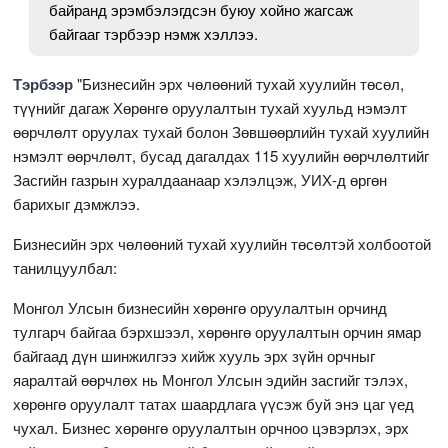
байранд эрэмбэлэгдсэн буюу хойно жагсаж
байгааг тэрбээр нэмж хэллээ.
Тэрбээр
"Бизнесийн эрх чөлөөний тухай хуулийн төсөл,
түүнийг дагаж Хөрөнгө оруулалтын тухай хуульд нэмэлт
өөрчлөлт оруулах тухай болон Зөвшөөрлийн тухай хуулийн
нэмэлт өөрчлөлт, бусад дагалдах 115 хуулийн өөрчлөлтийг
Засгийн газрын хуралдаанаар хэлэлцэж, УИХ-д өргөн
барихыг дэмжлээ.
Бизнесийн эрх чөлөөний тухай хуулийн төсөлтэй холбоотой
танилцуулбал:
Монгол Улсын бизнесийн хөрөнгө оруулалтын орчинд
тулгарч байгаа бэрхшээл, хөрөнгө оруулалтын орчин ямар
байгаад дүн шинжилгээ хийж хууль эрх зүйн орчныг
яаралтай өөрчлөх нь Монгол Улсын эдийн засгийг тэлэх,
хөрөнгө оруулалт татах шаардлага үүсэж буй энэ цаг үед
чухал. Бизнес хөрөнгө оруулалтын орчноо цэвэрлэх, эрх