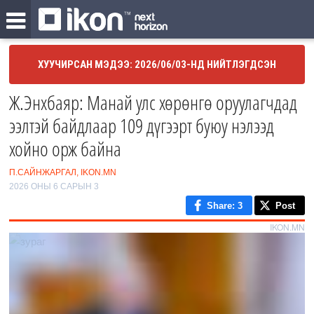
ХУУЧИРСАН МЭДЭЭ: 2026/06/03-НД НИЙТЛЭГДСЭН
Ж.Энхбаяр: Манай улс хөрөнгө оруулагчдад
ээлтэй байдлаар 109 дүгээрт буюу нэлээд
хойно орж байна
П.САЙНЖАРГАЛ, IKON.MN
2026 ОНЫ 6 САРЫН 3
Share
: 3
Post
IKON.MN