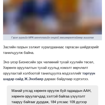
Гэрэл зургийг MPA агентлагийн онцгой зөвшөөрөлтэйгөөр ашиглав
Засгийн газрын ээлжит хуралдаанаас гаргасан шийдвэрийг
танилцуулж байна.
Энэ үеэр Бизнесийн эрх чөлөөний тухай хуулийн төсөл,
Хөрөнгө оруулалтын тухай хуульд нэмэлт өөрчлөлт
оруулахтай холбоотой танилцуулга мэдээллийг
тэргүүн
шадар сайд Ж.Энхбаяр
дараах байдлаар хүргэлээ.
Манай улсад хөрөнгө оруулж буй гадаадын ААН,
хөрөнгө оруулагчдад ээлтэй байгаа үзүүлэлт
тааруу байгааг дурдаж, 184 улсаас 109 дүгээр