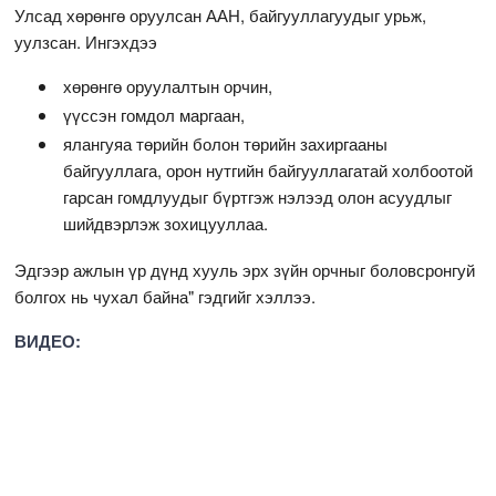
Улсад хөрөнгө оруулсан ААН, байгууллагуудыг урьж,
уулзсан. Ингэхдээ
хөрөнгө оруулалтын орчин,
үүссэн гомдол маргаан,
ялангуяа төрийн болон төрийн захиргааны
байгууллага, орон нутгийн байгууллагатай холбоотой
гарсан гомдлуудыг бүртгэж нэлээд олон асуудлыг
шийдвэрлэж зохицууллаа.
Эдгээр ажлын үр дүнд хууль эрх зүйн орчныг боловсронгуй
болгох нь чухал байна" гэдгийг хэллээ.
ВИДЕО: