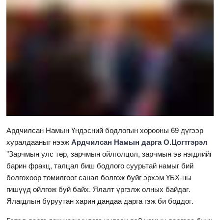
Ардчилсан Намын Үндэсний бодлогын хорооны 69 дүгээр
хуралдааныг нээж
Ардчилсан Намын дарга О.Цогтгэрэл
"Зарчмын улс төр, зарчмын ойлголцол, зарчмын эв нэгдлийг
барин фракц, талцал биш бодлого суурьтай намыг бий
болгохоор томилгоог санал болгож буйг эрхэм ҮБХ-ны
гишүүд ойлгож буй байх. Ялалт үргэлж олных байдаг.
Ялагдлын буруутан харин дандаа дарга гэж би боддог.