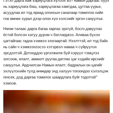
Гэтэл дарга яаж хариуцлага хүлээх вэ? намын даргаас буух
нь хариуцлага биш, хариуцлагаа хамтдаа, цугтаа үүрье,
асуудлаа ил тод яриад олонхын саналаар томилгоо хийе
гэж өмнөх хурал дээр олон хүн хэлснийг эргэн сануулъя.
Нөгөө талаас дарга багаа зарлах эрхгүй, босго давуулах
ёстой болсон хатуу дүрэм ч батлагджээ. Аливаа бүхэн
цагтайгаас гадна хэмжээ хязгаартай. Нээлттэй, ил тод байх
нь сайн ч хэмжээнээсээ хэтэрвэл намаа ч сүйрүүлэх
эрсдэлтэй. Дотооддоо үргэлжилж буй хэрүүл тэмцлээ
зогсоож, ялалт, амжилт руугаа дөтлөх цаг хэдийн ирснийг
сануулъя. Ардчилсан Намын ялалт, бадралын он цагийг
эхлүүлэхийн тулд өнөөдөр энд халуун тогоондоо хэлэлцэж
генсек, дэд даргаа томилох шаардлага буйг тодотгоё"
хэмээв.