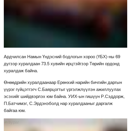
Ардчилсан Намын Үндэсний бодлогын хороо (ҮБХ)-ны 69
дүгээр хуралдаан 73.5 хувийн ирцтэйгээр Төрийн ордонд
хуралдаж байна.
Өнөөдрийн хуралдаанаар Ерөнхий нарийн бичгийн даргын
үүрэг гүйцэтгэгч С.Баярцогтыг үргэлжлүүлэн ажиллуулах
эсэхийг шийдвэрлэх юм байна. УИХ-ын гишүүн Р.Сэддорж,
П.Батчимэг, С.Эрдэнэболд нар хуралдааныг даргалж
байгаа юм.