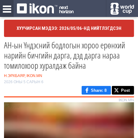
ХУУЧИРСАН МЭДЭЭ: 2026/05/06-НД НИЙТЛЭГДСЭН
АН-ын Үндэсний бодлогын хороо ерөнхий
нарийн бичгийн дарга, дэд дарга нараа
томилохоор хуралдаж байна
Н.ЭРХБАЯР, IKON.MN
2026 ОНЫ 5 САРЫН 6
Share
: 8
Post
IKON.MN