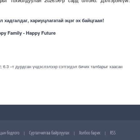
г тохиолдуулан 2026.06-р сард олгоно. Дэлгэрэнгүйг:
 хадгалдаг, хариуцлагатай эцэг эх байцгаая!
py Family - Happy Future
2; 6.3 –т дурдсан үндэслэлээр сэтгэгдэл бичих талбарыг хаасан
цын бодлого
Сурталчилгаа байрлуулах
Холбоо барих
RSS
|
|
|