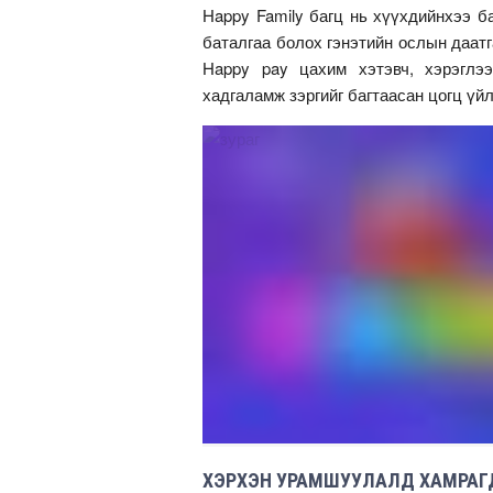
Happy Family багц нь хүүхдийнхээ б
баталгаа болох гэнэтийн ослын даат
Happy pay цахим хэтэвч, хэрэглэ
хадгаламж зэргийг багтаасан цогц үй
ХЭРХЭН УРАМШУУЛАЛД ХАМРАГ