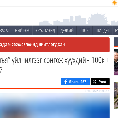
ЗАСАГ
НИЙГЭМ
ЭРҮҮЛ МЭНД
ДЭЛХИЙ
СПОРТ
ШИЛДЭГ
Б
ЭДЭЭ: 2026/05/06-НД НИЙТЛЭГДСЭН
лъя” үйлчилгээг сонгож хүүхдийн 100к +
й
Share
: 987
Post
СУРТАЛЧИЛГАА