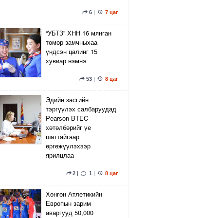
6
|
7 цаг
“УБТЗ” ХНН 16 мянган
төмөр замчныхаа
үндсэн цалинг 15
хувиар нэмнэ
53
|
8 цаг
Эдийн засгийн
тэргүүлэх салбаруудад
Pearson BTEC
хөтөлбөрийг үе
шаттайгаар
өргөжүүлэхээр
ярилцлаа
2
|
1
|
8 цаг
Хөнгөн Атлетикийн
Европын зарим
аваргууд 50,000