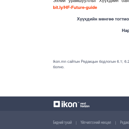
Эхний урамшууллыг Хүүхдийн баяры
bit.ly/HF-Future-guide
Хүүхдийн мөнгөө тогтмол
Hap
ikon.mn сайтын Редакцын бодлогын 6.1; 6.
болно.
Бидний тухай
Үйлчилгээний нөхцөл
Редак
|
|