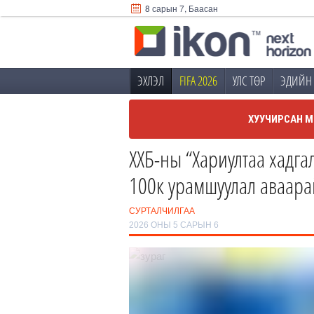
8 сарын 7, Баасан
ЭХЛЭЛ
FIFA 2026
УЛС ТӨР
ЭДИЙН 
ХУУЧИРСАН М
ХХБ-ны “Хариултаа хадга
100к урамшуулал аваара
СУРТАЛЧИЛГАА
2026 ОНЫ 5 САРЫН 6