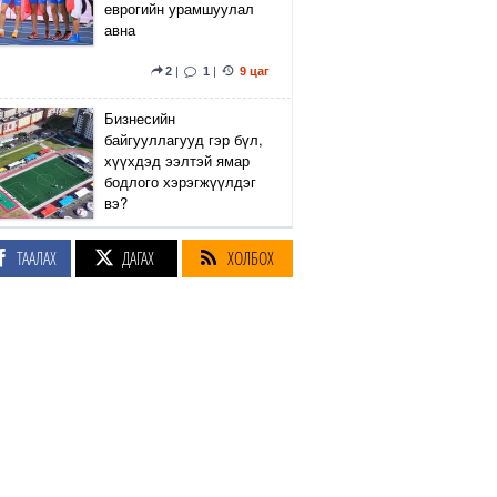
еврогийн урамшуулал
авна
2
|
1
|
9 цаг
Бизнесийн
байгууллагууд гэр бүл,
хүүхдэд ээлтэй ямар
бодлого хэрэгжүүлдэг
вэ?
5
|
2
|
9 цаг
ТААЛАХ
ДАГАХ
ХОЛБОХ
Сэтгүүлч Р.Эмүжин:
Талын Монголтой
хамтдаа хүчтэй л гэж
байна даа
360
|
9 цаг
Амралтын өдрүүдэд
Энхтайвны гүүрний
баруун, зүүн талын