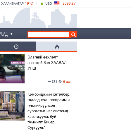
19°C
3593.87
УЛААНБААТАР
USD
|
24°C
ДАРХАН
532.66
CNY
19°C
ЭРДЭНЭТ
4141.04
EUR
УСАД
Элэгний өөхлөлт
оноштой бол ЗААВАЛ
УНШ
17
|
6 цаг
Кэмбриджийн хөтөлбөр,
гадаад хэл, программын
гүнзгийрүүлсэн
сургалтыг нэг системд
хэрэгжүүлж буй
“Амжилт Кибер
Сургууль”