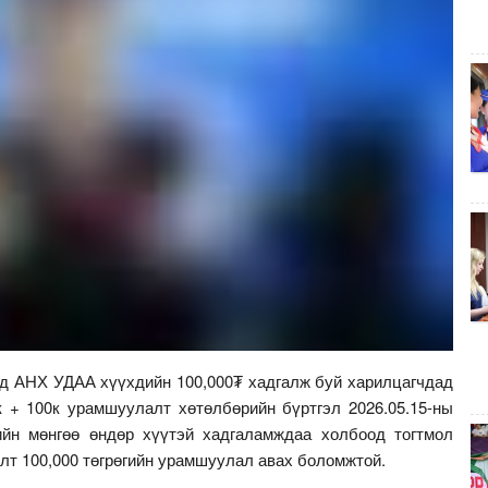
д АНХ УДАА хүүхдийн 100,000₮ хадгалж буй харилцагчдад
к + 100к урамшуулалт хөтөлбөрийн бүртгэл 2026.05.15-ны
ийн мөнгөө өндөр хүүтэй хадгаламждаа холбоод тогтмол
лт 100,000 төгрөгийн урамшуулал авах боломжтой.