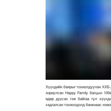
Хүүхдийн баярыг тохиолдуулан ХХБ-
зориулсан Happy Family багцын 100
өдөр дуусах гэж байгаа тул хүүхд
хадгалсан тохиолдолд банкнаас нэмэ