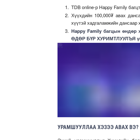
TDB online-р Happy Family багц
Хүүхдийн 100,000₮ авах данса
хүүтэй хадгаламжийн дансаар 
Happy Family багцын өндөр
ӨДӨР БҮР ХУРИМТЛУУЛЪЯ үйл
УРАМШУУЛЛАА ХЭЗЭЭ АВАХ ВЭ?