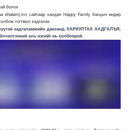
тай болох
а ehalamj.mn сайтаар хандан Happy Family багцын өндөр
холбож тогтмол хадгалах
 хүүтэй хадгаламжийн дансанд ХАРИУЛТАА ХАДГАЛЪЯ,
чилгээний аль нэгийг нь холбоорой.