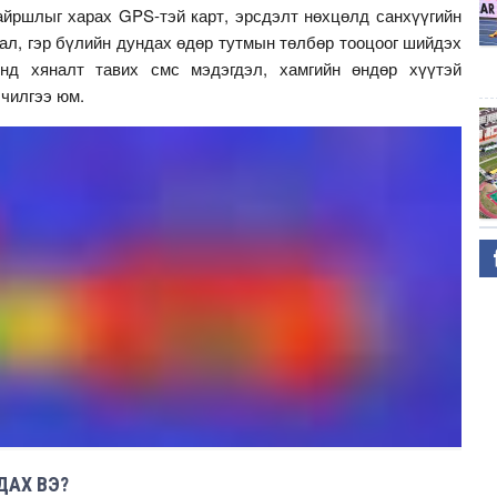
айршлыг харах GPS-тэй карт, эрсдэлт нөхцөлд санхүүгийн
гал, гэр бүлийн дундах өдөр тутмын төлбөр тооцоог шийдэх
энд хяналт тавих смс мэдэгдэл, хамгийн өндөр хүүтэй
лчилгээ юм.
ДАХ ВЭ?