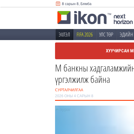
8 сарын 8, Бямба
ЭХЛЭЛ
FIFA 2026
УЛС ТӨР
ЭДИЙН 
ХУУЧИРСАН М
М банкны хадгаламжийн 
үргэлжилж байна
СУРТАЛЧИЛГАА
2026 ОНЫ 4 САРЫН 8