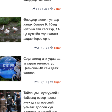
7
|
36
|
7 цаг
Өнөөдөр ихэнх нутгаар
халах боловч 9, 10-нд
нутгийн төв хэсгээр, 11-
нд нутгийн зүүн хагаст
аадар бороо орно
2
|
2
|
8 цаг
Сөүл хотод анх удаагаа
агаарын температур
Цельсийн 40 хэм давж
халлаа
1
|
6
|
8 цаг
Тайландын сургуулийн
байранд өсвөр насны
хүүхэд гал нээсний
улмаас долоон хүн
алагдаж, 30 гаруй хүн