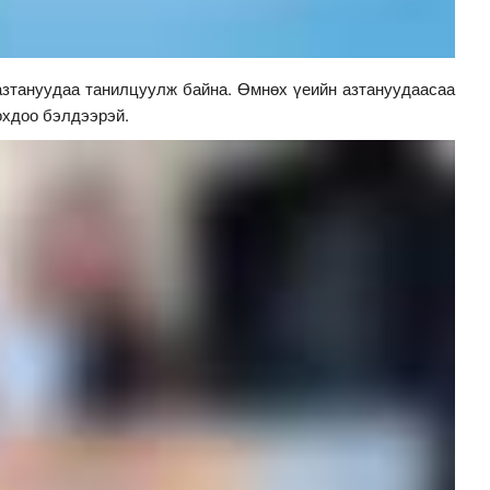
азтануудаа танилцуулж байна. Өмнөх үеийн азтануудаасаа
охдоо бэлдээрэй.