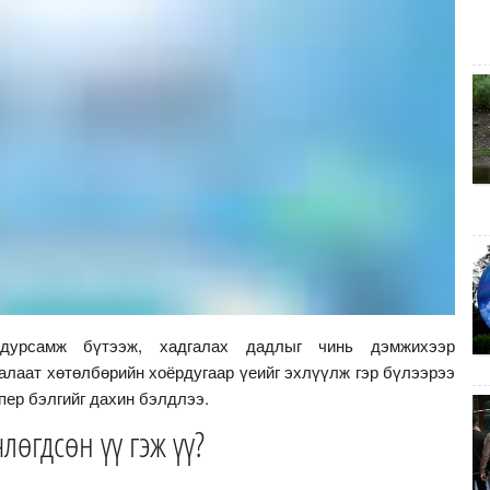
дурсамж бүтээж, хадгалах дадлыг чинь дэмжихээр
алаат хөтөлбөрийн хоёрдугаар үеийг эхлүүлж гэр бүлээрээ
пер бэлгийг дахин бэлдлээ.
өгдсөн үү гэж үү?