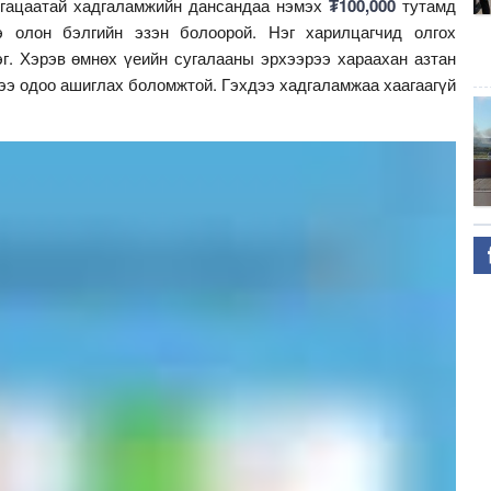
угацаатай хадгаламжийн дансандаа нэмэх
₮100,000
тутамд
э олон бэлгийн эзэн болоорой. Нэг харилцагчид олгох
. Хэрэв өмнөх үеийн сугалааны эрхээрээ хараахан азтан
ээ одоо ашиглах боломжтой. Гэхдээ хадгаламжаа хаагаагүй