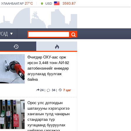
27°C
3593.87
УЛААНБААТАР
USD
|
29°C
ДАРХАН
532.66
CNY
24°C
ЭРДЭНЭТ
4141.04
EUR
УСАД
Өчигдөр ОХУ-аас орж
ирсэн 3,448 тонн АИ-92
автобензинийг өнөөдөр
агуулахад буулгаж
байна
24
|
34
|
7 цаг
Орос улс дотоодын
шатахууны хэрэгцээгээ
хангахын тулд чанарын
стандартаа түр
хугацаанд бууруулах
шийдвэр гаргажээ