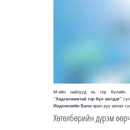
М-ийн найзууд нь гэр бүлийн 
“Хадгаламжтай гэр бүл аялдаг”
суг
Индонезийн Бали
арал руу аялах су
Хөтөлбөрийн дүрэм өөрчл