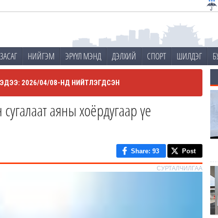
ЗАСАГ
НИЙГЭМ
ЭРҮҮЛ МЭНД
ДЭЛХИЙ
СПОРТ
ШИЛДЭГ
Б
ЭДЭЭ: 2026/04/08-НД НИЙТЛЭГДСЭН
сугалаат аяны хоёрдугаар үе
Share
: 93
Post
СУРТАЛЧИЛГАА