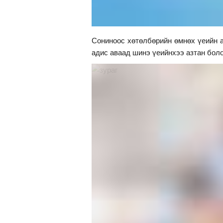
Сониноос хөтөлбөрийн өмнөх үеийн 
адис аваад шинэ үеийнхээ азтан бол