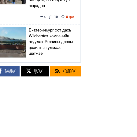
шархдав
4
|
10
|
8 цаг
Екатеринбург хот дахь
Wildberries компанийн
агуулах Украины дроны
цохилтын улмаас
шатжээ
16
|
56
|
9 цаг
ТААЛАХ
ДАГАХ
ХОЛБОХ
Элэгний өөхлөлт
оноштой бол ЗААВАЛ
УНШ
23
|
23 цаг
Кэмбриджийн хөтөлбөр,
гадаад хэл, программын
гүнзгийрүүлсэн
сургалтыг нэг системд