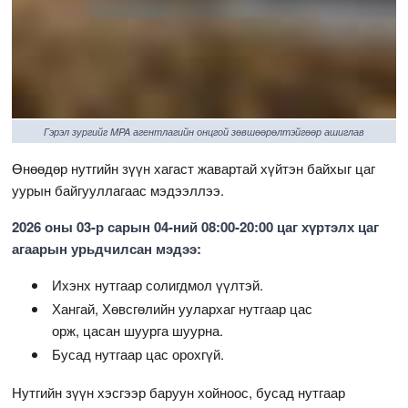
Гэрэл зургийг MPA агентлагийн онцгой зөвшөөрөлтэйгөөр ашиглав
Өнөөдөр нутгийн зүүн хагаст жавартай хүйтэн байхыг цаг
уурын байгууллагаас мэдээллээ.
2026 оны 03-р сарын 04-ний 08:00-20:00 цаг хүртэлх цаг
агаарын урьдчилсан мэдээ:
Ихэнх нутгаар солигдмол үүлтэй.
Хангай, Хөвсгөлийн уулархаг нутгаар цас
орж, цасан шуурга шуурна.
Бусад нутгаар цас орохгүй.
Нутгийн зүүн хэсгээр баруун хойноос, бусад нутгаар