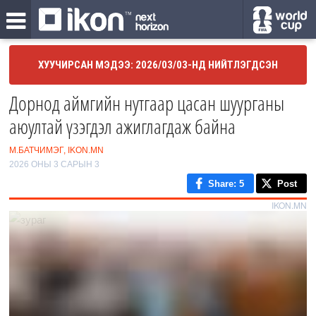
ХУУЧИРСАН МЭДЭЭ: 2026/03/03-НД НИЙТЛЭГДСЭН
Дорнод аймгийн нутгаар цасан шуурганы
аюултай үзэгдэл ажиглагдаж байна
М.БАТЧИМЭГ, IKON.MN
2026 ОНЫ 3 САРЫН 3
Share
: 5
Post
IKON.MN