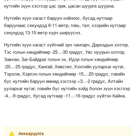
нутгийн зүүн хэсгээр цас орж, цасан шуурга шуурна.
Нутгийн зүүн хагаст баруун хойноос, бусад нутгаар
баруунаас секундэд 6-11 метр, говь, тал, хээрийн нутгаар
секундэд 13-15 метр хүрч ширүүснэ.
Нутгийн зүүн хагаст хүйтний эрч чангарч, Дархадын хотгор,
Тэс голын хөндийгөөр -25...-30 градус, Увс нуурын хотгор,
Завхан, Заг-Байдраг голын эх, Идэр голын хөндийгөөр
-20...-25 градус, Хангай, Хөвсгөл, Хэнтийн уулархаг нутаг,
Тэрэлж, Хэрлэн голын хөндийгөөр -15...-20 градус, говийн
бүс нутгийн баруун өмнөд хэсгээр +3...-2 градус, Алтайн
уулархаг нутаг, говийн бүс нутгийн хойд болон зүүн хэсгээр
-4...-9 градус, бусад нутгаар -11...-16 градус хүйтэн байна.
Анхааруулга