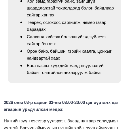
Хол замд гарахгүй байх, зайлшгүй
шаардлагатай тохиолдолд бэлэн байдлаар
сайтар хангах
Төөрөх, осгохоос сэргийлж, нөмөр газар
бараадах
Салхинд хийсэж болзошгүй эд зүйлсээ
сайтар бэхлэх
Орон байр, байшин, гэрийн хаалга, цонхыг
найдвартай хаах
Бага насны хүүхдийг малд явуулахгүй
байхыг онцгойлон анхааруулж байна.
2026 оны 03-р сарын 03-ны 08:00-20:00 цаг хүртэлх цаг
агаарын урьдчилсан мэдээ:
Нутгийн зүүн хэсгээр үүлэрхэг, бусад нутгаар солигдмол
үүлтэй. Баруун аймгуудын нутгийн хойд, зүүн аймгуудын