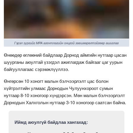
Гэрэл зургийг MPA агентлагийн онцгой зөвшөөрөлтэйгөөр ашиглав
Өнөөдөр өглөөний байдлаар Дорнод аймгийн нутгаар цасан
шуурганы аюултай үзэгдэл ажиглагдаж байгааг цаг уурын
байгууллагаас сэрэмжлүүллээ.
Өнгөрсөн 10 хоногт малын бэлчээрлэлт цас болон
хүйтрэлтийн улмаас Дорнодын Чулуунхороот сумын
нутгаар 8-10 хоногоор хүндэрсэн. Мөн малын бэлчээрлэлт
Дорнодын Халхголын нутгаар 3-10 хоногоор саатсан байна.
Иймд аюулгүй байдлаа хангахад: