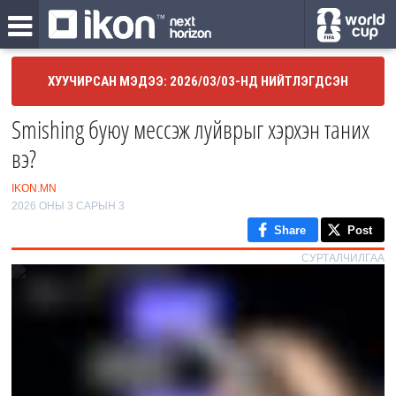
ХУУЧИРСАН МЭДЭЭ: 2026/03/03-НД НИЙТЛЭГДСЭН
Smishing буюу мессэж луйврыг хэрхэн таних
вэ?
IKON.MN
2026 ОНЫ 3 САРЫН 3
Share
Post
СУРТАЛЧИЛГАА