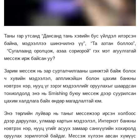
Таны гар утсанд “Дансанд тань хэвийн бус үйлдэл илэрсэн
байна, мэдээллээ шинэчилнэ үү”, “Та азтан боллоо”,
“Сугалаанд оролцож, азаа сориорой” гэх мэт агуулгатай
мессеж ирж байсан уу?
Зарим мессеж нь зар сурталчилгааны шинжтэй байж болох
ч хувийн мэдээлэл, аппликэйшн болон цахим банкны
нэвтрэх нэр, нууц үг зэрэг мэдээллийг оруулахыг шаардсан
тохиолдолд энэ нь Smishing буюу мессеж дээр суурилсан
цахим халдлага байх өндөр магадлалтай юм.
Энэ төрлийн луйвар нь таныг мессежээр ирсэн холбоос
дээр даруулах, улмаар картын мэдээлэл, Интернэт банкны
нэвтрэх нэр, нууц үгийг асуух замаар санхүүгийн хохиролд
оруулах зорилготой байдаг. Мессэж хүлээн авсан хүмүүс