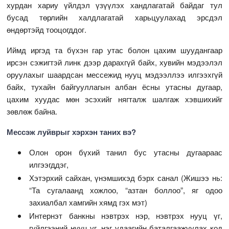
хурдан хариу үйлдэл үзүүлэх хандлагатай байдаг тул
бусад төрлийн халдлагатай харьцуулахад эрсдэл
өндөртэйд тооцогддог.
Иймд иргэд та бүхэн гар утас болон цахим шуудангаар
ирсэн сэжигтэй линк дээр дарахгүй байх, хувийн мэдээлэл
оруулахыг шаардсан мессежид нууц мэдээллээ илгээхгүй
байх, тухайн байгууллагын албан ёсны утасны дугаар,
цахим хуудас мөн эсэхийг нягталж шалгаж хэвшихийг
зөвлөж байна.
Мессэж луйврыг хэрхэн таних вэ?
Олон орон бүхий танил бус утасны дугаараас
илгээгддэг,
Хэтэрхий сайхан, үнэмшихэд бэрх санал (Жишээ нь:
“Та сугалаанд хожлоо, “азтан боллоо”, яг одоо
захиалбал хамгийн хямд гэх мэт)
Интернэт банкны нэвтрэх нэр, нэвтрэх нууц үг,
гүйлгээний нууц үг, нэг удаагийн баталгаажуулах код