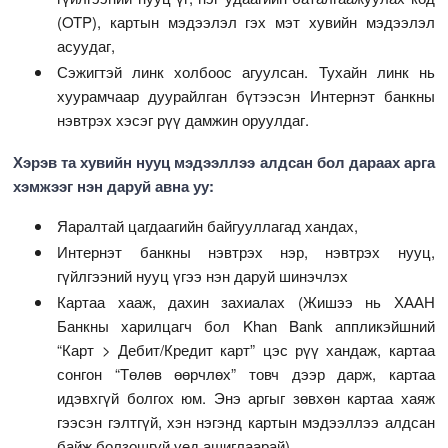
(OTP), картын мэдээлэл гэх мэт хувийн мэдээлэл
асуудаг,
Сэжигтэй линк холбоос агуулсан. Тухайн линк нь
хуурамчаар дуурайлган бүтээсэн Интернэт банкны
нэвтрэх хэсэг рүү дамжин оруулдаг.
Хэрэв та хувийн нууц мэдээллээ алдсан бол дараах арга
хэмжээг нэн даруй авна уу:
Яаралтай цагдаагийн байгууллагад хандах,
Интернэт банкны нэвтрэх нэр, нэвтрэх нууц,
гүйлгээний нууц үгээ нэн даруй шинэчлэх
Картаа хааж, дахин захиалах (Жишээ нь ХААН
Банкны харилцагч бол Khan Bank аппликэйшний
“Карт > Дебит/Кредит карт” цэс рүү хандаж, картаа
сонгон “Төлөв өөрчлөх” товч дээр дарж, картаа
идэвхгүй болгох юм. Энэ аргыг зөвхөн картаа хаяж
гээсэн гэлтгүй, хэн нэгэнд картын мэдээллээ алдсан
байж болзошгүй үед ашиглаарай),