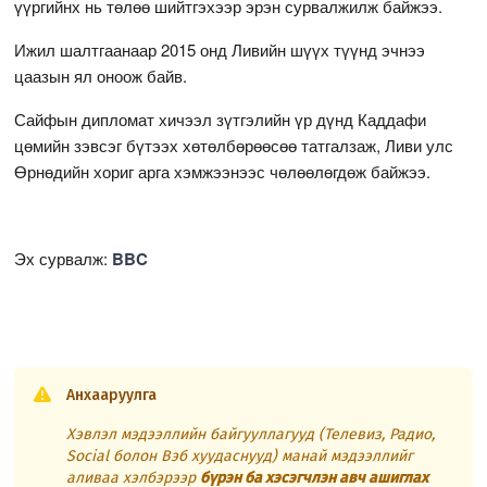
үүргийнх нь төлөө шийтгэхээр эрэн сурвалжилж байжээ.
Ижил шалтгаанаар 2015 онд Ливийн шүүх түүнд эчнээ
цаазын ял оноож байв.
Сайфын дипломат хичээл зүтгэлийн үр дүнд Каддафи
цөмийн зэвсэг бүтээх хөтөлбөрөөсөө татгалзаж, Ливи улс
Өрнөдийн хориг арга хэмжээнээс чөлөөлөгдөж байжээ.
Эх сурвалж:
BBC
Анхааруулга
Хэвлэл мэдээллийн байгууллагууд (Телевиз, Радио,
Social болон Вэб хуудаснууд) манай мэдээллийг
аливаа хэлбэрээр
бүрэн ба хэсэгчлэн авч ашиглах