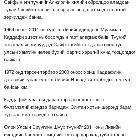
Сайфын эгч түүнийг Алжирийн хилийн ойролцоо алагдсан
тухай Ливийн телевизээр ярьсан нь дээрх мэдээлэлтэй
зөрчилдөж байна.
1969 оноос 2011 он хүртэл Ливийг удирдсан Муаммар
Каддафи эцэст нь босогчдын гарт алагдаж байв. Түүний
засаглалын жилүүдэд Сайф эцгийнхээ дараа орох тус
улсын хамгийн нөлөө бүхий, харгис хэрцгий хүнд тооцогддог
байжээ.
1972 онд төрсөн тэрбээр 2000 оноос хойш Каддафийн
дэглэмийг унах хүртэл Ливийг Өрнөдтэй холбодог гол хүн
байсан юм.
Каддафийг унасны дараа тэр өрсөлдөгч зэвсэгт
бүлэглэлийнхэндээ баригдаж, Зинтан хотын шоронд бараг
зургаан жил хоригдсон байна.
Олон Улсын Эрүүгийн Шүүх түүнийг 2011 оны Ливийн
иргэдийн бослого тэмцлийг хүчээр дарахад гүйцэтгэсэн