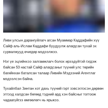
Ливи улсын дарангуйлагч агсан Муаммар Каддафийн хүү
Сайф аль-Ислам Каддафи буудуулж алагдсан тухай эх
сурвалжууд өчигдөр мэдээлжээ.
Нэг үе эцгийнхээ залгамжлагч болох ирээдүйтэй гэгдэж
байсан 53 настай Сайф алагдсаныг түүний улс төрийн
багийнхан баталсан талаар Ливийн Мэдээний Агентлаг
мэдээлсэн байна.
Тухайлбал Зинтан хот дахь түүний гэрт зэвсэглэсэн дөрвөн
этгээд халдсан бөгөөд тэдний ард хэн байсныг тогтоож
чадаагүйгээ өмгөөлөгч нь ярьжээ.