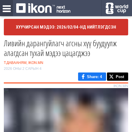
ХУУЧИРСАН МЭДЭЭ: 2026/02/04-НД НИЙТЛЭГДСЭН
Ливийн дарангуйлагч агсны хүү буудуулж
алагдсан тухай мэдээ цацагджээ
Т.ДАВААНЯМ, IKON.MN
2026 ОНЫ 2 САРЫН 4
Share
: 4
Post
IKON.MN