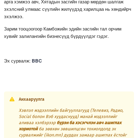
арга хэмжээ авч, Хятадын засгийн газар мөрдөн шалгаж
эхэлсний улмаас сүүлийн жилүүдэд харилцаа нь хөндийрч
эхэлжээ.
Зарим тооцоогоор Камбожийн эдийн засгийн тал орчим
хувийг залилангийн бизнесүүд бүрдүүлдэг гэдэг.
Эх сурвалж:
BBC
Анхааруулга
Хэвлэл мэдээллийн байгууллагууд (Телевиз, Радио,
Social болон Вэб хуудаснууд) манай мэдээллийг
аливаа хэлбэрээр
бүрэн ба хэсэгчлэн авч ашиглах
хориотой
ба зөвхөн зөвшилцсөн тохиолдолд эх
сурвалжийг (ikon.mn) дурдах замаар ашиглах ёстойг