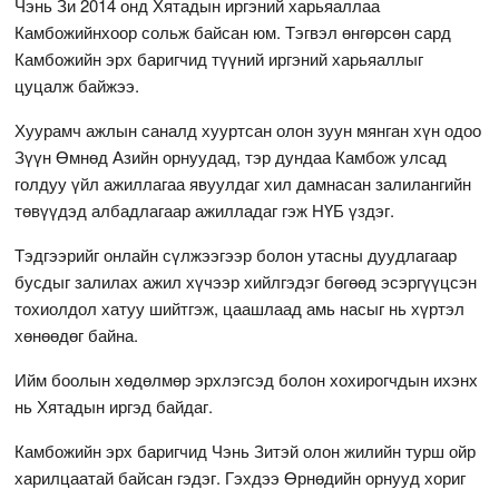
Чэнь Зи 2014 онд Хятадын иргэний харьяаллаа
Камбожийнхоор сольж байсан юм. Тэгвэл өнгөрсөн сард
Камбожийн эрх баригчид түүний иргэний харьяаллыг
цуцалж байжээ.
Хуурамч ажлын саналд хууртсан олон зуун мянган хүн одоо
Зүүн Өмнөд Азийн орнуудад, тэр дундаа Камбож улсад
голдуу үйл ажиллагаа явуулдаг хил дамнасан залилангийн
төвүүдэд албадлагаар ажилладаг гэж НҮБ үздэг.
Тэдгээрийг онлайн сүлжээгээр болон утасны дуудлагаар
бусдыг залилах ажил хүчээр хийлгэдэг бөгөөд эсэргүүцсэн
тохиолдол хатуу шийтгэж, цаашлаад амь насыг нь хүртэл
хөнөөдөг байна.
Ийм боолын хөдөлмөр эрхлэгсэд болон хохирогчдын ихэнх
нь Хятадын иргэд байдаг.
Камбожийн эрх баригчид Чэнь Зитэй олон жилийн турш ойр
харилцаатай байсан гэдэг. Гэхдээ Өрнөдийн орнууд хориг