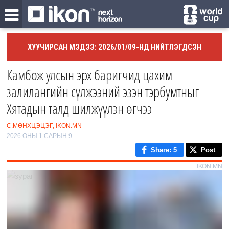
ХУУЧИРСАН МЭДЭЭ: 2026/01/09-НД НИЙТЛЭГДСЭН
Камбож улсын эрх баригчид цахим
залилангийн сүлжээний эзэн тэрбумтныг
Хятадын талд шилжүүлэн өгчээ
С.МӨНХЦЭЦЭГ, IKON.MN
2026 ОНЫ 1 САРЫН 9
Share
: 5
Post
IKON.MN