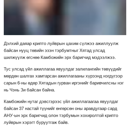
Дэлхий даяар крипто луйврын цахим сүлжээ ажиллуулж
байсан нууц төвийн эзэн тэрбумтныг Хятад улсад
шилжүүлж өгснөө Камбожийн эрх баригчид мэдээлжээ.
Тус улсад үйл ажиллагаа явуулдаг залилангийн төвүүдийг
мөрдөн шалгах хамтарсан ажиллагааны хүрээнд нэгдүгээр
сарын 6-ны өдөр Хятадын гурван иргэнийг баривчилсны нэг
нь Чэнь Зи байсан байна.
Камбожийн нутаг дэвсгэрээс үйл ажиллагаагаа явуулдаг
байсан 37 настай түүнийг өнгөрсөн оны аравдугаар сард
АНУ-ын эрх баригчид олон тэрбумын хохиролтой крипто
луйврын хэрэгт буруутгаж байв.