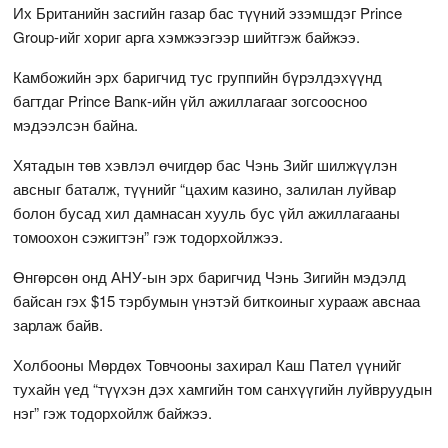
Их Британийн засгийн газар бас түүний эзэмшдэг Prince
Group-ийг хориг арга хэмжээгээр шийтгэж байжээ.
Камбожийн эрх баригчид тус группийн бүрэлдэхүүнд
багтдаг Prince Banк-ийн үйл ажиллагааг зогсоосноо
мэдээлсэн байна.
Хятадын төв хэвлэл өчигдөр бас Чэнь Зийг шилжүүлэн
авсныг баталж, түүнийг “цахим казино, залилан луйвар
болон бусад хил дамнасан хууль бус үйл ажиллагааны
томоохон сэжигтэн” гэж тодорхойлжээ.
Өнгөрсөн онд АНУ-ын эрх баригчид Чэнь Зигийн мэдэлд
байсан гэх $15 тэрбумын үнэтэй биткоиныг хурааж авснаа
зарлаж байв.
Холбооны Мөрдөх Товчооны захирал Каш Пател үүнийг
тухайн үед “түүхэн дэх хамгийн том санхүүгийн луйвруудын
нэг” гэж тодорхойлж байжээ.