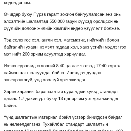
хөдөлдөг юм.
Өчигдөр буюу Пүрэв гарагт зохион байгуулагдсан энэ оны
элсэлтийн шалгалтад 550,000 гаруй хүүхэд оролцсон нь
сүүлийн долоон жилийн хамгийн өндөр үзүүлэлт болжээ.
Тэд солонгос хэл, англи хэл, математик, нийгмийн болон
байгалийн ухаан, нэмэлт гадаад хэл, ханз үсгийн мэдлэг гэх
мэт нийт 200 орчим асуултад хариулдаг.
Ихэнх сурагчид өглөөний 8:40 цагаас эхлээд 17:40 хүртэл
найман цаг шалгуулдаг байна. Ингэхдээ дундаа
завсарлагагүй, унд хоолгүй үргэлжилдэг.
Харин харааны бэрхшээлтэй сурагчдын хувьд стандарт
цагаас 1.7 дахин урт буюу 13 цаг орчим урт үргэлжилдэг
байна.
Үүнд шалгалтын материал брайл үсгээр бичигдсэн байдаг
нь нөлөөлдөг гэнэ. Тухайлбал стандарт шалгалтын
материал 16 хуудастай байдаг бол брайл хувилбар нь 100