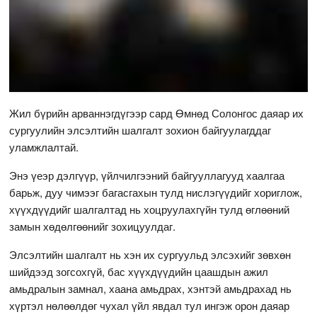
Жил бүрийн арваннэгдүгээр сард Өмнөд Солонгос даяар их
сургуулийн элсэлтийн шалгалт зохион байгуулагддаг
уламжлалтай.
Энэ үеэр дэлгүүр, үйлчилгээний байгууллагууд хаалгаа
барьж, дуу чимээг багасгахын тулд нислэгүүдийг хориглож,
хүүхдүүдийг шалгалтад нь хоцруулахгүйн тулд өглөөний
замын хөдөлгөөнийг зохицуулдаг.
Элсэлтийн шалгалт нь хэн их сургуульд элсэхийг зөвхөн
шийдээд зогсохгүй, бас хүүхдүүдийн цаашдын ажил
амьдралын замнал, хаана амьдрах, хэнтэй амьдрахад нь
хүртэл нөлөөлдөг чухал үйл явдал тул ингэж орон даяар