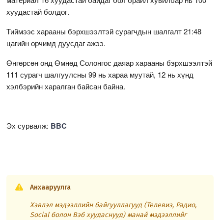
хуудастай болдог.
Тиймээс харааны бэрхшээлтэй сурагчдын шалгалт 21:48
цагийн орчимд дуусдаг ажээ.
Өнгөрсөн онд Өмнөд Солонгос даяар харааны бэрхшээлтэй
111 сурагч шалгуулсны 99 нь хараа муутай, 12 нь хүнд
хэлбэрийн харалган байсан байна.
Эх сурвалж:
BBC
Анхааруулга
Хэвлэл мэдээллийн байгууллагууд (Телевиз, Радио,
Social болон Вэб хуудаснууд) манай мэдээллийг