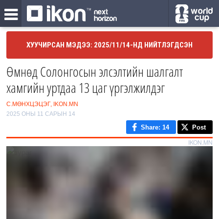
ХУУЧИРСАН МЭДЭЭ: 2025/11/14-НД НИЙТЛЭГДСЭН
Өмнөд Солонгосын элсэлтийн шалгалт
хамгийн уртдаа 13 цаг үргэлжилдэг
С.МӨНХЦЭЦЭГ, IKON.MN
2025 ОНЫ 11 САРЫН 14
Share
: 14
Post
IKON.MN