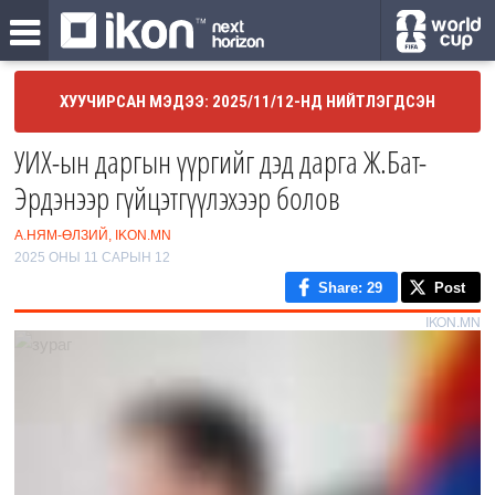
ХУУЧИРСАН МЭДЭЭ: 2025/11/12-НД НИЙТЛЭГДСЭН
УИХ-ын даргын үүргийг дэд дарга Ж.Бат-
Эрдэнээр гүйцэтгүүлэхээр болов
А.НЯМ-ӨЛЗИЙ, IKON.MN
2025 ОНЫ 11 САРЫН 12
Share
: 29
Post
IKON.MN