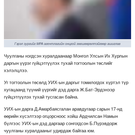
Гэрэл зургийг MPA агентлагийн онцгой зөвшөөрөлтэйгөөр ашиглав
Чуулганы нэгдсэн хуралдаанаар Монгол Улсын Их Хурлын
даргын үүрэг гүйцэтгүүлэх тухай тогтоолын төслийг
хэлэлцлээ.
Уг тогтоолын төсөлд УИХ-ын даргыг томилогдох хүртэл түр
хугацаанд түүний үүргийг дэд дарга Ж.Бат-Эрдэнээр
гүйцэтгүүлэх тухай тусгасан байна.
УИХ-ын дарга Д.Амарбаясгалан аравдугаар сарын 17-нд
өөрийн хүсэлтээр огцорсноос хойш Ардчилсан Намын
бүлгээс УИХ-ын дэд даргаар сонгогдсон Б.Пүрэвдорж
чуулганы хуралдааныг удирдаж байгаа юм.