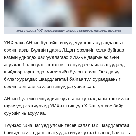
Гэрэл зургийг MPA агентлагийн онцгой зөвшөөрөлтэйгөөр ашиглав
УИХ дахь АН-ын бүлгийн гишүүд чуулганы хуралдааныг
орхин гарав. Бүлгийн дарга Л.Цогтгэрэлийн хэлж буйгаар
намын удирдах байгууллагаас УИХ-ын даргын ёс зүйн
асуудал болон улсын төсөв эзэнгүйдэл байгаа асуудалд
шийдвэр гарга гэдэг чиглэлийн бүлэгт өгсөн. Энэ дагуу
бүлэг хуралдах шаардлагатай байгаа тул хуралдааныг
орхин гарцгаая хэмээн гишүүдээ уриалсан.
АН-ын бүлгийн гишүүдийн чуулганы хуралдааны танхимаас
гарах үед сэтгүүлчид УИХ-ын гишүүн Х.Баттулгаас байр
суурийг нь асуулаа.
Түүнээс "Энэ цаг үед улсын төсөв хэлэлцэх шаардлагатай
байхад намын даргын асуудал илүү чухал болоод байна. Та