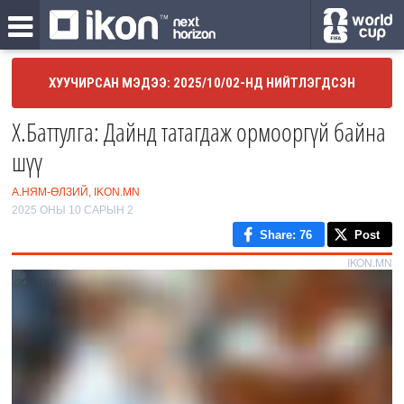
ХУУЧИРСАН МЭДЭЭ: 2025/10/02-НД НИЙТЛЭГДСЭН
Х.Баттулга: Дайнд татагдаж ормооргүй байна
шүү
А.НЯМ-ӨЛЗИЙ, IKON.MN
2025 ОНЫ 10 САРЫН 2
Share
: 76
Post
IKON.MN