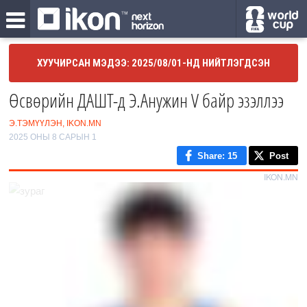
ХУУЧИРСАН МЭДЭЭ: 2025/08/01-НД НИЙТЛЭГДСЭН
Өсвөрийн ДАШТ-д Э.Анужин V байр эзэллээ
Э.ТЭМҮҮЛЭН, IKON.MN
2025 ОНЫ 8 САРЫН 1
Share
: 15
Post
IKON.MN