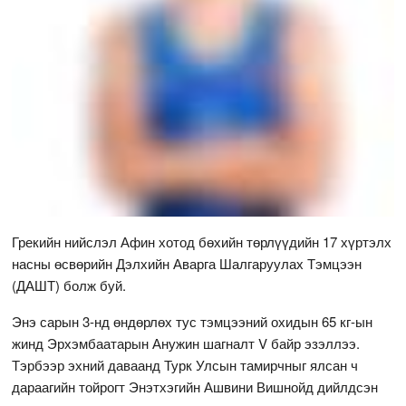
Грекийн нийслэл Афин хотод бөхийн төрлүүдийн 17 хүртэлх
насны өсвөрийн Дэлхийн Аварга Шалгаруулах Тэмцээн
(ДАШТ) болж буй.
Энэ сарын 3-нд өндөрлөх тус тэмцээний охидын 65 кг-ын
жинд Эрхэмбаатарын Анужин шагналт V байр эзэллээ.
Тэрбээр эхний даваанд Турк Улсын тамирчныг ялсан ч
дараагийн тойрогт Энэтхэгийн Ашвини Вишнойд дийлдсэн