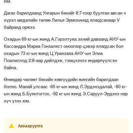
юм.
Дагах барилдаанд Унгарын бөхийг 8:7-гоор буулган авсан ч
хүрэл медалийн төлөө Лилья Эрмохинад ялагдсанаар V
байранд оржээ.
Охидын 69 кг-ын жинд А.Гэрэлтуяа эхний даваанд АНУ-ын
Кассандра Мариа Гонзалест оноогоор цэвэр ялагдсан бол
охидын 73 кг-ын жинд Ц.Уранзаяа АНУ-ын Элиа
Поалиллод 2:8-аар дийлдэж, тэмцээнээ өндөрлүүлсэн
байна.
Өнөөдөр чөлөөт бөхийн хөвгүүдийн жингийн барилдаан
болно. Манай улсаас -65 кг-ын жинд Л.Эрдэнэдалай, -80 кг-
ын жинд Б.Буянтогтох, -92 кг-ын жинд Э.Саруул-Эрдэнэ нар
хүч үзэх юм.
Анхааруулга