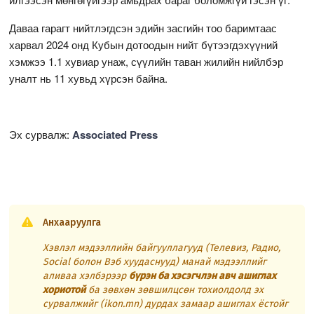
Даваа гарагт нийтлэгдсэн эдийн засгийн тоо баримтаас
харвал 2024 онд Кубын дотоодын нийт бүтээгдэхүүний
хэмжээ 1.1 хувиар унаж, сүүлийн таван жилийн нийлбэр
уналт нь 11 хувьд хүрсэн байна.
Эх сурвалж:
Associated Press
Анхааруулга
Хэвлэл мэдээллийн байгууллагууд (Телевиз, Радио,
Social болон Вэб хуудаснууд) манай мэдээллийг
аливаа хэлбэрээр
бүрэн ба хэсэгчлэн авч ашиглах
хориотой
ба зөвхөн зөвшилцсөн тохиолдолд эх
сурвалжийг (ikon.mn) дурдах замаар ашиглах ёстойг