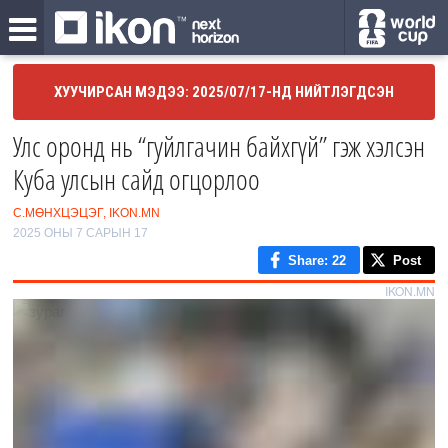
ХУУЧИРСАН МЭДЭЭ: 2025/07/17-НД НИЙТЛЭГДСЭН
Улс оронд нь “гуйлгачин байхгүй” гэж хэлсэн
Куба улсын сайд огцорлоо
С.МӨНХЦЭЦЭГ, IKON.MN
2025 ОНЫ 7 САРЫН 17
Share
: 22
Post
IKON.MN