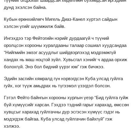
дунд эхэлсэн байна.
Кубын ерөнхийлөгч Мигель Диаз-Канел хүртэл сайдын
хэлсэн үгийг шүүмжилж байв.
Ингэхдээ тэр Фейтогийн нэрийг дурдаагүй ч түүний
оролцсон хорооны хуралдааны талаар сошиал хуудсандаа
“Нийгмийн эмзэг асуудлыг шийдвэрлэхэд мэдрэмжгүй
хандах нь маш ноцтой зүйл. Хувьсгал хэнийг ч ардаа орхиж
болохгүй. Энэ бол бидний үүрэг юм” гэж бичжээ.
Эдийн засгийн хямралд гүн нэрвэгдсэн Куба улсад гуйлга
гуйх, хог түүж амьдрах нь түгээмэл үзэгдэл болсон.
Гэтэл Фейто байнгын хорооны хурлын үеэр “Бид гуйлга гуйж
буй хүмүүсийг харсан. Гэхдээ тэдний гарыг харахад, өмссөн
хувцсыг харахад гуйлгачны дүр эсгэсэн хүмүүс гэдэг нь
мэдэгдэж байгаа. Куба улсад гуйлгачин байхгүй” гэж
хэлжээ.