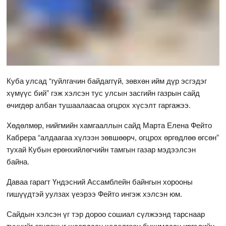
Куба улсад “гуйлгачин байдаггүй, зөвхөн ийм дүр эсгэдэг
хүмүүс бий” гэж хэлсэн тус улсын засгийн газрын сайд
өчигдөр албан тушаалаасаа огцрох хүсэлт гаргажээ.
Хөдөлмөр, нийгмийн хамгааллын сайд Марта Елена Фейто
Кабрера “алдаагаа хүлээн зөвшөөрч, огцрох өргөдлөө өгсөн”
тухай Кубын ерөнхийлөгчийн тамгын газар мэдээлсэн
байна.
Даваа гарагт Үндэсний Ассамблейн байнгын хорооны
гишүүдтэй уулзах үеэрээ Фейто ингэж хэлсэн юм.
Сайдын хэлсэн үг тэр дороо сошиал сүлжээнд тарснаар
түүнийг огцрохыг шаардсан хөдөлгөөн бухимдсан иргэдийн