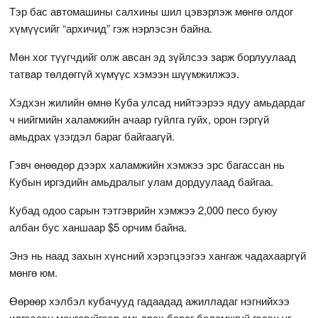
Тэр бас автомашины салхины шил цэвэрлэж мөнгө олдог
хүмүүсийг “архичид” гэж нэрлэсэн байна.
Мөн хог түүгчдийг олж авсан эд зүйлсээ зарж борлуулаад
татвар төлдөггүй хүмүүс хэмээн шүүмжилжээ.
Хэдхэн жилийн өмнө Куба улсад нийтээрээ ядуу амьдардаг
ч нийгмийн халамжийн ачаар гуйлга гуйх, орон гэргүй
амьдрах үзэгдэл бараг байгаагүй.
Гэвч өнөөдөр дээрх халамжийн хэмжээ эрс багассан нь
Кубын иргэдийн амьдралыг улам дордуулаад байгаа.
Кубад одоо сарын тэтгэврийн хэмжээ 2,000 песо буюу
албан бус ханшаар $5 орчим байна.
Энэ нь наад захын хүнсний хэрэгцээгээ хангаж чадахааргүй
мөнгө юм.
Өөрөөр хэлбэл кубачууд гадаадад ажилладаг нэгнийхээ
илгээсэн мөнгөгүйгээр амьдрах бараг боломжгүй гэсэн үг.