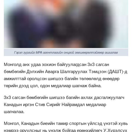
Гэрэл зургийг MPA агентлагийн онцгой зөвшөөрөлтэйгөөр ашиглав
Монголд анх удаа зохион байгуулагдсан 3х3 сагсан
бөмбөгийн Дэлхийн Аварга Шалгаруулах Тэмцээн (ДАШТ)-д
амжилттай оролцсон шигшээ багийн төлөөлөлд өнөөдөр
төрийн дээд цол, одон медалиар шагнаж байна.
3х3 сагсан бөмбөгийн шигшээ багийн ахлах дасгалжуулагч
Канадын иргэн Стив Сирийг Найрамдал медалиар
шагналаа.
Монгол, Канадын биеийн тамир спортын үйлсэд үнэтэй хувь
нэмрээ оруулсныг нь үнэлж буйгаа ерөнхийлөгч У.Хүрэлсүх