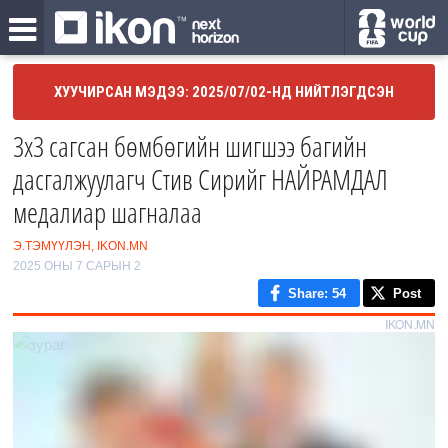
ХУУЧИРСАН МЭДЭЭ: 2025/07/02-НД НИЙТЛЭГДСЭН
3х3 сагсан бөмбөгийн шигшээ багийн
дасгалжуулагч Стив Сирийг НАЙРАМДАЛ
медалиар шагналаа
Э.ТЭМҮҮЛЭН, IKON.MN
2025 ОНЫ 7 САРЫН 2
Share
: 54
Post
IKON.MN