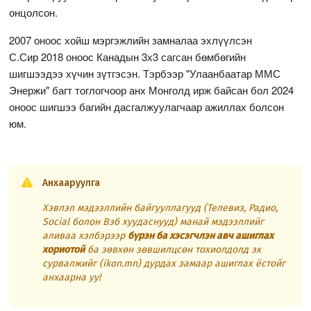
онцолсон.
2007 оноос хойш мэргэжлийн замналаа эхлүүлсэн
С.Сир 2018 оноос Канадын 3х3 сагсан бөмбөгийн
шигшээдээ хүчин зүтгэсэн. Тэрбээр "Улаанбаатар ММС
Энержи" багт тоглогчоор анх Монголд ирж байсан бол 2024
оноос шигшээ багийн дасгалжуулагчаар ажиллах болсон
юм.
Анхааруулга
Хэвлэл мэдээллийн байгууллагууд (Телевиз, Радио,
Social болон Вэб хуудаснууд) манай мэдээллийг
аливаа хэлбэрээр
бүрэн ба хэсэгчлэн авч ашиглах
хориотой
ба зөвхөн зөвшилцсөн тохиолдолд эх
сурвалжийг (ikon.mn) дурдах замаар ашиглах ёстойг
анхаарна уу!