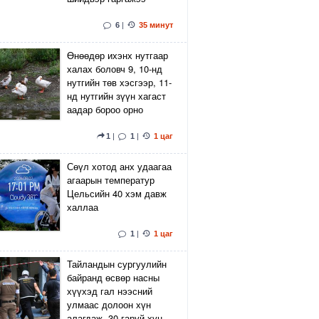
6
|
35 минут
Өнөөдөр ихэнх нутгаар
халах боловч 9, 10-нд
нутгийн төв хэсгээр, 11-
нд нутгийн зүүн хагаст
аадар бороо орно
1
|
1
|
1 цаг
Сөүл хотод анх удаагаа
агаарын температур
Цельсийн 40 хэм давж
халлаа
1
|
1 цаг
Тайландын сургуулийн
байранд өсвөр насны
хүүхэд гал нээсний
улмаас долоон хүн
алагдаж, 30 гаруй хүн