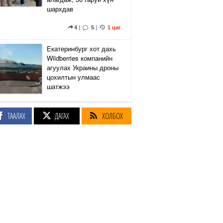
шархдав
4
|
5
|
1 цаг
Екатеринбург хот дахь
Wildberries компанийн
агуулах Украины дроны
цохилтын улмаас
шатжээ
12
|
19
|
2 цаг
ТААЛАХ
ДАГАХ
ХОЛБОХ
Элэгний өөхлөлт
оноштой бол ЗААВАЛ
УНШ
21
|
16 цаг
Кэмбриджийн хөтөлбөр,
гадаад хэл, программын
гүнзгийрүүлсэн
сургалтыг нэг системд