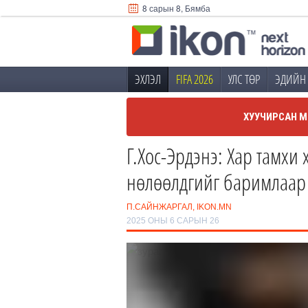
8 сарын 8, Бямба
ЭХЛЭЛ
FIFA 2026
УЛС ТӨР
ЭДИЙН 
ХУУЧИРСАН М
Г.Хос-Эрдэнэ: Хар тамхи 
нөлөөлдгийг баримлаар ү
П.САЙНЖАРГАЛ, IKON.MN
2025 ОНЫ 6 САРЫН 26