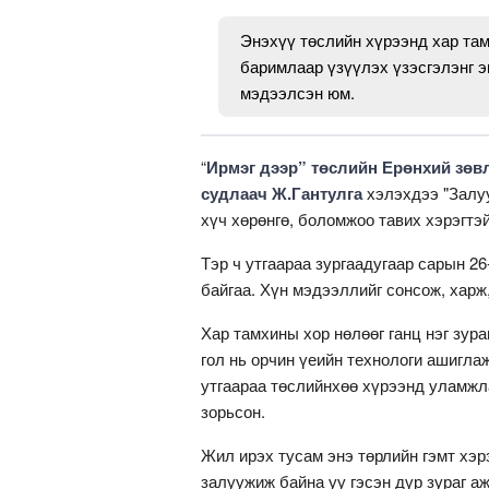
Энэхүү төслийн хүрээнд хар там
баримлаар үзүүлэх үзэсгэлэнг э
мэдээлсэн юм.
“
Ирмэг дээр” төслийн Ерөнхий зөвлө
судлаач Ж.Гантулга
хэлэхдээ "Залу
хүч хөрөнгө, боломжоо тавих хэрэгтэ
Тэр ч утгаараа зургаадугаар сарын 26
байгаа. Хүн мэдээллийг сонсож, харж
Хар тамхины хор нөлөөг ганц нэг зура
гол нь орчин үеийн технологи ашиглаж
утгаараа төслийнхөө хүрээнд уламжл
зорьсон.
Жил ирэх тусам энэ төрлийн гэмт хэр
залуужиж байна уу гэсэн дүр зураг а