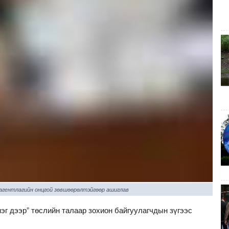
 агентлагийн онцгой зөвшөөрөлтэйгөөр ашиглав
эг дээр” төслийн талаар зохион байгуулагчдын зүгээс