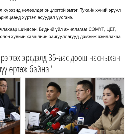
 хүрээнд нөлөөлдөг онцлогтой эмгэг. Тухайн хүний эрүүл
харилцаанд хүртэл асуудал үүсгэнэ.
аачлахаар шийдсэн. Бидний үйл ажиллагааг СЭМҮТ, ЦЕГ,
болон хувийн хэвшлийн байгууллагууд дэмжиж ажиллахаа
эрэглэх эрсдэлд 35-аас доош насныхан
лүү өртөж байна"