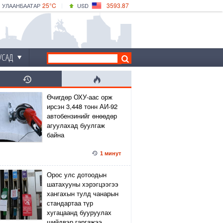
25°C
3593.87
УЛААНБААТАР
USD
|
30°C
ДАРХАН
532.66
CNY
25°C
ЭРДЭНЭТ
4141.04
EUR
УСАД
Өчигдөр ОХУ-аас орж
ирсэн 3,448 тонн АИ-92
автобензинийг өнөөдөр
агуулахад буулгаж
байна
1 минут
Орос улс дотоодын
шатахууны хэрэгцээгээ
хангахын тулд чанарын
стандартаа түр
хугацаанд бууруулах
шийдвэр гаргажээ