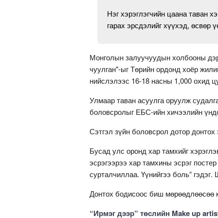
Нэг хэрэглэгчийн цаана таван хэ
гарах эрсдэлийг хүүхэд, өсвөр 
Монголын залуучуудын холбооны дэрг
чуулган"-ыг Төрийн ордонд хоёр жили
нийслэлээс 16-18 насны 1,000 охид ц
Улмаар таван асуулга оруулж судалга
боловсролыг ЕБС-ийн хичээлийн үндс
Сэтгэл зүйн боловсрол дотор донтох 
Бусад улс оронд хар тамхийг хэрэглэ
эсрэгээрээ хар тамхины эсрэг постер
сурталчиллаа. Үүнийгээ боль” гэдэг.
Донтох бодисоос биш мөрөөдлөөсөө к
“Ирмэг дээр” төслийн Make up arti