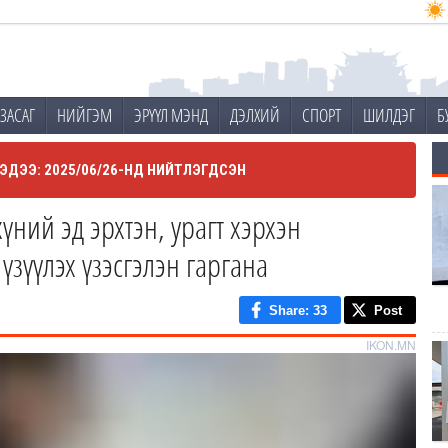
ЗАСАГ
НИЙГЭМ
ЭРҮҮЛ МЭНД
ДЭЛХИЙ
СПОРТ
ШИЛДЭГ
Б
ЭДЭЭ: 2025/06/26-НД НИЙТЛЭГДСЭН
хүний эд эрхтэн, урагт хэрхэн
зүүлэх үзэсгэлэн гаргана
Share
: 33
Post
IKON.MN