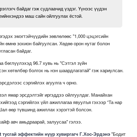
рэглэгч байдаг гэж судлаачид үздэг. Үүнээс үүдэн
үеийнхэндээ маш сайн ойлгуулах ёстой.
эдэх эмэгтэйчүүдийн зөвлөлөөс "1,000 цэцэгсийн
йн өмнө зохион байгуулсан. Хөдөө орон нутаг болон
угласан байдаг.
а бөглүүлэхэд 96.7 хувь нь "Сэтгэл зүйн
эн хөтөлбөр болгох нь нэн шаардлагатай" гэж хариулсан.
эрсдэлээс сэргийлэх агуулга ч орно.
вэл ямар эрсдэлтэйг иргэддээ ойлгуулдаг. Манайхан
 хийгээд сэргийлэх үйл ажиллагаа явуулъя гэхээр “Та нар
 Шал өөр түвшинд ажиллах хэрэгтэй болсон.
айф авч амьдраарай, залуусаа" гэлээ.
st тусгай эффектийн нүүр хувиргагч Г.Хос-Эрдэнэ
"Бодит