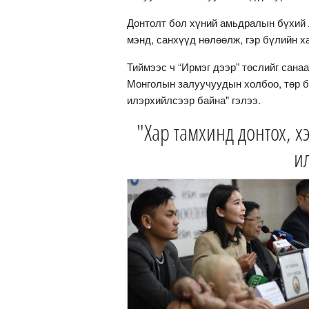
Донтолт бол хүний амьдралын бүхий л
мэнд, санхүүд нөлөөлж, гэр бүлийн 
Тиймээс ч “Ирмэг дээр” төслийг сан
Монголын залуучуудын холбоо, төр 
илэрхийлсээр байна" гэлээ.
"Хар тамхинд донтох, х
и