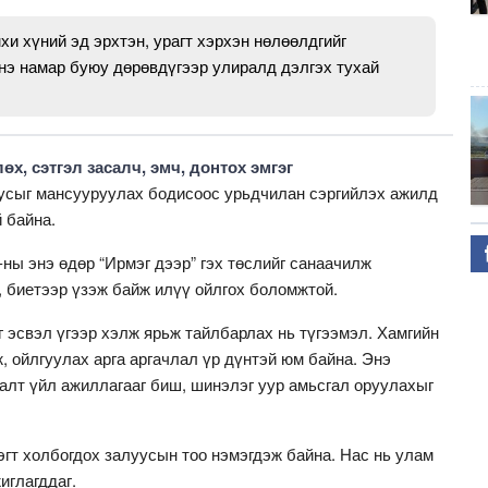
хи хүний эд эрхтэн, урагт хэрхэн нөлөөлдгийг
нэ намар буюу дөрөвдүгээр улиралд дэлгэх тухай
х, сэтгэл засалч, эмч, донтох эмгэг
усыг мансууруулах бодисоос урьдчилан сэргийлэх ажилд
й байна.
-ны энэ өдөр “Ирмэг дээр” гэх төслийг санаачилж
, биетээр үзэж байж илүү ойлгох боломжтой.
г эсвэл үгээр хэлж ярьж тайлбарлах нь түгээмэл. Хамгийн
, ойлгуулах арга аргачлал үр дүнтэй юм байна. Энэ
алт үйл ажиллагааг биш, шинэлэг уур амьсгал оруулахыг
эгт холбогдох залуусын тоо нэмэгдэж байна. Нас нь улам
жиглагддаг.