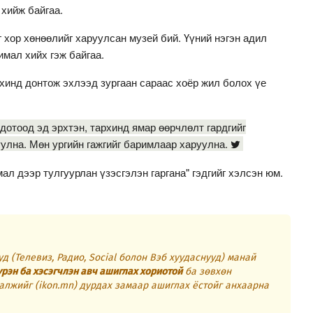
хийж байгаа.
 хор хөнөөлийг харуулсан музей бий. Үүний нэгэн адил
мал хийх гэж байгаа.
хинд донтож эхлээд зургаан сараас хоёр жил болох үе
дотоод эд эрхтэн, тархинд ямар өөрчлөлт гардгийг
улна. Мөн ургийн гажгийг баримлаар харуулна.
л дээр тулгуурлан үзэсгэлэн гаргана" гэдгийг хэлсэн юм.
д (Телевиз, Радио, Social болон Вэб хуудаснууд) манай
үрэн ба хэсэгчлэн авч ашиглах хориотой
ба зөвхөн
алжийг (ikon.mn) дурдах замаар ашиглах ёстойг анхаарна