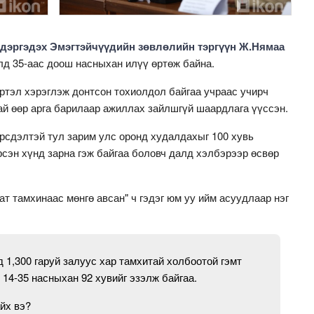
эргэдэх Эмэгтэйчүүдийн зөвлөлийн тэргүүн Ж.Нямаа
элд 35-аас доош насныхан илүү өртөж байна.
үртэл хэрэглэж донтсон тохиолдол байгаа учраас учирч
ай өөр арга барилаар ажиллах зайлшгүй шаардлага үүссэн.
 эрсдэлтэй тул зарим улс оронд худалдахыг 100 хувь
рсэн хүнд зарна гэж байгаа боловч далд хэлбэрээр өсвөр
ат тамхинаас мөнгө авсан" ч гэдэг юм уу ийм асуудлаар нэг
 1,300 гаруй залуус хар тамхитай холбоотой гэмт
 14-35 насныхан 92 хувийг эзэлж байгаа.
йх вэ?