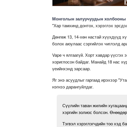
Монголын залуучуудын холбооны д
"Хар тамхинд донтох, хэрэглэх эрсд
Дөнгөж 13, 14-хөн настай хүүхдүүд х
болох аюулаас сэргийлэх чиглэлд ар
Vape ч ялгаагүй. Хорт хавдар үүсгэх
хориглосон байдаг. Манайд 18 нас хү
үеийнхэнд зарсаар.
Яг энэ асуудлыг гаргаад ирэхээр "Ута
нэгнээ дарангуйлдаг.
Сүүлийн таван жилийн хугацаанд
хэргийн золиос болсон. Өнөөдөр
Тэгвэл хэрэглэгчдийн тоо хэд ба