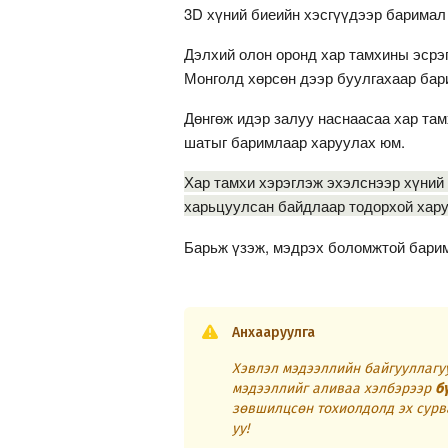
3D хүний биеийн хэсгүүдээр баримал 
Дэлхий олон оронд хар тамхины эсрэг
Монголд хөрсөн дээр буулгахаар бари
Дөнгөж идэр залуу наснаасаа хар там
шатыг баримлаар харуулах юм.
Хар тамхи хэрэглэж эхэлснээр хүний 
харьцуулсан байдлаар тодорхой хару
Барьж үзэж, мэдрэх боломжтой барима
Анхааруулга
Хэвлэл мэдээллийн байгууллагуу
мэдээллийг аливаа хэлбэрээр
б
зөвшилцсөн тохиолдолд эх сурв
уу!