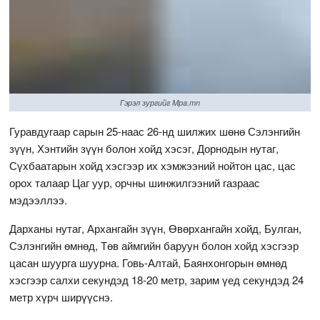
Гэрэл зургийг Mpa.mn
Гуравдугаар сарын 25-наас 26-нд шилжих шөнө Сэлэнгийн
зүүн, Хэнтийн зүүн болон хойд хэсэг, Дорнодын нутаг,
Сүхбаатарын хойд хэсгээр их хэмжээний нойтон цас, цас
орох талаар Цаг уур, орчны шинжилгээний газраас
мэдээллээ.
Дарханы нутаг, Архангайн зүүн, Өвөрхангайн хойд, Булган,
Сэлэнгийн өмнөд, Төв аймгийн баруун болон хойд хэсгээр
цасан шуурга шуурна. Говь-Алтай, Баянхонгорын өмнөд
хэсгээр салхи секундэд 18-20 метр, зарим үед секундэд 24
метр хүрч ширүүснэ.