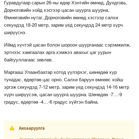
Гуравдугаар сарын 26-ны өдөр Хэнтийн өмнөд, Дундговь,
Дорноговийн хойд хэсгээр цасан шуурга шуурна.
Өмнөговийн нутаг, Дорноговийн өмнөд хэсгээр салхи
секундэд 18-20 метр, зарим үед секундэд 24 метр хүрч
ширүүснэ.
Иймд хүчтэй цасан болон шороон шуурганаас сэрэмжилж,
эртнээс хамгаалах арга хэмжээ авахыг цаг уурын
байгууллагаас зөвлөв.
Маргааш Улаанбаатар хотод үүлэрхэг, шөнөдөө хур
тунадас, өдөртөө цас орно. Салхи баруун өмнөөс хойш
эргэж секундэд 7-12 метр, зарим үед секундэд 14-16 метр
хүрч ширүүсэж, цасан шуурга шуурна. Шөнөдөө -7…-9
градус, өдөртөө -4…-6 градус хүйтэн байна.
Анхааруулга