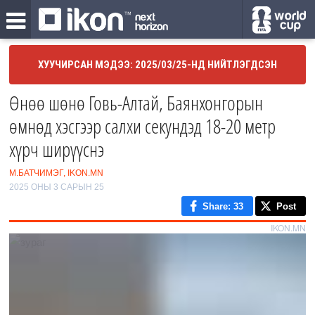
ХУУЧИРСАН МЭДЭЭ: 2025/03/25-НД НИЙТЛЭГДСЭН
Өнөө шөнө Говь-Алтай, Баянхонгорын
өмнөд хэсгээр салхи секундэд 18-20 метр
хүрч ширүүснэ
М.БАТЧИМЭГ, IKON.MN
2025 ОНЫ 3 САРЫН 25
Share
: 33
Post
IKON.MN