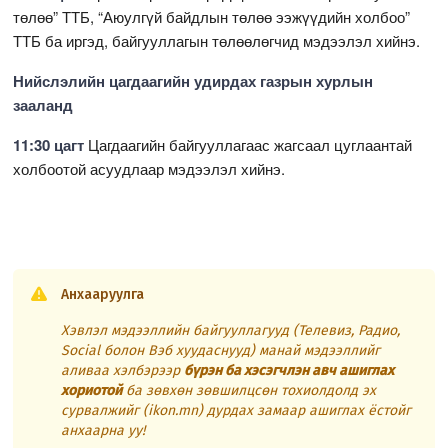
төлөө” ТТБ, “Аюулгүй байдлын төлөө ээжүүдийн холбоо”
ТТБ ба иргэд, байгууллагын төлөөлөгчид мэдээлэл хийнэ.
Нийслэлийн цагдаагийн удирдах газрын хурлын
зааланд
11:30 цагт
Цагдаагийн байгууллагаас жагсаал цуглаантай
холбоотой асуудлаар мэдээлэл хийнэ.
Анхааруулга
Хэвлэл мэдээллийн байгууллагууд (Телевиз, Радио,
Social болон Вэб хуудаснууд) манай мэдээллийг
аливаа хэлбэрээр
бүрэн ба хэсэгчлэн авч ашиглах
хориотой
ба зөвхөн зөвшилцсөн тохиолдолд эх
сурвалжийг (ikon.mn) дурдах замаар ашиглах ёстойг
анхаарна уу!