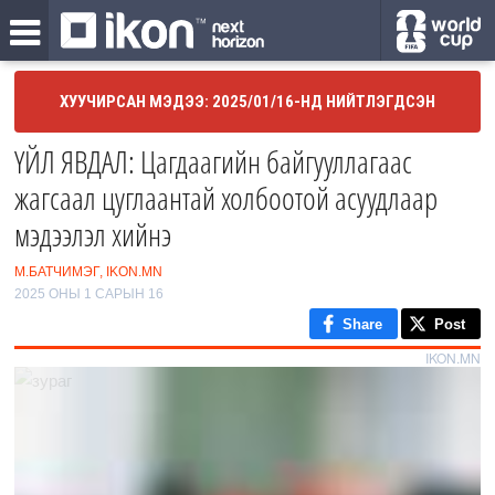
ХУУЧИРСАН МЭДЭЭ: 2025/01/16-НД НИЙТЛЭГДСЭН
ҮЙЛ ЯВДАЛ: Цагдаагийн байгууллагаас
жагсаал цуглаантай холбоотой асуудлаар
мэдээлэл хийнэ
М.БАТЧИМЭГ, IKON.MN
2025 ОНЫ 1 САРЫН 16
Share
Post
IKON.MN