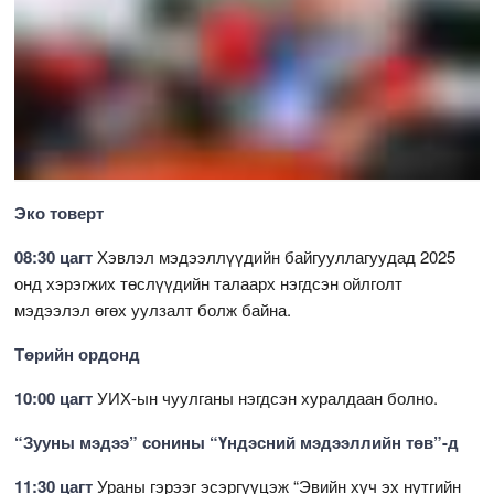
Эко товерт
08:30 цагт
Хэвлэл мэдээллүүдийн байгууллагуудад 2025
онд хэрэгжих төслүүдийн талаарх нэгдсэн ойлголт
мэдээлэл өгөх уулзалт болж байна.
Төрийн ордонд
10:00 цагт
УИХ-ын чуулганы нэгдсэн хуралдаан болно.
“Зууны мэдээ” сонины “Үндэсний мэдээллийн төв”-д
11:30 цагт
Ураны гэрээг эсэргүүцэж “Эвийн хүч эх нутгийн