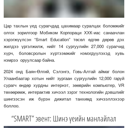
Цар тахлын үед сурагчдад цахимаар суралцах боломжийг
олгох зорилгоор Мобиком Корпораци ХХК-иас санаачлан
хэрэгжүүлсэн “Smart Education” төсөл өдгөө дөрөв дэх
жилдээ үргэлжилж, нийт 14 сургуулийн 27,000 сурагчид
хүрч, боловсролын хүртээмжийг нэмэгдүүлэхэд хувь
нэмрээ оруулсаар байна.
2024 онд Баян-Өлгий, Сэлэнгэ, Говь-Алтай аймаг болон
Улаанбаатар хотын нийт зургаан сургуулийн 12,000 гаруй
сурагч өндөр хурдны интернэт, зөөврийн компьютер, VR
төхөөрөмж, интерактив хичээл зэрэг технологийн дэвшлийг
шингээсэн иж бүрэн дижитал танхимд хичээллэхээр
боллоо.
“SMART” эвент: Шинэ үеийн манлайлал