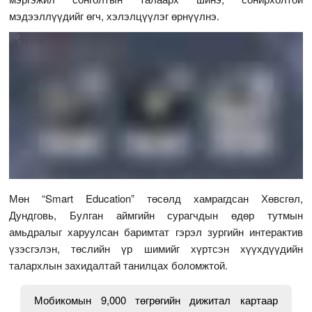
мэдээллүүдийг өгч, хэлэлцүүлэг өрнүүлнэ.
Мөн “Smart Education” төсөлд хамрагдсан Хөвсгөл,
Дундговь, Булган аймгийн сурагчдын өдөр тутмын
амьдралыг харуулсан баримтат гэрэл зургийн интерактив
үзэсгэлэн, төслийн үр шимийг хүртсэн хүүхдүүдийн
талархлын захидалтай танилцах боломжтой.
Мобикомын 9,000 төгрөгийн дижитал картаар