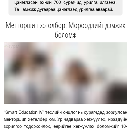
цэнэглэсэн эхний 700 сурагчид урилга илгээнэ.
Та амжиж дугаараа цэнэглээд урилгаа аваарай.
Менторшип хөтөлбөр: Мөрөөдлийг дэмжих
боломж
“Smart Education IV” төслийн онцлог нь сурагчдад зориулсан
менторшип хөтөлбөр юм. Ур чадвараа хөгжүүлэх, ирээдүйн
зорилгоо тодорхойлох, өөрийгөө хөгжүүлэх боломжийг 10-