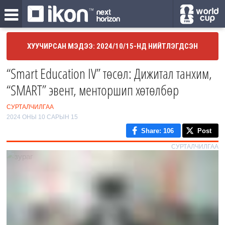
ХУУЧИРСАН МЭДЭЭ: 2024/10/15-НД НИЙТЛЭГДСЭН
“Smart Education IV” төсөл: Дижитал танхим,
“SMART” эвент, менторшип хөтөлбөр
СУРТАЛЧИЛГАА
2024 ОНЫ 10 САРЫН 15
Share
: 106
Post
СУРТАЛЧИЛГАА