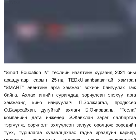
“Smart Education IV” төслийн нээлтийн хүрээнд 2024 оны
аравдугаар сарын 25-нд TEDxUlaanbaatar-тай хамтран
“SMART” эвентийн арга хэмжээг зохион байгуулах гэж
байна. Ахлах ангийн сурагчдад зориулсан энэхүү арга
хэмжээнд кино найруулагч П.Золжаргал, продюсер
О.Баярсайхан, дугуйтай аялагч Б.Очирваань, “Тесла”
компанийн дата инженер Э.Жавхлан зэрэг салбартаа
тэргүүлж, өөрчлөлт эхлүүлсэн залуус оролцож өөрсдийн
түүх, туршлагаа хуваалцахаас гадна ирээдүйн карьер,
мэргэжил сонголтын талаарх шинэ, сонирхолтой