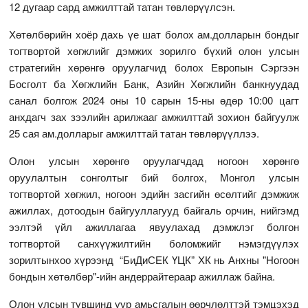
12 дугаар сард амжилттай татан төвлөрүүлсэн.
Хөтөлбөрийн хоёр дахь үе шат болох ам.долларын бондыг
тогтвортой хөгжлийг дэмжих зорилго бүхий олон улсын
стратегийн хөрөнгө оруулагчид болох Европын Сэргээн
Босголт ба Хөгжлийн Банк, Азийн Хөгжлийн банкнуудад
санал болгож 2024 оны 10 сарын 15-ны өдөр 10:00 цагт
анхдагч зах зээлийн арилжааг амжилттай зохион байгуулж
25 сая ам.долларыг амжилттай татан төвлөрүүллээ.
Олон улсын хөрөнгө оруулагчдад ногоон хөрөнгө
оруулалтын сонголтыг бий болгох, Монгол улсын
тогтвортой хөгжил, ногоон эдийн засгийн өсөлтийг дэмжиж
ажиллах, дотоодын байгууллагууд байгаль орчин, нийгэмд
ээлтэй үйл ажиллагаа явуулахад дэмжлэг болгон
тогтвортой санхүүжилтийн боломжийг нэмэгдүүлэх
зорилтынхоо хүрээнд “БиДиСЕК ҮЦК” ХК нь Анхны "Ногоон
бондын хөтөлбөр"-ийн андеррайтераар ажиллаж байна.
Олон улсын түвшинд уур амьсгалын өөрчлөлттэй тэмцэхэд