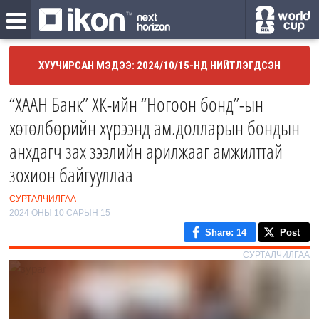
ХУУЧИРСАН МЭДЭЭ: 2024/10/15-НД НИЙТЛЭГДСЭН
“ХААН Банк” ХК-ийн “Ногоон бонд”-ын
хөтөлбөрийн хүрээнд ам.долларын бондын
анхдагч зах зээлийн арилжааг амжилттай
зохион байгууллаа
СУРТАЛЧИЛГАА
2024 ОНЫ 10 САРЫН 15
Share
: 14
Post
СУРТАЛЧИЛГАА