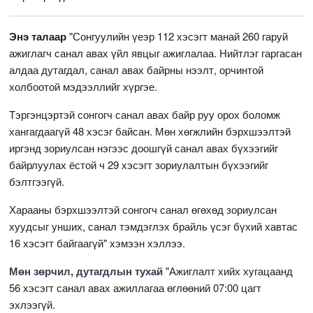
Энэ талаар
"Сонгуулийн үеэр 112 хэсэгт манай 260 гаруй
ажиглагч санал авах үйл явцыг ажиглалаа. Нийтлэг гаргасан
алдаа дутагдал, санал авах байрны нээлт, орчинтой
холбоотой мэдээллийг хүргэе.
Тэргэнцэртэй сонгогч санал авах байр руу орох боломж
хангагдаагүй 48 хэсэг байсан. Мөн хөгжлийн бэрхшээлтэй
иргэнд зориулсан нэгээс доошгүй санал авах бүхээгийг
байрлуулах ёстой ч 29 хэсэгт зориулалтын бүхээгийг
бэлтгээгүй.
Харааны бэрхшээлтэй сонгогч санал өгөхөд зориулсан
хуудсыг унших, санал тэмдэглэх брайль үсэг бүхий хавтас
16 хэсэгт байгаагүй" хэмээн хэллээ.
Мөн зөрчил, дутагдлын тухай
"Ажиглалт хийх хугацаанд
56 хэсэгт санал авах ажиллагаа өглөөний 07:00 цагт
эхлээгүй.