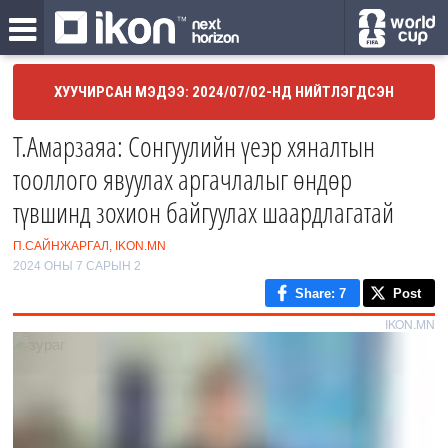
ХУУЧИРСАН МЭДЭЭ: 2024/07/02-НД НИЙТЛЭГДСЭН
Т.Амарзаяа: Сонгуулийн үеэр хяналтын
тооллого явуулах аргачлалыг өндөр
түвшинд зохион байгуулах шаардлагатай
П.САЙНЖАРГАЛ, IKON.MN
2024 ОНЫ 7 САРЫН 2
Share
: 7
Post
IKON.MN