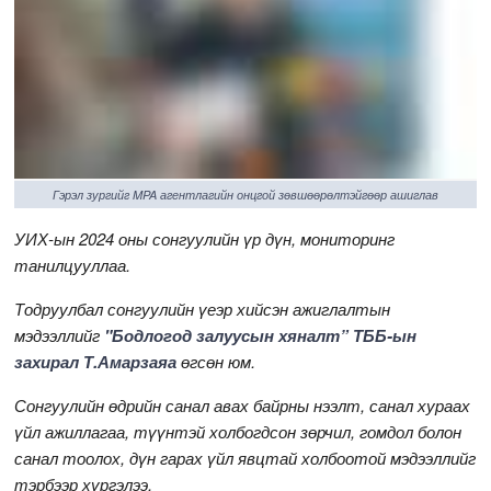
Гэрэл зургийг MPA агентлагийн онцгой зөвшөөрөлтэйгөөр ашиглав
УИХ-ын 2024 оны сонгуулийн үр дүн, мониторинг
танилцууллаа.
Тодруулбал сонгуулийн үеэр хийсэн ажиглалтын
мэдээллийг
"Бодлогод залуусын хяналт” ТББ-ын
захирал Т.Амарзаяа
өгсөн юм.
Сонгуулийн өдрийн санал авах байрны нээлт, санал хураах
үйл ажиллагаа, түүнтэй холбогдсон зөрчил, гомдол болон
санал тоолох, дүн гарах үйл явцтай холбоотой мэдээллийг
тэрбээр хүргэлээ.