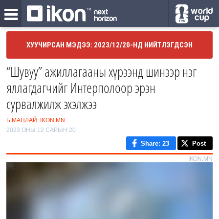
ХУУЧИРСАН МЭДЭЭ: 2023/12/20-НД НИЙТЛЭГДСЭН
“Шувуу” ажиллагааны хүрээнд шинээр нэг
яллагдагчийг Интерполоор эрэн
сурвалжилж эхэлжээ
Б.МАНЛАЙ, IKON.MN
2023 ОНЫ 12 САРЫН 20
Share
: 23
Post
IKON.MN