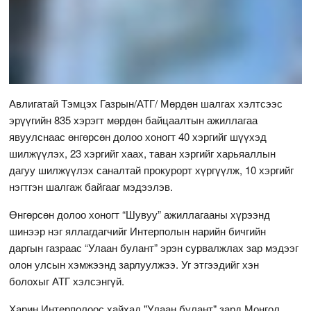
Авлигатай Тэмцэх Газрын/АТГ/ Мөрдөн шалгах хэлтсээс
эрүүгийн 835 хэрэгт мөрдөн байцаалтын ажиллагаа
явуулснаас өнгөрсөн долоо хоногт 40 хэргийг шүүхэд
шилжүүлэх, 23 хэргийг хаах, таван хэргийг харьяаллын
дагуу шилжүүлэх саналтай прокурорт хүргүүлж, 10 хэргийг
нэгтгэн шалгаж байгааг мэдээлэв.
Өнгөрсөн долоо хоногт “Шувуу” ажиллагааны хүрээнд
шинээр нэг яллагдагчийг Интерполын нарийн бичгийн
даргын газраас “Улаан булант” эрэн сурвалжлах зар мэдээг
олон улсын хэмжээнд зарлуулжээ. Уг этгээдийг хэн
болохыг АТГ хэлсэнгүй.
Харин Интерполоос хайхад "Улаан булант" зард Монгол