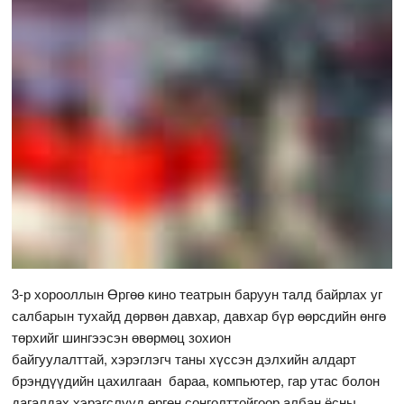
3-р хорооллын Өргөө кино театрын баруун талд байрлах уг
салбарын тухайд дөрвөн давхар, давхар бүр өөрсдийн өнгө
төрхийг шингээсэн өвөрмөц зохион
байгуулалттай, хэрэглэгч таны хүссэн дэлхийн алдарт
брэндүүдийн цахилгаан бараа, компьютер, гар утас болон
дагалдах хэрэгслүүд өргөн сонголттойгоор албан ёсны