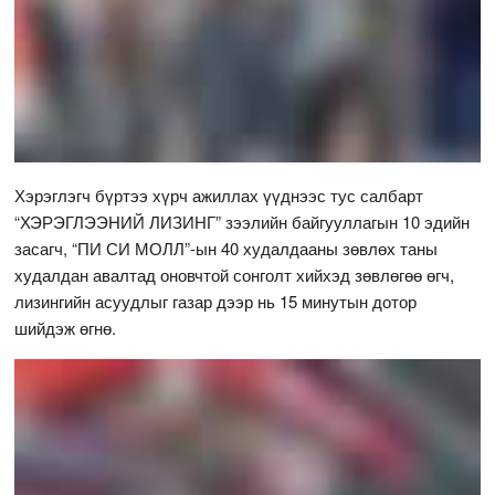
Хэрэглэгч бүртээ хүрч ажиллах үүднээс тус салбарт
“ХЭРЭГЛЭЭНИЙ ЛИЗИНГ” зээлийн байгууллагын 10 эдийн
засагч, “ПИ СИ МОЛЛ”-ын 40 худалдааны зөвлөх таны
худалдан авалтад оновчтой сонголт хийхэд зөвлөгөө өгч,
лизингийн асуудлыг газар дээр нь 15 минутын дотор
шийдэж өгнө.