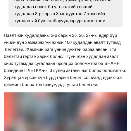
худалдаа өрнөх ба уг нээлтийн онцгой
худалдаа 3-р сарын 3-ыг дуустал 7 хоногийн
хугацаатай бүх салбаруудаар үргэлжлэх юм.
Нээлтийн худалдааны 2-р сарын 25, 26, 27-ны өдөр бүр
үнийн дүн хамаарахгүй эхний 100 худалдан авалт тутамд
бэлэгтэй. /Хамгийн бага үнийн дүнтэй бараа авсан ч та
бэлэгтэй гэртээ харих болно/ Түүнчлэн худалдан авалт
хийх тутамдаа сугалаанд оролцох боломжтой ба SHARP
брэндийн ПЛЕТКА-ны 3 супер азтаны нэг болох боломжтой.
Хүрэлцэн ирсэн хүн бүрд гарын бэлэг, сошиалд идэвхтэй
дэмжигч болох топ фэнүүдэд тусгай бэлэгтэй.