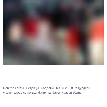
ikon.mn сайтын Редакцын бодлогын 6.1; 6.2; 6.3 –т дурдсан
үндэслэлээр сэтгэгдэл бичих талбарыг хаасан болно.