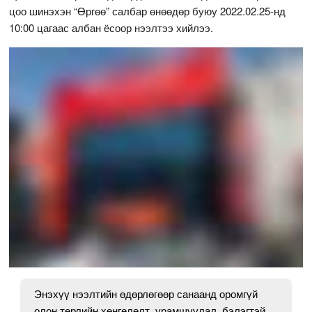
цоо шинэхэн “Өргөө” салбар өнөөдөр буюу 2022.02.25-нд
10:00 цагаас албан ёсоор нээлтээ хийлээ.
Энэхүү нээлтийн өдөрлөгөөр санаанд оромгүй
олон төрлийн хөнгөлөлт, урамшуулал, бэлэгтэй