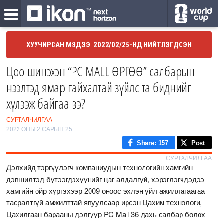
ХУУЧИРСАН МЭДЭЭ: 2022/02/25-НД НИЙТЛЭГДСЭН
Цоо шинэхэн “PC MALL ӨРГӨӨ” салбарын
нээлтэд ямар гайхалтай зүйлс та биднийг
хүлээж байгаа вэ?
СУРТАЛЧИЛГАА
2022 ОНЫ 2 САРЫН 25
Share
: 157
Post
СУРТАЛЧИЛГАА
Дэлхийд тэргүүлэгч компаниудын технологийн хамгийн
дэвшилтэд бүтээгдэхүүнийг цаг алдалгүй, хэрэглэгчдэдээ
хамгийн ойр хүргэхээр 2009 оноос эхлэн үйл ажиллагаагаа
тасралтгүй амжилттай явуулсаар ирсэн Цахим технологи,
Цахилгаан барааны дэлгүүр PC Mall 36 дахь салбар болох