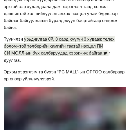
эрхтэйгээр худалдаалагдаж, хэрэглэгч танд хөгжил
дэвшилтэй хөл нийлүүлэн алхах нөхцөл улам бүрдсээр
байгааг байгууллагын бүрэлдэхүүн баяртайгаар онцолж
байна.
Түүнчлэн
урьдчилгаа 0₮, 3 сард хүүгүй 3 хувааж төлөх
боломжтой төлбөрийн хамгийн таатай нөхцөл ПИ
СИ МОЛЛ-ын бүх салбаруудад хэрэгжиж байгаа
г
дуулгав.
Эрхэм хэрэглэгч та бүхэн “PC MALL”-ын ӨРГӨӨ салбараар
өргөнөөр үйлчлүүлээрэй.