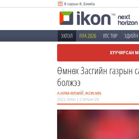
8 сарын 8, Бямба
ЭХЛЭЛ
FIFA 2026
УЛС ТӨР
ЭДИЙН 
ХУУЧИРСАН М
Өмнөх Засгийн газрын с
болжээ
А.НЯМ-ӨЛЗИЙ, IKON.MN
2021 ОНЫ 1 САРЫН 29