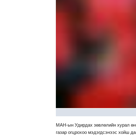
МАН-ын Удирдах зөвлөлийн хурал өнө
газар огцрохоо мэдэгдсэнээс хойш да