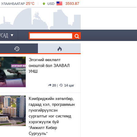
25°C
3593.87
УЛААНБААТАР
USD
|
30°C
ДАРХАН
532.66
CNY
25°C
ЭРДЭНЭТ
4141.04
EUR
УСАД
Элэгний өөхлөлт
оноштой бол ЗААВАЛ
УНШ
20
|
14 цаг
Кэмбриджийн хөтөлбөр,
гадаад хэл, программын
гүнзгийрүүлсэн
сургалтыг нэг системд
хэрэгжүүлж буй
“Амжилт Кибер
Сургууль”