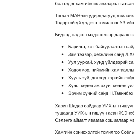
бол гэдэг хамгийн их анхаарал татса
Тэгвэл МАН-ын удирдлагууд дийлэнх
Тодорхойгүй үлдсэн томилгоог УЗ-ийн
Бидэнд олдсон мэдээллээр дараах са
Барилга, хот байгуулалтын са
Зам тээвэр, хөгжлийн сайд Л.
Уул уурхай, хүнд үйлдвэрий са
Хөдөлмөр, нийгмийн хамгааллы
Хууль зүй, дотоод хэргийн сай
Хүнс, хөдөө аж ахуй, хөнгөн ү
Эрчим хүчний сайд Н.Тавинбэ
Харин Шадар сайдаар УИХ-ын гишүүн 
тушаалд УИХ-ын гишүүн асан Ж.Энхба
Сэлэнгэ аймагт яваагаа сошиалаар м
Хамгийн сонирхолтой томилгоо Соёл