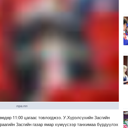
mpa.mn
өдөр 11:00 цагаас товлогджээ. У.Хүрэлсүхийн Засгийн
раагийн Засгийн газар ямар хүмүүсээр танхимаа бүрдүүлэх