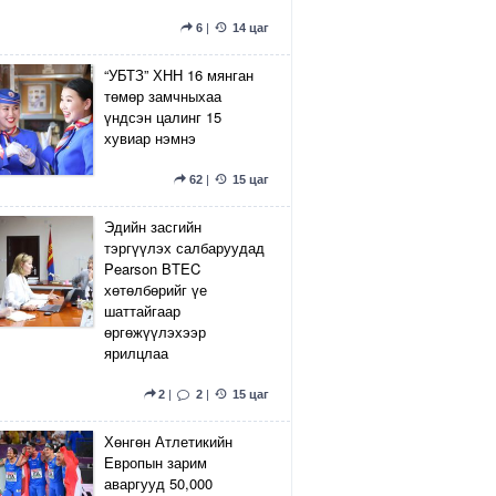
6
|
14 цаг
“УБТЗ” ХНН 16 мянган
төмөр замчныхаа
үндсэн цалинг 15
хувиар нэмнэ
62
|
15 цаг
Эдийн засгийн
тэргүүлэх салбаруудад
Pearson BTEC
хөтөлбөрийг үе
шаттайгаар
өргөжүүлэхээр
ярилцлаа
2
|
2
|
15 цаг
Хөнгөн Атлетикийн
Европын зарим
аваргууд 50,000