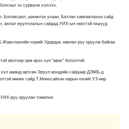
болсныг эх сурвалж хэллээ.
л, Боловсрол, шинжлэх ухаан, Батлан хамгаалахын сайд
ин, аялал жуулчлалын сайдад УИХ-ын эмэгтэй гишүүд
.Жавхлангийн нэрийг Удирдах зөвлөл рүү оруулж байгаа
эй квотоор орж ирэх хүн "авах" бололтой.
х хэл аманд өртсөн Эрүүл мэндийн сайдаар ДЭМБ-д
эгтэй өмнөх сайд Т.Мөнхсайхан нарын нэгийг УЗ-өөр
г УИХ-руу оруулан томилно.