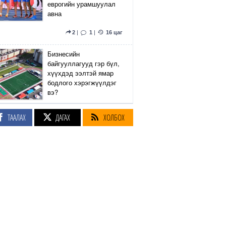
еврогийн урамшуулал
авна
2
|
1
|
16 цаг
Бизнесийн
байгууллагууд гэр бүл,
хүүхдэд ээлтэй ямар
бодлого хэрэгжүүлдэг
вэ?
5
|
2
|
16 цаг
ТААЛАХ
ДАГАХ
ХОЛБОХ
Сэтгүүлч Р.Эмүжин:
Талын Монголтой
хамтдаа хүчтэй л гэж
байна даа
360
|
16 цаг
Амралтын өдрүүдэд
Энхтайвны гүүрний
баруун, зүүн талын