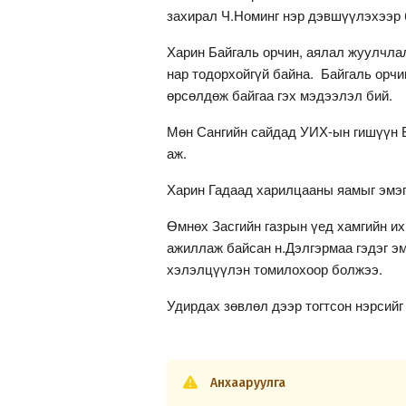
захирал Ч.Номинг нэр дэвшүүлэхээр 
Харин Байгаль орчин, аялал жуулчла
нар тодорхойгүй байна. Байгаль орч
өрсөлдөж байгаа гэх мэдээлэл бий.
Мөн Сангийн сайдад УИХ-ын гишүүн Б
аж.
Харин Гадаад харилцааны яамыг эмэгт
Өмнөх Засгийн газрын үед хамгийн и
ажиллаж байсан н.Дэлгэрмаа гэдэг эм
хэлэлцүүлэн томилохоор болжээ.
Удирдах зөвлөл дээр тогтсон нэрсий
Анхааруулга