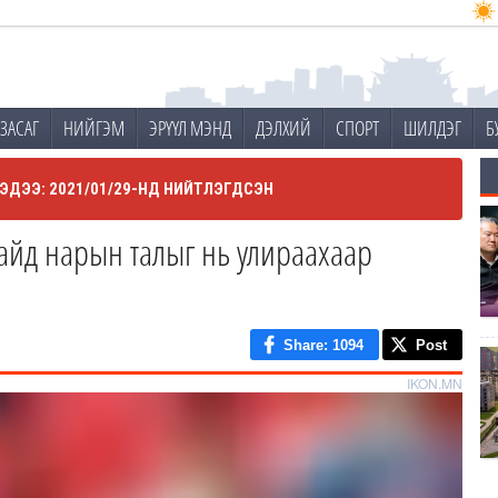
ЗАСАГ
НИЙГЭМ
ЭРҮҮЛ МЭНД
ДЭЛХИЙ
СПОРТ
ШИЛДЭГ
Б
ЭДЭЭ: 2021/01/29-НД НИЙТЛЭГДСЭН
айд нарын талыг нь улираахаар
Share
: 1094
Post
IKON.MN