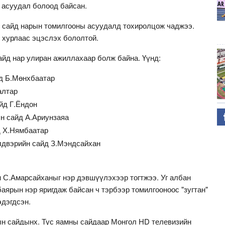
н асуудал болоод байсан.
 сайд нарын томилгооны асуудалд тохиролцож чаджээ.
 хурлаас эцэслэх бололтой.
йд нар улиран ажиллахаар болж байна. Үүнд:
йд Б.Мөнхбаатар
Халтар
йд Г.Ёндон
н сайд А.Ариунзаяа
д Х.Нямбаатар
йлдвэрийн сайд З.Мэндсайхан
х
С.Амарсайханыг нэр дэвшүүлэхээр тогтжээ. Уг албан
ярын нэр яригдаж байсан ч тэрбээр томилгооноос "зугтан"
эдэгдсэн.
ын сайдынх. Тус яамны сайдаар Монгол HD телевизийн