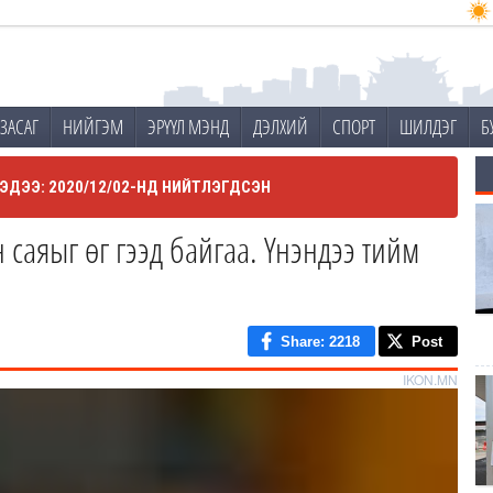
ЗАСАГ
НИЙГЭМ
ЭРҮҮЛ МЭНД
ДЭЛХИЙ
СПОРТ
ШИЛДЭГ
Б
ЭДЭЭ: 2020/12/02-НД НИЙТЛЭГДСЭН
н саяыг өг гээд байгаа. Үнэндээ тийм
Share
: 2218
Post
IKON.MN