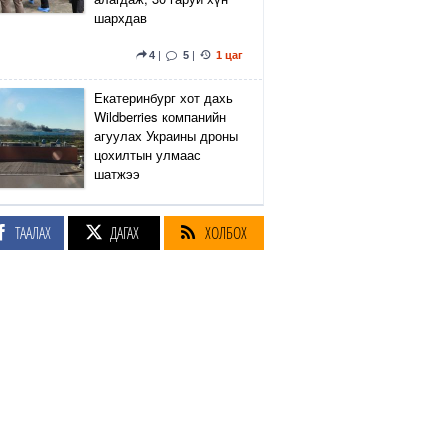
шархдав
4
|
5
|
1 цаг
Екатеринбург хот дахь
Wildberries компанийн
агуулах Украины дроны
цохилтын улмаас
шатжээ
12
|
19
|
2 цаг
ТААЛАХ
ДАГАХ
ХОЛБОХ
Элэгний өөхлөлт
оноштой бол ЗААВАЛ
УНШ
21
|
16 цаг
Кэмбриджийн хөтөлбөр,
гадаад хэл, программын
гүнзгийрүүлсэн
сургалтыг нэг системд