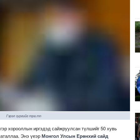
Гэрэл зургийг mpa.mn
 гэр хорооллын иргэдэд сайжруулсан түлшийг 50 хувь
баталлаа. Энэ үеэр
Монгол Улсын Ерөнхий сайд