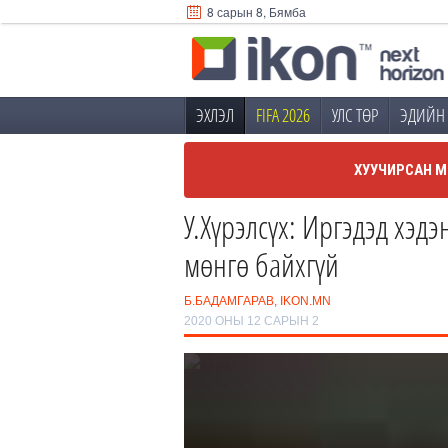
8 сарын 8, Бямба
ЭХЛЭЛ
FIFA 2026
УЛС ТӨР
ЭДИЙН 
ХУУЧИРСАН М
У.Хүрэлсүх: Иргэдэд хэдэ
мөнгө байхгүй
Б.БАДАМГАРАВ, IKON.MN
2020 ОНЫ 12 САРЫН 2