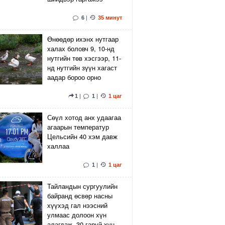
6
|
35 минут
Өнөөдөр ихэнх нутгаар
халах боловч 9, 10-нд
нутгийн төв хэсгээр, 11-
нд нутгийн зүүн хагаст
аадар бороо орно
1
|
1
|
1 цаг
Сөүл хотод анх удаагаа
агаарын температур
Цельсийн 40 хэм давж
халлаа
1
|
1 цаг
Тайландын сургуулийн
байранд өсвөр насны
хүүхэд гал нээсний
улмаас долоон хүн
алагдаж, 30 гаруй хүн