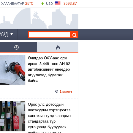
25°C
3593.87
УЛААНБААТАР
USD
|
30°C
ДАРХАН
532.66
CNY
25°C
ЭРДЭНЭТ
4141.04
EUR
УСАД
Өчигдөр ОХУ-аас орж
ирсэн 3,448 тонн АИ-92
автобензинийг өнөөдөр
агуулахад буулгаж
байна
1 минут
Орос улс дотоодын
шатахууны хэрэгцээгээ
хангахын тулд чанарын
стандартаа түр
хугацаанд бууруулах
шийдвэр гаргажээ