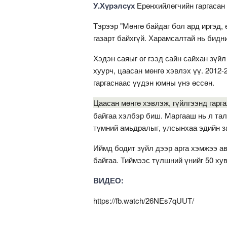
У.Хүрэлсүх
Ерөнхийлөгчийн гаргасан
Тэрээр "Мөнгө байдаг бол ард иргэд,
газарт байхгүй. Харамсалтай нь бидн
Хэдэн саяыг өг гээд сайн сайхан зүйл
хуурч, цаасан мөнгө хэвлэх үү. 2012-
гаргаснаас үүдэн юмны үнэ өссөн.
Цаасан мөнгө хэвлэж, гүйлгээнд гарг
байгаа хэлбэр биш. Маргааш нь л тал
түмний амьдралыг, улсынхаа эдийн з
Иймд бодит зүйл дээр арга хэмжээ ав
байгаа. Тиймээс түлшний үнийг 50 ху
ВИДЕО:
https://fb.watch/26NEs7qUUT/