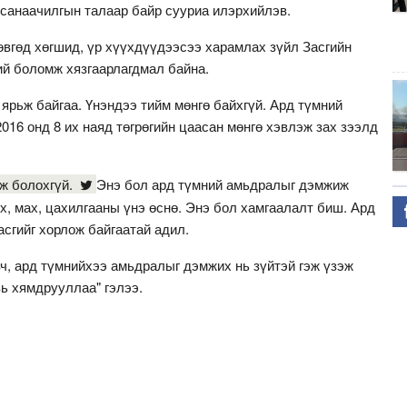
 санаачилгын талаар байр сууриа илэрхийлэв.
 өвгөд хөгшид, үр хүүхдүүдээсээ харамлах зүйл Засгийн
ий боломж хязгаарлагдмал байна.
 ярьж байгаа. Үнэндээ тийм мөнгө байхгүй. Ард түмний
2016 онд 8 их наяд төгрөгийн цаасан мөнгө хэвлэж зах зээлд
аж болохгүй.
Энэ бол ард түмний амьдралыг дэмжиж
х, мах, цахилгааны үнэ өснө. Энэ бол хамгаалалт биш. Ард
асгийг хорлож байгаатай адил.
ч, ард түмнийхээ амьдралыг дэмжих нь зүйтэй гэж үзэж
вь хямдрууллаа" гэлээ.