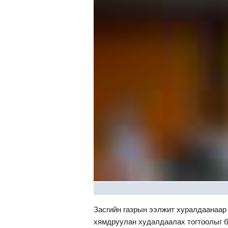
Засгийн газрын ээлжит хуралдаанаар
хямдруулан худалдаалах тогтоолыг 