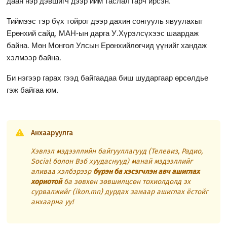
даан нэр дэвшигч дээр ийм таслал гарч ирсэн.
Тиймээс тэр бүх тойрог дээр дахин сонгууль явуулахыг
Ерөнхий сайд, МАН-ын дарга У.Хүрэлсүхээс шаардаж
байна. Мөн Монгол Улсын Ерөнхийлөгчид үүнийг хандаж
хэлмээр байна.
Би нэгээр гарах гээд байгаадаа биш шударгаар өрсөлдье
гэж байгаа юм.
Анхааруулга
Хэвлэл мэдээллийн байгууллагууд (Телевиз, Радио,
Social болон Вэб хуудаснууд) манай мэдээллийг
аливаа хэлбэрээр
бүрэн ба хэсэгчлэн авч ашиглах
хориотой
ба зөвхөн зөвшилцсөн тохиолдолд эх
сурвалжийг (ikon.mn) дурдах замаар ашиглах ёстойг
анхаарна уу!