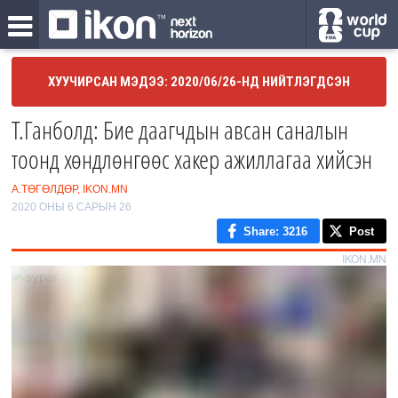
ХУУЧИРСАН МЭДЭЭ: 2020/06/26-НД НИЙТЛЭГДСЭН
Т.Ганболд: Бие даагчдын авсан саналын
тоонд хөндлөнгөөс хакер ажиллагаа хийсэн
А.ТӨГӨЛДӨР, IKON.MN
2020 ОНЫ 6 САРЫН 26
Share
: 3216
Post
IKON.MN