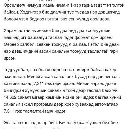
Өрсөлдөгч намууд маань намайг 1-ээр гарна гэдэгт итгэлтэй
байсан. Хэдийгээр бие даагчид тус тусдаа нэр дэвшигчид
боловч үзэл бодлоо нэгтгэн энэ сонгуульд оролцсон.
Харамсалтай нь зөвхөн бие даагчид дээр сонгуулийн
машинд огт байгаагүй таслал гэдэг формат орж ирсэн.
Өөрөөр хэлбэл, зөвхөн тоонууд л байгаа. Гэтэл бие даан
нэр дэвшигчдийн авсан саналын тоонууд таслалтай гарч
ирсэн.
Тодруулбал, энэ бол хөндлөнгөөс орж ирж байгаа хакер
ажиллагаа. Миний авсан санал анх бусад нэр дэвшигчээс
хамгийн эхэнд 7,311 гэж гарч ирсэн. Миний нэрээс доош
бичигдсэн хүмүүсийн саналын тоон дээр таслал байхгүй.
14,622 саналтайгаар хамгийн эхэнд бичигдэж байгаа хүний
саналыг эксел программ дээр хоёр хуваахад автоматаар
7,311 гэж таслалтай гарч ирдэг.
Энэ ганцхан над дээр биш. Бичлэг ухрааж үзвэл бүх бие