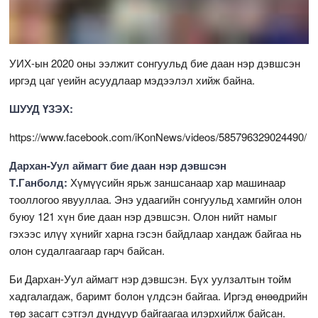
УИХ-ын 2020 оны ээлжит сонгуульд бие даан нэр дэвшсэн
иргэд цаг үеийн асуудлаар мэдээлэл хийж байна.
ШУУД ҮЗЭХ:
https://www.facebook.com/iKonNews/videos/585796329024490/
Дархан-Уул аймагт бие даан нэр дэвшсэн
Т.Ганболд:
Хүмүүсийн ярьж заншсанаар хар машинаар
тооллогоо явууллаа. Энэ удаагийн сонгуульд хамгийн олон
буюу 121 хүн бие даан нэр дэвшсэн. Олон нийт намыг
гэхээс илүү хүнийг харна гэсэн байдлаар хандаж байгаа нь
олон судалгаагаар гарч байсан.
Би Дархан-Уул аймагт нэр дэвшсэн. Бүх уулзалтын тойм
хадгалагдаж, баримт болон үлдсэн байгаа. Иргэд өнөөдрийн
төр засагт сэтгэл дундуур байгаагаа илэрхийлж байсан.