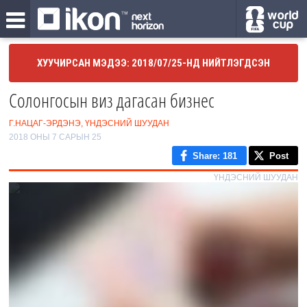
ХУУЧИРСАН МЭДЭЭ: 2018/07/25-НД НИЙТЛЭГДСЭН
Солонгосын виз дагасан бизнес
Г.НАЦАГ-ЭРДЭНЭ, ҮНДЭСНИЙ ШУУДАН
2018 ОНЫ 7 САРЫН 25
Share
: 181
Post
ҮНДЭСНИЙ ШУУДАН