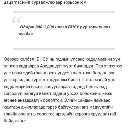
цэцэглэснийг сурвалжлахаар зорьсон юм.
Өдөрт 800-1,000 иргэн БНСУ руу зорчих виз
хүсдэг.
Өөрөөр хэлбэл, БНСУ нь гаднын улсаас хөдөлмөрийн хүч
олноор авдгаараа Азидаа дээгүүрт бичигддэг. Тэр хэрээрээ
улс орны эдийн засаг өсөх үндсэн шалтгаан болдог гэж
улстөрчид нь хүртэл хэлдэг юм билээ. Гэтэл манай улс
хөдөлмөрийн насны залуусаараа тэдэнд бэлэглээд
зогсохгүй багагүй валют гадагш урсах боломжийг нээж
өгснөө анзаараагүй бололтой. Элчин сайдын яамнаас
хамтарч ажиллахаар гэрээ байгуулсан виз мэдүүлгийн
төвийн олонх нь солонгос иргэдийн хөрөнгө оруулалттай
байдаг гэнэ.