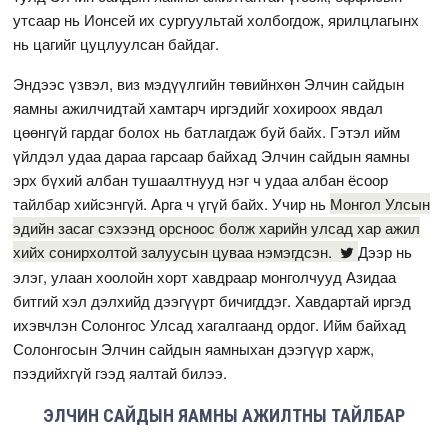
утсаар нь Ионсей их сургуультай холбогдож, ярилцлагынх
нь цагийг цуцлуулсан байдаг.
Эндээс үзвэл, виз мэдүүлгийн төвийнхөн Элчин сайдын
яамны ажилчидтай хамтарч иргэдийг хохироох явдал
цөөнгүй гардаг болох нь батлагдаж буй байх. Гэтэл ийм
үйлдэл удаа дараа гарсаар байхад Элчин сайдын яамны
эрх бүхий албан тушаалтнууд нэг ч удаа албан ёсоор
тайлбар хийсэнгүй. Арга ч үгүй байх. Учир нь
Монгол Улсын
эдийн засаг сэхээнд орсноос болж харийн улсад хар ажил
хийх сонирхолтой залуусын цуваа нэмэгдсэн.
Дээр нь
элэг, улаан хоолойн хорт хавдраар монголчууд Азидаа
битгий хэл дэлхийд дээгүүрт бичигддэг. Хавдартай иргэд
ихэвчлэн Солонгос Улсад хагалгаанд ордог. Ийм байхад
Солонгосын Элчин сайдын яамныхан дээгүүр харж,
пээдийхгүй гээд яалтай билээ.
ЭЛЧИН САЙДЫН ЯАМНЫ АЖИЛТНЫ ТАЙЛБАР