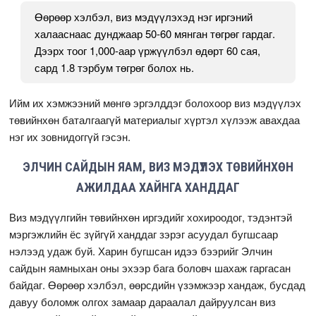
Өөрөөр хэлбэл, виз мэдүүлэхэд нэг иргэний
халааснаас дунджаар 50-60 мянган төгрөг гардаг.
Дээрх тоог 1,000-аар үржүүлбэл өдөрт 60 сая,
сард 1.8 тэрбум төгрөг болох нь.
Ийм их хэмжээний мөнгө эргэлддэг болохоор виз мэдүүлэх
төвийнхөн баталгаагүй материалыг хүртэл хүлээж авахдаа
нэг их зовнидоггүй гэсэн.
ЭЛЧИН САЙДЫН ЯАМ, ВИЗ МЭДҮҮЛЭХ ТӨВИЙНХӨН
АЖИЛДАА ХАЙНГА ХАНДДАГ
Виз мэдүүлгийн төвийнхөн иргэдийг хохироодог, тэдэнтэй
мэргэжлийн ёс зүйгүй ханддаг зэрэг асуудал бугшсаар
нэлээд удаж буй. Харин бугшсан идээ бээрийг Элчин
сайдын яамныхан оны эхээр бага боловч шахаж гаргасан
байдаг. Өөрөөр хэлбэл, өөрсдийн үзэмжээр хандаж, бусдад
давуу боломж олгох замаар дараалал дайруулсан виз