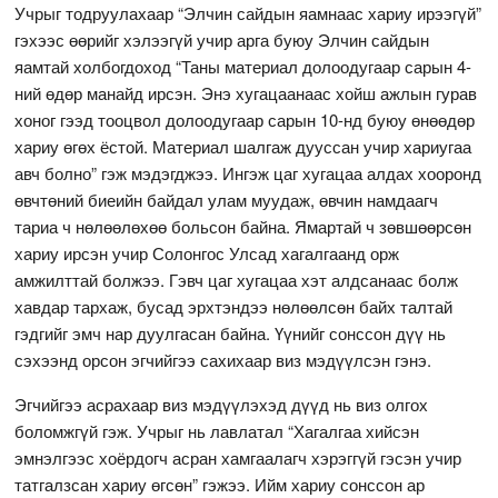
Учрыг тодруулахаар “Элчин сайдын яамнаас хариу ирээгүй”
гэхээс өөрийг хэлээгүй учир арга буюу Элчин сайдын
яамтай холбогдоход “Таны материал долоодугаар сарын 4-
ний өдөр манайд ирсэн. Энэ хугацаанаас хойш ажлын гурав
хоног гээд тооцвол долоодугаар сарын 10-нд буюу өнөөдөр
хариу өгөх ёстой. Материал шалгаж дууссан учир хариугаа
авч болно” гэж мэдэгджээ. Ингэж цаг хугацаа алдах хооронд
өвчтөний биеийн байдал улам муудаж, өвчин намдаагч
тариа ч нөлөөлөхөө больсон байна. Ямартай ч зөвшөөрсөн
хариу ирсэн учир Солонгос Улсад хагалгаанд орж
амжилттай болжээ. Гэвч цаг хугацаа хэт алдсанаас болж
хавдар тархаж, бусад эрхтэндээ нөлөөлсөн байх талтай
гэдгийг эмч нар дуулгасан байна. Үүнийг сонссон дүү нь
сэхээнд орсон эгчийгээ сахихаар виз мэдүүлсэн гэнэ.
Эгчийгээ асрахаар виз мэдүүлэхэд дүүд нь виз олгох
боломжгүй гэж. Учрыг нь лавлатал “Хагалгаа хийсэн
эмнэлгээс хоёрдогч асран хамгаалагч хэрэггүй гэсэн учир
татгалзсан хариу өгсөн” гэжээ. Ийм хариу сонссон ар