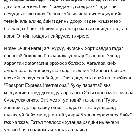
дэм болсон юм. Гэвч “Гээндээ ч, гоондоо ч" гэдэг шиг
асуудлын зангилаа Элчин сайдын яам, виз мэдүүлгийн
тевийн аль алинд бий гэдэг нь доорх хэдэн жишээгээр
батлагдах байх. Яг ийм асуудлаар манай сонинд хандсан
иргэн Э-гийн гомдлыг сийрүүлэн хүргэе.
Иргэн Э-ийн нагац эгч нуруу, нугасны хорт хавдар гэдэг
оноштой болох нь батлагдаж, улмаар Солонгос Улсад
яаралтай хагалгаанд орохоор болжээ. Хагалгаа хийх
эмнэлгээс нь долоодугаар сарын эхний 10 хоногт багтаж
ирэхийг сануулсан байдаг. Энэ дагуу өвчтөний ар гэрийнхэн
“Passport Express International" буюу яаралтай виз
мэдүүлгийн төвд долоодугаар сарын 2-ны өглөө материалаа
бүрдүүлж өгчээ. Энэ үеэр тус төвийн ажилтан “Гурав
хоногийн дотор хариу өгнө. Г эхдээ яг энэ хугацаанд
амжихгүй байх магадлалтай учир 4-5 хоног хүлээлгэх байх"
гэж хэлжээ. Гэтэл товлосон хугацаа хэдийн нь өнгөрч
улсын баяр наадамтай залгасан байна.