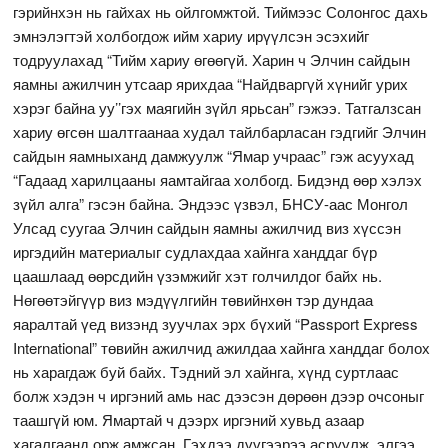
гэрийнхэн нь гайхах нь ойлгомжтой. Тиймээс Солонгос дахь
эмнэлэгтэй холбогдож ийм хариу ирүүлсэн эсэхийг
тодруулахад “Тийм хариу өгөөгүй. Харин ч Элчин сайдын
яамны ажилчин утсаар ярихдаа “Найдваргүй хүнийг урих
хэрэг байна уу’’гэх маягийн зүйл ярьсан” гэжээ. Татгалзсан
хариу өгсөн шалтгаанаа худал тайлбарласан гэдгийг Элчин
сайдын яамныханд дамжуулж “Ямар учраас” гэж асуухад
“Гадаад харилцааны яамтайгаа холбогд. Бидэнд өөр хэлэх
зүйл алга” гэсэн байна. Эндээс үзвэл, БНСУ-аас Монгол
Улсад суугаа Элчин сайдын яамны ажилчид виз хүссэн
иргэдийн материалыг судлахдаа хайнга ханддаг бүр
цаашлаад өөрсдийн үзэмжийг хэт голчилдог байх нь.
Нөгөөтэйгүүр виз мэдүүлгийн төвийнхөн тэр дундаа
яаралтай үед визэнд зуучлах эрх бүхий “Passport Express
International” төвийн ажилчид ажилдаа хайнга ханддаг болох
нь харагдаж буй байх. Тэдний эл хайнга, хүнд суртлаас
болж хэдэн ч иргэний амь нас дээсэн дөрөөн дээр очсоныг
таашгүй юм. Ямартай ч дээрх иргэний хувьд азаар
хагалгаанд орж амжсан. Гэхдээ дүүгээрээ асруулж, элгээ