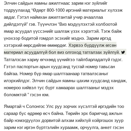
Элчин сайдын яамны ажилтнаас зарим нэг зүйлийг
тодруулахад “Өдөрт 800-1000 иргэний материалыг хүлээж
авдаг. Гэтэл наймхан ажилтантай учир ачааллаа
дийлдэггүй” гэв. Түүнчлэн “Виз мэдүүлэхтэй холбоотой
ямар асуудал үүссэнийг шалгаж үзэх хэрэгтэй. Тэгж байж
үнэхээр бодитой гомдол эсэхийг мэднэ. Зарим иргэд
хэтэрхий өөрсдийгөө өмөөрдөг.
Хэрвээ бүрдүүлж өгсөн
материал асуудалгүй бол виз олгоход татгалзах зүйлгүй.
Татгалзсан хариу өгчхөөд үүнийгээ тайлбарладаггүй гэдэг.
Гэтэл паспортын арын хуудсанд тусгай номер тавьсан
байгаа. Номер бүр ямар шалтгаанаар татвалзсаныг
илэрхийлдэг. Элчин сайдын яамны цахим хуудсанд хандаж,
номероо хийвэл тус бүрт хамаарах шалтгааныг мэдэх
боломжтой ” гэсэн юм.
Ямартай ч Солонгос Улс руу зорчих хүсэлтэй иргэдийн тоо
сараар бус өдрөөр өсч байна. Төрийн эрх баригчид ажлын
байр нэмэгдүүлэх дорвитой алхам хийхгүй хойргошох зуур
зарим нэг иргэн бүртгэлийн хураамж, орчуулга, анкет гэсэн