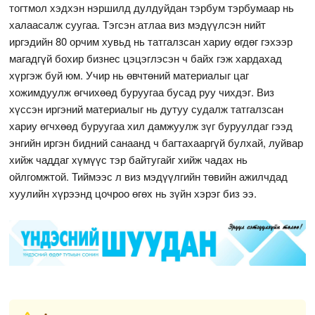
тогтмол хэдхэн нэршилд дулдуйдан тэрбум тэрбумаар нь
халаасалж суугаа. Тэгсэн атлаа виз мэдүүлсэн нийт
иргэдийн 80 орчим хувьд нь татгалзсан хариу өгдөг гэхээр
магадгүй бохир бизнес цэцэглэсэн ч байх гэж хардахад
хүргэж буй юм. Учир нь өвчтөний материалыг цаг
хожимдуулж өгчихөөд буруугаа бусад руу чихдэг. Виз
хүссэн иргэний материалыг нь дутуу судалж татгалзсан
хариу өгчхөөд буруугаа хил дамжуулж зүг буруулдаг гээд
энгийн иргэн бидний санаанд ч багтахааргүй булхай, луйвар
хийж чаддаг хүмүүс тэр байтугайг хийж чадах нь
ойлгомжтой. Тиймээс л виз мэдүүлгийн төвийн ажилчдад
хуулийн хүрээнд цочроо өгөх нь зүйн хэрэг биз ээ.