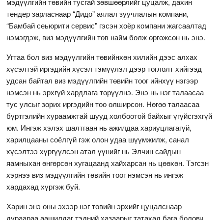
мэдүүлгийн төвийн тусгай зөвшөөрлийг цуцалж, дахин
тендер зарласнаар “Дидо” аялал зуучлалын компани,
“Бамбай сеьюрити сервис” гэсэн хоёр компани жагсаалтад
нэмэгдэж, виз мэдүүлгийн төв найм болж өргөжсөн нь энэ.
Угтаа бол виз мэдүүлгийн төвийнхөн хилийн дээс алхах
хүсэлтэй иргэдийн хүсэл тэмүүлэл дээр тоглолт хийгээд
удсан байтал виз мэдүүлгийн төвийн тоог ийнхүү нэгээр
нэмсэн нь эрхгүй хардлага төрүүлнэ. Энэ нь нэг талаасаа
тус улсыг зорих иргэдийн тоо олширсон. Нөгөө талаасаа
бүртгэлийн хураамжтай шууд холбоотой байхыг үгүйсгэхгүй
юм. Ингэж хэлэх шалтгаан нь ажилдаа хариуцлагагүй,
харилцааны соёлгүй гэж олон удаа шүүмжилж, санал
хүсэлтээ хүргүүлсэн атал үүнийг нь Элчин сайдын
яамныхан өнгөрсөн хугацаанд хайхарсан нь цөөхөн. Тэгсэн
хэрнээ виз мэдүүлгийн төвийн тоог нэмсэн нь ингэж
хардахад хүргэж буй.
Харин энэ оны эхээр нэг төвийн эрхийг цуцалснаар
дураараа аашилдаг тэдний хазаарыг татахад бага боловч