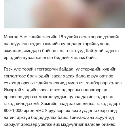
Монгол Улс эдийн засгийн 18 хувийн өсөлтөөрөө дэлхийг
шагшуулсан хэдхэн жилийн хугацаанд харийн улсад
ажиллаж, амьдарч байсан элэг нэгтнүүд байтугай гаднын
иргэдийн цуваа хэсэгтээ биднийг чиглэж байв.
Гэвч улс төрийн тогтворгүй байдал, улстөрчдийн хувийн
тоглолтоос болж эдийн засаг хасах баланс руу ортлоо
сэхээнд орсныг эдийн засагчид ямар нэг хэлбэрээр хэлдэг.
Ямартай ч эдийн засаг сэхээнд орсны нөлөөгөөр эх
орноосоо дүрвэх монголчуудын цуваа дахин сэдэрсэн
гэхэд хилсдэхгүй. Хамгийн наад захын жишээ гэхэд өдөрт
800-1,000 иргэн БНСУ руу зорчих виз хүсдэг гэхээр танд
нэгийг эрхгүй бодогдуулах байх. Тиймээс энэ асуултад
хариулт эрэхээр урьтаж виз мэдүүлгийг дагасан бизнес