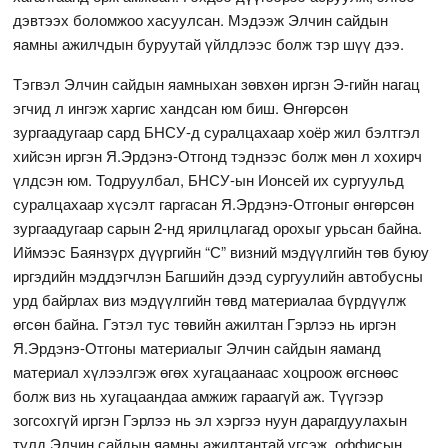
дэвтээх боломжоо хасуулсан. Мэдээж Элчин сайдын
яамны ажилчдын буруутай үйлдлээс болж тэр шүү дээ.
Тэгвэл Элчин сайдын яамныхан зөвхөн иргэн Э-гийн нагац
эгчид л ингэж харгис хандсан юм биш. Өнгөрсөн
зургаадугаар сард БНСУ-д суралцахаар хоёр жил бэлтгэл
хийсэн иргэн Я.Эрдэнэ-Отгонд тэднээс болж мөн л хохирч
үлдсэн юм. Тодруулбал, БНСУ-ын Ионсей их сургуульд
суралцахаар хүсэлт гаргасан Я.Эрдэнэ-Отгоныг өнгөрсөн
зургаадугаар сарын 2-нд ярилцлагад орохыг урьсан байна.
Иймээс Баянзүрх дүүргийн “С” визний мэдүүлгийн төв буюу
иргэдийн мэддэгчлэн Багшийн дээд сургуулийн автобусны
урд байрлах виз мэдүүлгийн төвд материалаа бүрдүүлж
өгсөн байна. Гэтэл тус төвийн ажилтан Гэрлээ нь иргэн
Я.Эрдэнэ-Отгоны материалыг Элчин сайдын яаманд
материал хүлээлгэж өгөх хугацаанаас хоцроож өгснөөс
болж виз нь хугацаандаа амжиж гараагүй аж. Түүгээр
зогсохгүй иргэн Гэрлээ нь эл хэргээ нуун дарагдуулахын
тулд Элчин сайдын яамны ажилтантай үгсэж, оффисын