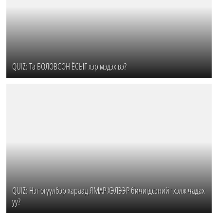
QUIZ: Та БОЛОВСОН ЁСЫГ хэр мэдэх вэ?
QUIZ: Нэг өгүүлбэр хараад ЯМАР ХЭЛЭЭР бичигдсэнийг хэлж чадах
уу?