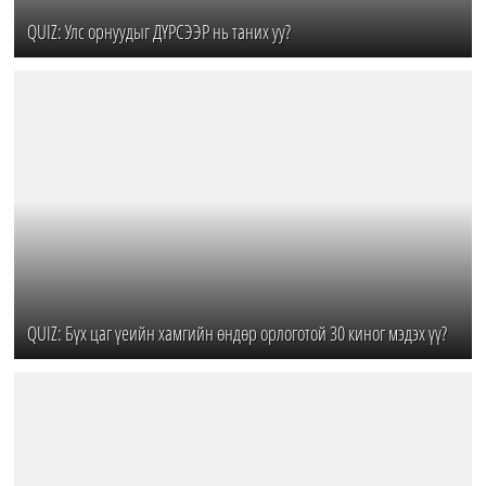
QUIZ: Улс орнуудыг ДҮРСЭЭР нь таних уу?
QUIZ: Бүх цаг үеийн хамгийн өндөр орлоготой 30 киног мэдэх үү?