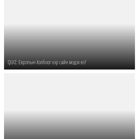
QUIZ: Европын Холбоог хэр сайн мэдэх вэ?