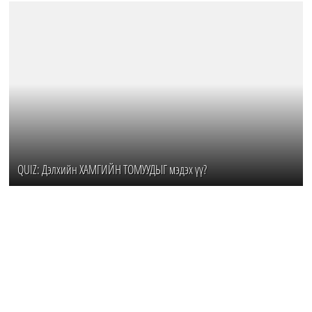
QUIZ: Дэлхийн ХАМГИЙН ТОМУУДЫГ мэдэх үү?