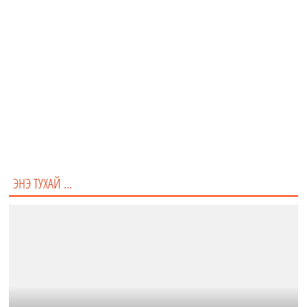
"Би амьдралын хэв маягийн талаар зөвлөгөөг сэтгүүл, блог
зэргээс авах хандлагатай байдаг..."
Үнэн
Худал
ЭНЭ ТУХАЙ ...