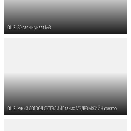
QUIZ: 80 саяын уналт №3
QUIZ: Хүний ДОТООД СЭТГЭЛИЙГ таних МЭДРЭМЖИЙН сонжоо