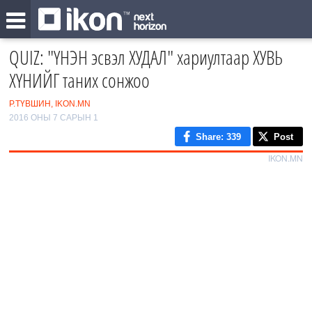
QUIZ: "ҮНЭН эсвэл ХУДАЛ" хариултаар ХУВЬ
ХҮНИЙГ таних сонжоо
Р.ТҮВШИН, IKON.MN
2016 ОНЫ 7 САРЫН 1
Share
: 339
Post
IKON.MN
0
/16
1
2
‹
3
›
4
5