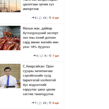
цахилгаан эрчим хүч
импортлов
5
|
13
|
6 цаг
Малын мах, дайвар
бүтээгдэхүүний экспорт
энэ оны эхний долоон
сард өмнөх жилийн мөн
үеэс 18% буурчээ
3
|
8
|
7 цаг
С.Амарсайхан: Орон
сууцны залилангаас
сэргийлэхийн тулд
барилгатай холбоотой
бүх мэдээллийг
харуулах шинэ цахим
систем танилцуулна
7
|
23
|
8 цаг