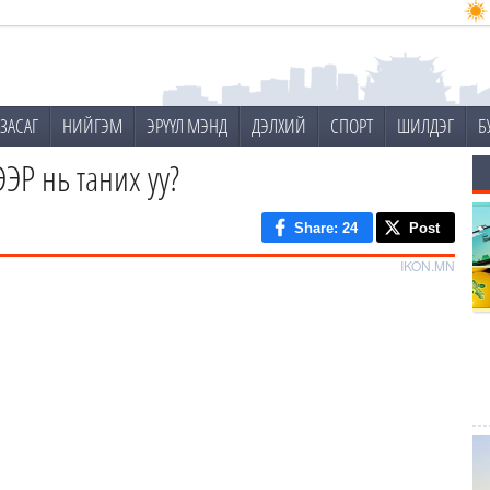
ЗАСАГ
НИЙГЭМ
ЭРҮҮЛ МЭНД
ДЭЛХИЙ
СПОРТ
ШИЛДЭГ
Б
ЭР нь таних уу?
Share
: 24
Post
IKON.MN