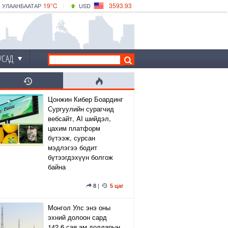
19°C
3593.93
УЛААНБААТАР
USD
|
21°C
ДАРХАН
532.39
CNY
18°C
ЭРДЭНЭТ
4149.01
EUR
УСАД
Цонжин Кибер Боардинг
Сургуулийн сурагчид
вебсайт, AI шийдэл,
цахим платформ
бүтээж, сурсан
мэдлэгээ бодит
бүтээгдэхүүн болгож
байна
8
|
5 цаг
Монгол Улс энэ оны
эхний долоон сард
142.6 сая ам.долларын