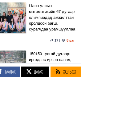
Олон улсын
математикийн 67 дугаар
олимпиадад амжилттай
оролцсон багш,
сурагчдаа урамшууллаа
17
|
8 цаг
150150 тусгай дугаарт
иргэдээс ирсэн санал,
гомдлыг нийслэлийн
эрх бүхий 23 албан
ТААЛАХ
ДАГАХ
ХОЛБОХ
тушаалтан хэрхэн
шийдвэрлэснийг
хянадаг болно
8
|
8 цаг
З.Төмөртөмөө: Хэн
нэгний харилцаа
хандлага, үл тоосон
байдлаас болж өргөдөл
нэмэгдэж байна