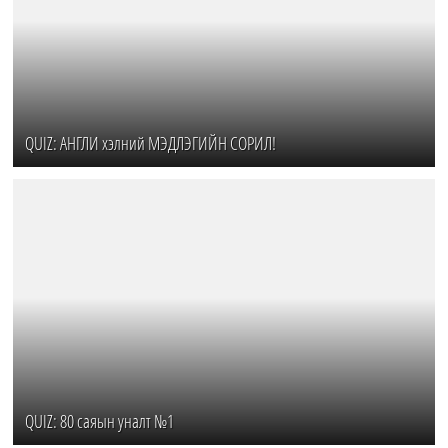
QUIZ: АНГЛИ хэлний МЭДЛЭГИЙН СОРИЛ!
QUIZ: 80 саяын уналт №1