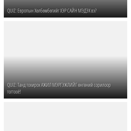
QUIZ: Европын Хөлбөмбөгийг ХЭР САЙН МЭДЭХ вэ?
QUIZ: Танд тохирох АЖИЛ МЭРГЭЖЛИЙГ өнгөний сорилоор
тогтооё!