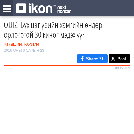
QUIZ: Бүх цаг үеийн хамгийн өндөр
орлоготой 30 киног мэдэх үү?
Р.ТҮВШИН, IKON.MN
2016 ОНЫ 6 САРЫН 23
Share
: 31
Post
IKON.MN
0
/30
1
2
‹
3
›
4
5