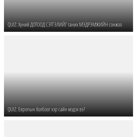
QUIZ: Хүний ДОТООД СЭТГЭЛИЙГ таних МЭДРЭМЖИЙН сонжоо
QUIZ: Европын Холбоог хэр сайн мэдэх вэ?