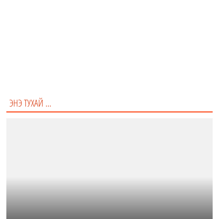
Inside out
The Croods
uP
ЭНЭ ТУХАЙ ...