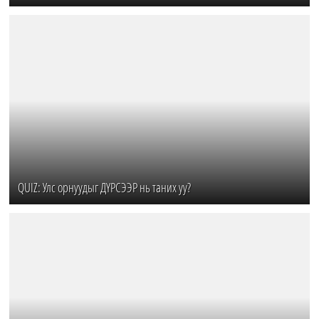
QUIZ: Улс орнуудыг ДҮРСЭЭР нь таних уу?