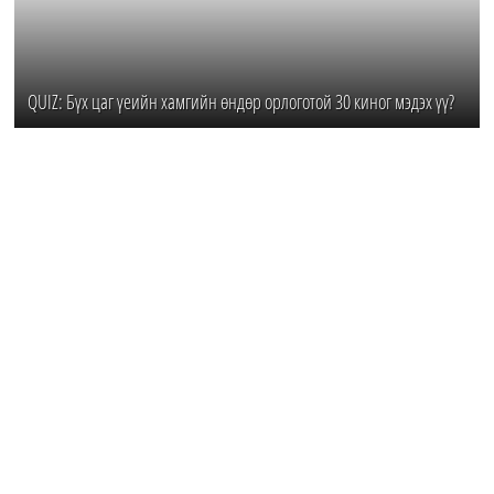
QUIZ: Бүх цаг үеийн хамгийн өндөр орлоготой 30 киног мэдэх үү?