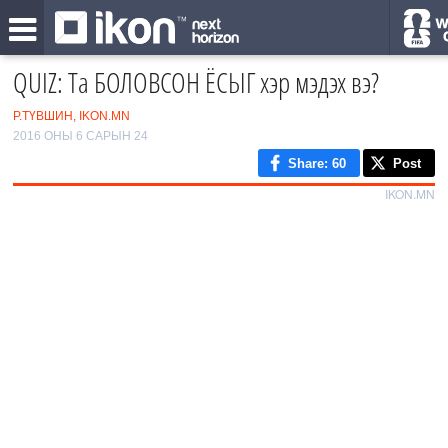
QUIZ: Та БОЛОВСОН ЁСЫГ хэр мэдэх вэ?
Р.ТҮВШИН, IKON.MN
2016 ОНЫ 6 САРЫН 24
Share
: 60
Post
IKON.MN
0
/12
1
2
‹
3
›
4
5
6
7
8