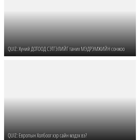
QUIZ: Хүний ДОТООД СЭТГЭЛИЙГ таних МЭДРЭМЖИЙН сонжоо
QUIZ: Европын Холбоог хэр сайн мэдэх вэ?