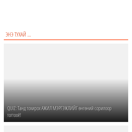
Хариу сайхан үг хэлж тал засна
Тоохгүй өнгөрөх хэрэгтэй
ЭНЭ ТУХАЙ ...
QUIZ: Танд тохирох АЖИЛ МЭРГЭЖЛИЙГ өнгөний сорилоор
тогтооё!