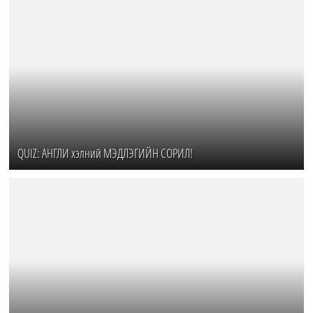
QUIZ: АНГЛИ хэлний МЭДЛЭГИЙН СОРИЛ!