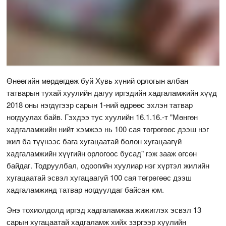
Өнөөгийн мөрдөгдөж буй Хувь хүний орлогын албан
татварын тухай хуулийн дагуу иргэдийн хадгаламжийн хүүд
2018 оны нэгдүгээр сарын 1-ний өдрөөс эхлэн татвар
ногдуулах байв. Гэхдээ тус хуулийн 16.1.16.-т "Мөнгөн
хадгаламжийн нийт хэмжээ нь 100 сая төгрөгөөс дээш нэг
жил ба түүнээс бага хугацаатай болон хугацаагүй
хадгаламжийн хүүгийн орлогоос бусад" гэж зааж өгсөн
байдаг. Тодруулбал, одоогийн хуулиар нэг хүртэл жилийн
хугацаатай эсвэл хугацаагүй 100 сая төгрөгөөс дээш
хадгаламжинд татвар ногдуулдаг байсан юм.
Энэ тохиолдолд иргэд хадгаламжаа жижиглэх эсвэл 13
сарын хугацаатай хадгаламж хийх зэргээр хуулийн