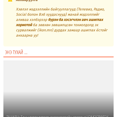
Хэвлэл мэдээллийн байгууллагууд (Телевиз, Радио,
Social болон Вэб хуудаснууд) манай мэдээллийг
аливаа хэлбэрээр
бүрэн ба хэсэгчлэн авч ашиглах
хориотой
ба зөвхөн зөвшилцсөн тохиолдолд эх
сурвалжийг (ikon.mn) дурдах замаар ашиглах ёстойг
анхаарна уу!
ЭНЭ ТУХАЙ ...