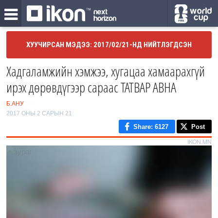
ХУУЧИРСАН МЭДЭЭ: 2017/02/21-НД НИЙТЛЭГДСЭН
Хадгаламжийн хэмжээ, хугацаа хамаарахгүй
ирэх дөрөвдүгээр сараас ТАТВАР АВНА
Б.АНУ
2017 ОНЫ 2 САРЫН 21
Share
: 6127
Post
IKON.MN