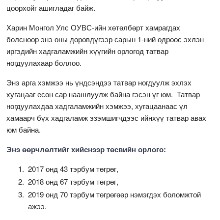
цоорхойг ашигладаг байж.
Харин Монгол Улс ОУВС-ийн хөтөлбөрт хамрагдах
болсноор энэ оны дөрөвдүгээр сарын 1-ний өдрөөс эхлэн
иргэдийн хадгаламжийн хүүгийн орлогод татвар
ногдуулахаар боллоо.
Энэ арга хэмжээ нь үндсэндээ татвар ногдуулж эхлэх
хугацааг есөн сар наашлуулж байна гэсэн үг юм. Татвар
ногдуулахдаа хадгаламжийн хэмжээ, хугацаанаас үл
хамаарч бүх хадгаламж эзэмшигчдээс ийнхүү татвар авах
юм байна.
Энэ өөрчлөлтийг хийснээр төсвийн орлого:
2017 онд 43 тэрбум төгрөг,
2018 онд 67 тэрбум төгрөг,
2019 онд 70 тэрбум төгрөгөөр нэмэгдэх боломжтой
ажээ.