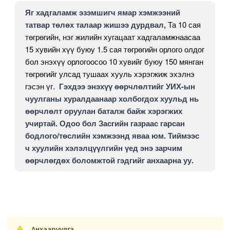
Яг хадгаламж эзэмшигч ямар хэмжээний
татвар төлөх талаар жишээ дурдвал,
Та 10 сая
төгрөгийн, нэг жилийн хугацаат хадгаламжнаасаа
15 хувийн хүү буюу 1.5 сая төгрөгийн орлого олдог
бол энэхүү орлогоосоо 10 хувийг буюу 150 мянган
төгрөгийг улсад тушаах хууль хэрэгжиж эхэлнэ
гэсэн үг.
Гэхдээ энэхүү өөрчлөлтийг УИХ-ын
чуулганы хуралдаанаар холбогдох хуульд нь
өөрчлөлт оруулан баталж байж хэрэгжих
учиртай. Одоо бол Засгийн газраас гарсан
бодлого/төслийн хэмжээнд яваа юм. Тиймээс
ч хуулийн хэлэлцүүлгийн үед энэ зарчим
өөрчлөгдөх боломжтой гэдгийг анхаарна уу.
Анхааруулга