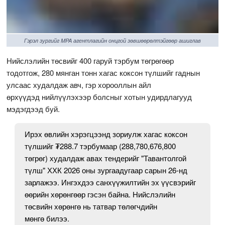
Гэрэл зургийг MPA агентлагийн онцгой зөвшөөрөлтэйгөөр ашиглав
Нийслэлийн төсвийг 400 гаруй тэрбум төгрөгөөр
тодотгож, 280 мянган тонн хагас коксон түлшийг гаднын
улсаас худалдаж авч, гэр хорооллын айл
өрхүүдэд нийлүүлэхээр болсныг хотын удирдлагууд
мэдэгдээд буй.
Ирэх өвлийн хэрэгцээнд зориулж хагас коксон
түлшийг ₮288.7 тэрбумаар (288,780,676,800
төгрөг) худалдаж авах тендерийг "Тавантолгой
түлш" ХХК 2026 оны зургаадугаар сарын 26-нд
зарлажээ. Ингэхдээ санхүүжилтийн эх үүсвэрийг
өөрийн хөрөнгөөр гэсэн байна. Нийслэлийн
төсвийн хөрөнгө нь татвар төлөгчдийн
мөнгө билээ.