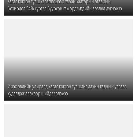
Хагас коксон түлш хэрэглэснээр Улаанбаатарын агаарын
бохирдол 54% хүртэл буурсан гэж эрдэмтдийн зөвлөл дүгнэжээ
Ирэх өвлийн улиралд хагас коксон түлшийг дахин гаднын улсаас
худалдаж авахаар шийдвэрлэжээ