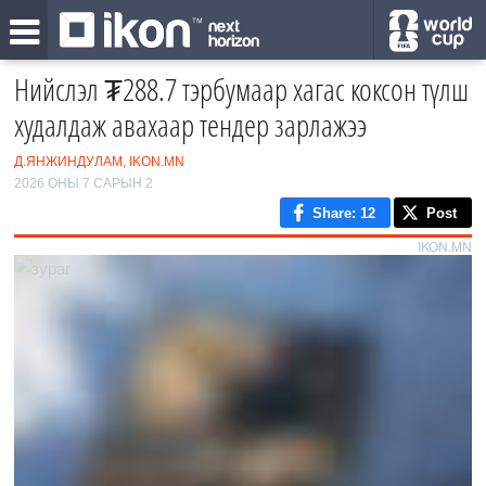
Нийслэл ₮288.7 тэрбумаар хагас коксон түлш
худалдаж авахаар тендер зарлажээ
Д.ЯНЖИНДУЛАМ, IKON.MN
2026 ОНЫ 7 САРЫН 2
Share
: 12
Post
IKON.MN