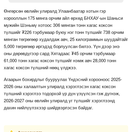
Өнгөрсөн өвлийн улиралд Улаанбаатар хотын гэр
хорооллын 175 мянга орчим айл өрхөд БНХАУ-ын Шаньси
мужийн Шэньмү хотоос 306 мянган тонн хагас коксон
түлшийг ₮226 тэрбумаар буюу нэг тонн түлшийг 738 орчим
мянган төгрөгөөр худалдаж авч, 25 килограммын шуудайтайг
5,000 төгрөгөөр иргэдэд борлуулсан билээ. Үүн дээр энэ
оны дөрөвдүгээр сард Хятадаас ₮45 орчим тэрбумаар
61,000 тонн хагас коксон түлшийг нэмж авч 28,000 тонн
хагас коксон түлшний нөөц үлджээ.
Агаарын бохирдлыг бууруулах Үндэсний хорооноос 2025-
2026 оны халаалтын улиралд хэрэглэсэн хагас коксон
түлшний хэрэглээ тодорхой үр дүн үзүүлсэн гэж дүгнэж,
2026-2027 оны өвлийн улиралд уг түлшийг хэрэглээнд
дахин нийлүүлэхээр шийдвэрлэсэн байдаг.