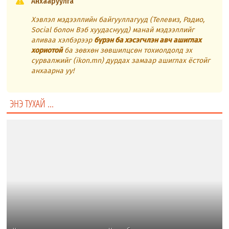
Анхааруулга
Хэвлэл мэдээллийн байгууллагууд (Телевиз, Радио,
Social болон Вэб хуудаснууд) манай мэдээллийг
аливаа хэлбэрээр
бүрэн ба хэсэгчлэн авч ашиглах
хориотой
ба зөвхөн зөвшилцсөн тохиолдолд эх
сурвалжийг (ikon.mn) дурдах замаар ашиглах ёстойг
анхаарна уу!
ЭНЭ ТУХАЙ ...