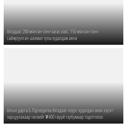
Хятадаас 280 мянган тонн хагас кокс, 150 мянган тонн
сайжруулсан шахмал түлш худалдаж авна
Хотын дарга Б.Пүрэвдагва Хятадаас нүүрс худалдан авах зэрэгт
зарцуулахаар төсвийг ₮400 гаруй тэрбумаар тодотголоо