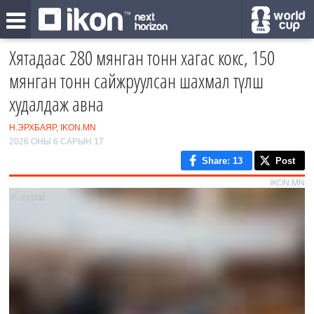
Хятадаас 280 мянган тонн хагас кокс, 150
мянган тонн сайжруулсан шахмал түлш
худалдаж авна
Н.ЭРХБАЯР, IKON.MN
2026 ОНЫ 6 САРЫН 17
Share
: 13
Post
IKON.MN