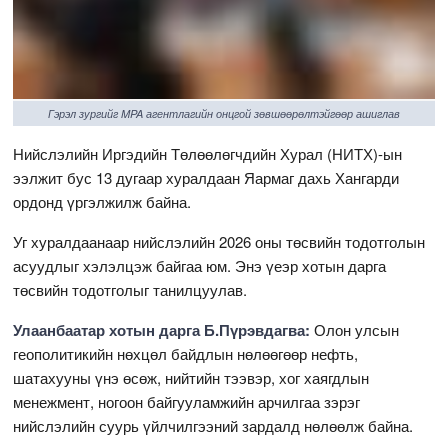
Гэрэл зургийг MPA агентлагийн онцгой зөвшөөрөлтэйгөөр ашиглав
Нийслэлийн Иргэдийн Төлөөлөгчдийн Хурал (НИТХ)-ын
ээлжит бус 13 дугаар хуралдаан Яармаг дахь Хангарди
ордонд үргэлжилж байна.
Уг хуралдаанаар нийслэлийн 2026 оны төсвийн тодотголын
асуудлыг хэлэлцэж байгаа юм. Энэ үеэр хотын дарга
төсвийн тодотголыг танилцуулав.
Улаанбаатар хотын дарга Б.Пүрэвдагва:
Олон улсын
геополитикийн нөхцөл байдлын нөлөөгөөр нефть,
шатахууны үнэ өсөж, нийтийн тээвэр, хог хаягдлын
менежмент, ногоон байгууламжийн арчилгаа зэрэг
нийслэлийн суурь үйлчилгээний зардалд нөлөөлж байна.