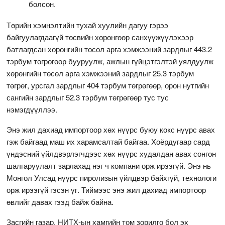
болсон.
Төрийн хэмнэлтийн тухай хуулийн дагуу гэрээ
байгуулагдаагүй төсвийн хөрөнгөөр санхүүжүүлэхээр
батлагдсан хөрөнгийн төсөл арга хэмжээний зардлыг 443.2
тэрбум төгрөгөөр бууруулж, ажлын гүйцэтгэлтэй уялдуулж
хөрөнгийн төсөл арга хэмжээний зардлыг 25.3 тэрбум
төгрөг, урсгал зардлыг 404 тэрбум төгрөгөөр, орон нутгийн
сангийн зардлыг 52.3 тэрбум төгрөгөөр тус тус
нэмэгдүүллээ.
Энэ жил дахиад импортоор хөх нүүрс буюу кокс нүүрс авах
гэж байгаад маш их харамсалтай байгаа. Хоёрдугаар сард
үндэсний үйлдвэрлэгчдээс хөх нүүрс худалдан авах сонгон
шалгаруулалт зарлахад нэг ч компани орж ирээгүй. Энэ нь
Монгол Улсад нүүрс пиролизын үйлдвэр байхгүй, технологи
орж ирээгүй гэсэн үг. Тиймээс энэ жил дахиад импортоор
өвлийг давах гээд байж байна.
Засгийн газар, НИТХ-ын хамгийн том зорилго бол эх