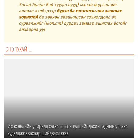
Social болон Вэб хуудаснууд) манай мэдээллийг
аливаа хэлбэрээр
бүрэн ба хэсэгчлэн авч ашиглах
хориотой
ба зөвхөн зөвшилцсөн тохиолдолд эх
сурвалжийг (ikon.mn) дурдах замаар ашиглах ёстойг
анхаарна уу!
ЭНЭ ТУХАЙ ...
Ирэх өвлийн улиралд хагас коксон түлшийг дахин гаднын улсаас
худалдаж авахаар шийдвэрлэжээ