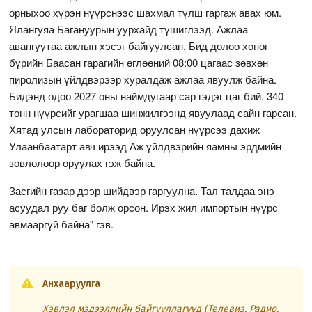
орныхоо хүрэн нүүрснээс шахмал түлш гаргаж авах юм.
Ялангуяа Багануурын уурхайд түшиглээд. Ажлаа
авангуутаа ажлын хэсэг байгуулсан. Бид долоо хоног
бүрийн Баасан гарагийн өглөөний 08:00 цагаас зөвхөн
пиролизын үйлдвэрээр хуралдаж ажлаа явуулж байна.
Бидэнд одоо 2027 оны наймдугаар сар гэдэг цаг бий. 340
тонн нүүрсийг урагшаа шинжилгээнд явуулаад сайн гарсан.
Хятад улсын лабораторид оруулсан нүүрсээ дахиж
Улаанбаатарт авч ирээд Аж үйлдвэрийн яамны эрдмийн
зөвлөлөөр оруулах гэж байна.
Засгийн газар дээр шийдвэр гаргуулна. Тал талдаа энэ
асуудал руу баг болж орсон. Ирэх жил импортын нүүрс
авмааргүй байна" гэв.
Анхааруулга
Хэвлэл мэдээллийн байгууллагууд (Телевиз, Радио,