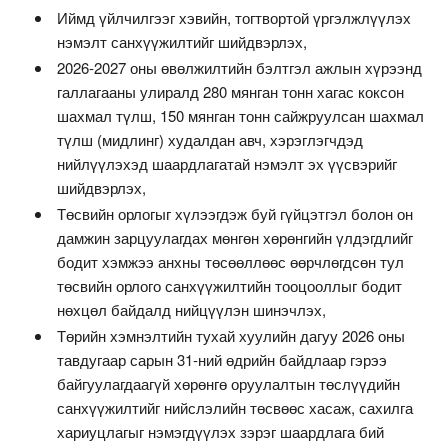
Иймд үйлчилгээг хэвийн, тогтвортой үргэлжлүүлэх
нэмэлт санхүүжилтийг шийдвэрлэх,
2026-2027 оны өвөлжилтийн бэлтгэл ажлын хүрээнд
галлагааны улиралд 280 мянган тонн хагас коксон
шахмал түлш, 150 мянган тонн сайжруулсан шахмал
түлш (мидлинг) худалдан авч, хэрэглэгчдэд
нийлүүлэхэд шаардлагатай нэмэлт эх үүсвэрийг
шийдвэрлэх,
Төсвийн орлогыг хүлээгдэж буй гүйцэтгэл болон он
дамжин зарцуулагдах мөнгөн хөрөнгийн үлдэгдлийг
бодит хэмжээ анхны төсөөллөөс өөрчлөгдсөн тул
төсвийн орлого санхүүжилтийн тооцооллыг бодит
нөхцөл байдалд нийцүүлэн шинэчлэх,
Төрийн хэмнэлтийн тухай хуулийн дагуу 2026 оны
тавдугаар сарын 31-ний өдрийн байдлаар гэрээ
байгуулагдаагүй хөрөнгө оруулалтын төслүүдийн
санхүүжилтийг нийслэлийн төсвөөс хасаж, сахилга
хариуцлагыг нэмэгдүүлэх зэрэг шаардлага бий