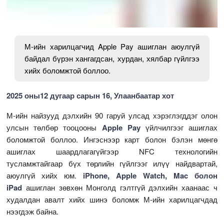
М-ийн харилцагчид Apple Pay ашиглан аюулгүй
байдал бүрэн хангагдсан, хурдан, хялбар гүйлгээ
хийх боломжтой боллоо.
2025 оны12 дугаар сарын 16, Улаанбаатар хот
М-ийн найзууд дэлхийн 90 гаруй улсад хэрэглэгддэг олон
улсын төлбөр тооцооны
Apple Pay
үйлчилгээг ашиглах
боломжтой боллоо. Ингэснээр карт болон бэлэн мөнгө
ашиглах шаардлагагүйгээр NFC технологийн
тусламжтайгаар бүх төрлийн гүйлгээг илүү найдвартай,
аюулгүй хийх юм.
iPhone, Apple Watch, Mac болон
iPad
ашиглан зөвхөн Монголд гэлтгүй дэлхийн хаанаас ч
худалдан авалт хийх шинэ боломж М-ийн харилцагчдад
нээгдэж байна.