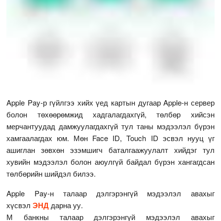
Apple Pay-р гүйлгээ хийх үед картын дугаар Apple-н сервер
болон төхөөрөмжид хадгалагдахгүй, төлбөр хийсэн
мерчантуудад дамжуулагдахгүй тул таны мэдээлэл бүрэн
хамгаалагдах юм. Мөн Face ID, Touch ID эсвэл нууц үг
ашиглан зөвхөн эзэмшигч баталгаажуулалт хийдэг тул
хувийн мэдээлэл болон аюулгүй байдал бүрэн хангагдсан
төлбөрийн шийдэл билээ.
Apple Pay-н талаар дэлгэрэнгүй мэдээлэл авахыг
хүсвэл
ЭНД
дарна уу.
М банкны талаар дэлгэрэнгүй мэдээлэл авахыг