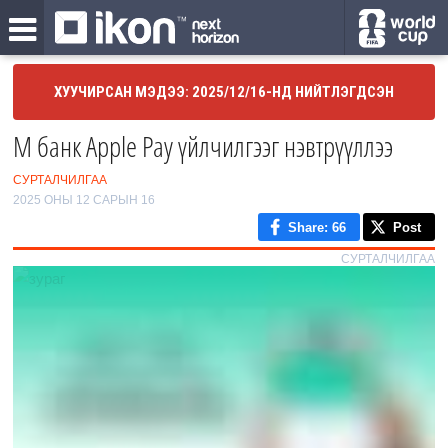
ХУУЧИРСАН МЭДЭЭ: 2025/12/16-НД НИЙТЛЭГДСЭН
M банк Apple Pay үйлчилгээг нэвтрүүллээ
СУРТАЛЧИЛГАА
2025 ОНЫ 12 САРЫН 16
Share
: 66
Post
СУРТАЛЧИЛГАА