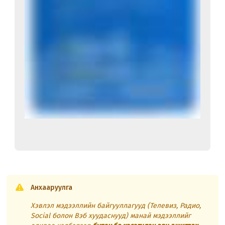
Анхааруулга
Хэвлэл мэдээллийн байгууллагууд (Телевиз, Радио,
Social болон Вэб хуудаснууд) манай мэдээллийг