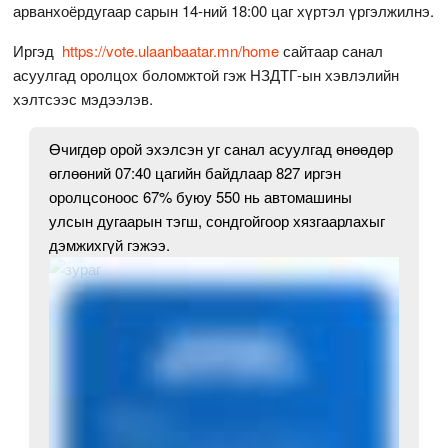
арванхоёрдугаар сарын 14-ний 18:00 цаг хүртэл үргэлжилнэ.
Иргэд
https://vote.ulaanbaatar.mn/home
сайтаар санал
асуулгад оролцох боломжтой гэж НЗДТГ-ын хэвлэлийн
хэлтсээс мэдээлэв.
Өчигдөр орой эхэлсэн уг санал асуулгад өнөөдөр
өглөөний 07:40 цагийн байдлаар 827 иргэн
оролцсоноос 67% буюу 550 нь автомашины
улсын дугаарын тэгш, сондгойгоор хязгаарлахыг
дэмжихгүй гэжээ.