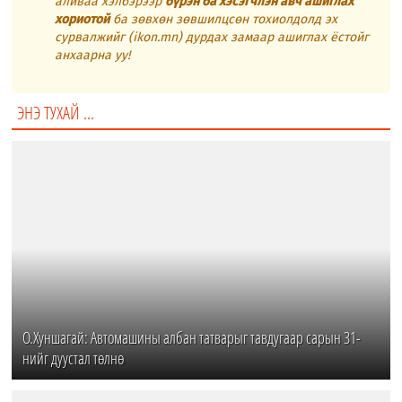
аливаа хэлбэрээр
бүрэн ба хэсэгчлэн авч ашиглах
хориотой
ба зөвхөн зөвшилцсөн тохиолдолд эх
сурвалжийг (ikon.mn) дурдах замаар ашиглах ёстойг
анхаарна уу!
ЭНЭ ТУХАЙ ...
О.Хуншагай: Автомашины албан татварыг тавдугаар сарын 31-
нийг дуустал төлнө