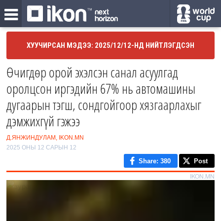
ХУУЧИРСАН МЭДЭЭ: 2025/12/12-НД НИЙТЛЭГДСЭН
Өчигдөр орой эхэлсэн санал асуулгад
оролцсон иргэдийн 67% нь автомашины
дугаарын тэгш, сондгойгоор хязгаарлахыг
дэмжихгүй гэжээ
Д.ЯНЖИНДУЛАМ, IKON.MN
2025 ОНЫ 12 САРЫН 12
Share
: 380
Post
IKON.MN