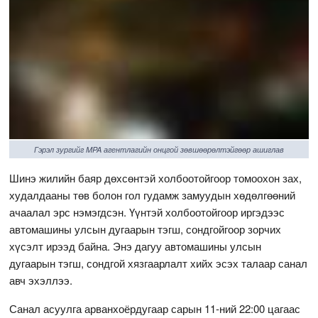
Гэрэл зургийг MPA агентлагийн онцгой зөвшөөрөлтэйгөөр ашиглав
Шинэ жилийн баяр дөхсөнтэй холбоотойгоор томоохон зах,
худалдааны төв болон гол гудамж замуудын хөдөлгөөний
ачаалал эрс нэмэгдсэн. Үүнтэй холбоотойгоор иргэдээс
автомашины улсын дугаарын тэгш, сондгойгоор зорчих
хүсэлт ирээд байна. Энэ дагуу автомашины улсын
дугаарын тэгш, сондгой хязгаарлалт хийх эсэх талаар санал
авч эхэллээ.
Санал асуулга арванхоёрдугаар сарын 11-ний 22:00 цагаас